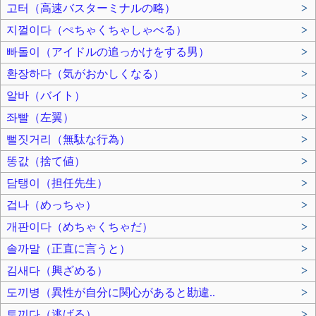
고터（高速バスターミナルの略）
>
지껄이다（ぺちゃくちゃしゃべる）
>
빠돌이（アイドルの追っかけをする男）
>
환장하다（気がおかしくなる）
>
알바（バイト）
>
좌빨（左翼）
>
뻘짓거리（無駄な行為）
>
똥값（捨て値）
>
담탱이（担任先生）
>
겁나（めっちゃ）
>
개판이다（めちゃくちゃだ）
>
솔까말（正直に言うと）
>
김새다（興ざめる）
>
도끼병（異性が自分に関心があると勘違..
>
토끼다（逃げる）
>