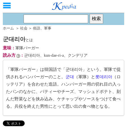
ホーム
＞
社会
＞
俗語
、
軍事
군대리아
とは
意味
：
軍隊バーガー
読み方
：
군대리아、kun-dae-ri-a、クンデリア
「軍隊バーガー」は韓国語で「군대리아」という。軍隊で提
供されるハンバーガーのこと。
군대
（軍隊）と
롯데리아
（ロ
ッテリア）を合わせた造語。ハンバーガー用の切れ目の入っ
たパンのなかに、パティーやチーズ、マッシュドポテト、刻
んだ野菜などを挟み込み、ケチャップやソースをつけて食べ
る。兵役を終えた男性にとって思い出の食べ物となる。