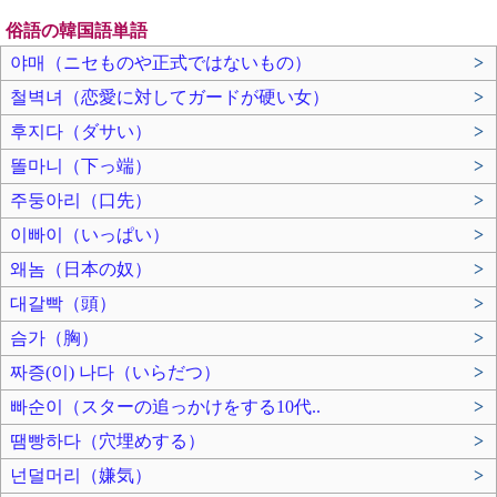
俗語の韓国語単語
야매（ニセものや正式ではないもの）
>
철벽녀（恋愛に対してガードが硬い女）
>
후지다（ダサい）
>
똘마니（下っ端）
>
주둥아리（口先）
>
이빠이（いっぱい）
>
왜놈（日本の奴）
>
대갈빡（頭）
>
슴가（胸）
>
짜증(이) 나다（いらだつ）
>
빠순이（スターの追っかけをする10代..
>
땜빵하다（穴埋めする）
>
넌덜머리（嫌気）
>