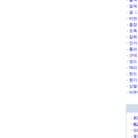
일제
걸（
비번
즐잠
조폭
칼퇴
인가
홈피
근데
영드
맥리
한드
뭔가
상벌
아무
新
略
伝
軍