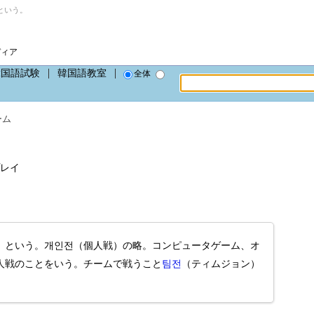
という。
ディア
韓国語試験
韓国語教室
全体
ーム
レイ
」という。개인전（個人戦）の略。コンピュータゲーム、オ
人戦のことをいう。チームで戦うこと
팀전
（ティムジョン）