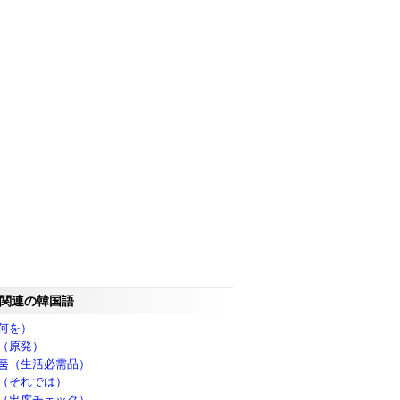
関連の韓国語
何を）
（原発）
품（生活必需品）
（それでは）
（出席チェック）