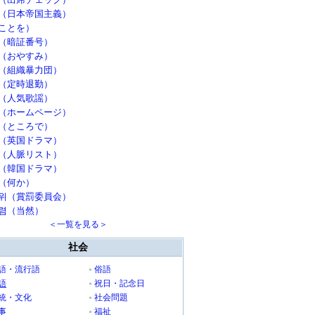
（日本帝国主義）
ことを）
（暗証番号）
（おやすみ）
（組織暴力団）
（定時退勤）
（人気歌謡）
（ホームページ）
（ところで）
（英国ドラマ）
（人脈リスト）
（韓国ドラマ）
（何か）
위（賞罰委員会）
렴（当然）
＜一覧を見る＞
社会
語・流行語
俗語
語
祝日・記念日
統・文化
社会問題
事
福祉