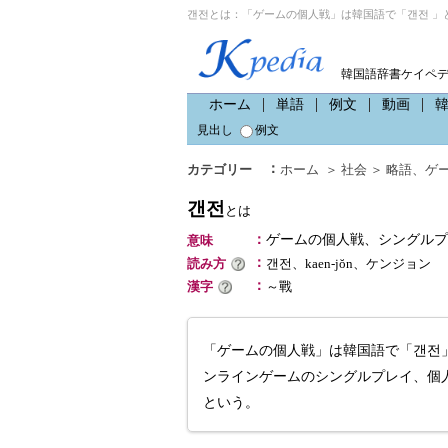
갠전とは：「ゲームの個人戦」は韓国語で「갠전 」
韓国語辞書ケイペ
ホーム
単語
例文
動画
見出し
例文
：
カテゴリー
ホーム
＞
社会
＞
略語
、
ゲ
갠전
とは
：
ゲームの個人戦、シングルプ
意味
：
読み方
갠전、kaen-jŏn、ケンジョン
：
漢字
～戰
「ゲームの個人戦」は韓国語で「갠전
ンラインゲームのシングルプレイ、個
という。