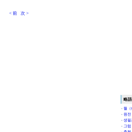
< 前
次 >
略語
뭘（
원전
생필
그럼
출첵