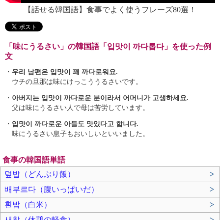
【話せる韓国語】食事でよく使うフレーズ80選！
「味にうるさい」の韓国語「입맛이 까다롭다」を使った例
文
・
우리 남편은 입맛이 꽤 까다로워요.
ウチの旦那は味にけっこううるさいです。
・
아버지는 입맛이 까다로운 분이라서 어머니가 고생하세요.
父は味にうるさい人で母は苦労しています。
・
입맛이 까다로운 아들도 맛있다고 합니다.
味にうるさい息子もおいしいといいました。
食事の韓国語単語
덮밥（どんぶり飯）
>
배부르다（腹いっぱいだ）
>
흰밥（白米）
>
새참（休憩の軽食）
>