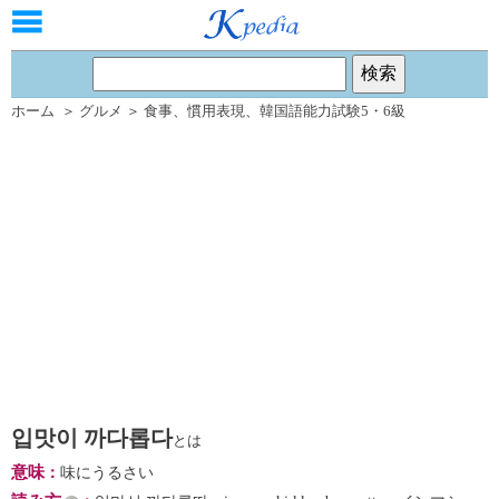
ホーム
＞
グルメ
＞
食事
、
慣用表現
、
韓国語能力試験5・6級
입맛이 까다롭다
とは
意味
：
味にうるさい