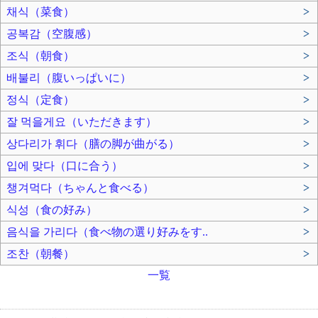
채식（菜食）
>
공복감（空腹感）
>
조식（朝食）
>
배불리（腹いっぱいに）
>
정식（定食）
>
잘 먹을게요（いただきます）
>
상다리가 휘다（膳の脚が曲がる）
>
입에 맞다（口に合う）
>
챙겨먹다（ちゃんと食べる）
>
식성（食の好み）
>
음식을 가리다（食べ物の選り好みをす..
>
조찬（朝餐）
>
一覧