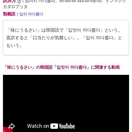
読み方
：
임마시 까다롭따、im-ma-shi kka-da-rop-tta、インマシッ
カダロプッタ
類義語
：
입이 까다롭다
「味にうるさい」は韓国語で「입맛이 까다롭다」という。
直訳すると「口当たりが気難しい」。「입이 까다롭다」と
もいう。
「味にうるさい」の韓国語「입맛이 까다롭다」に関連する動画