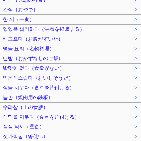
간식（おやつ）
>
한 끼（一食）
>
영양을 섭취하다（栄養を摂取する）
>
배고프다（お腹がすいた）
>
명물 요리（名物料理）
>
맨밥（おかずなしのご飯）
>
밥맛이 없다（食欲がない）
>
먹음직스럽다（おいしそうだ）
>
상을 치우다（食卓を片付ける）
>
불판（焼肉用の鉄板）
>
수라상（王の食膳）
>
식탁을 치우다（食卓を片付ける）
>
점심 식사（昼食）
>
젓가락질（箸使い）
>