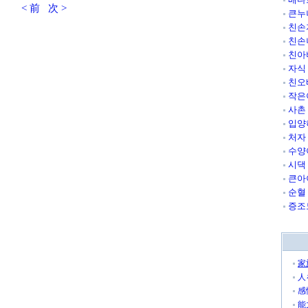
< 前
次 >
큰누
친손
친손
친아
자식
친오
작은
사촌
입양
처자
수양
시댁
큰아
순혈
증조
家
人
感
能