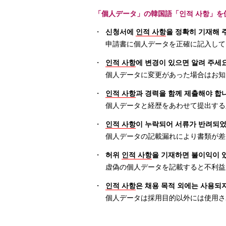
「個人データ」の韓国語「인적 사항」を
・
신청서에
인적 사항
을 정확히 기재해 
申請書に個人データを正確に記入して
・
인적 사항
에 변경이 있으면 알려 주세요
個人データに変更があった場合はお知
・
인적 사항
과 경력을 함께 제출해야 합
個人データと経歴をあわせて提出する
・
인적 사항
이 누락되어 서류가 반려되었
個人データの記載漏れにより書類が差
・
허위
인적 사항
을 기재하면 불이익이 
虚偽の個人データを記載すると不利益
・
인적 사항
은 채용 목적 외에는 사용되지
個人データは採用目的以外には使用さ