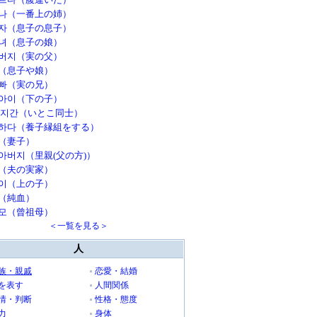
나（一番上の姉）
자（息子の息子）
녀（息子の娘）
버지（実の父）
（息子や娘）
빠（実の兄）
아이（下の子）
 지간（いとこ同士）
하다（養子縁組をする）
（妻子）
아버지（里親(父の方)）
（夫の実家）
이（上の子）
（純血）
모（曾祖母）
＜一覧を見る＞
人
族・親戚
恋愛・結婚
を表す
人間関係
情・判断
性格・態度
力
身体