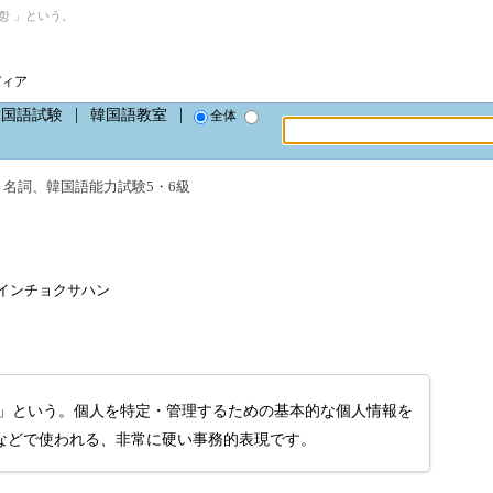
항 」という。
ディア
韓国語試験
韓国語教室
全体
、
名詞
、
韓国語能力試験5・6級
ang、インチョクサハン
항」という。個人を特定・管理するための基本的な個人情報を
などで使われる、非常に硬い事務的表現です。