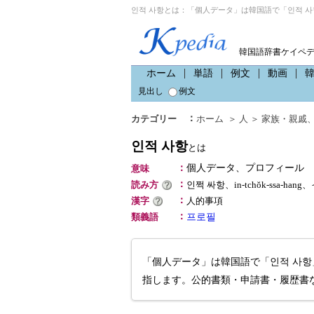
인적 사항とは：「個人データ」は韓国語で「인적 사
韓国語辞書ケイペ
ホーム
単語
例文
動画
見出し
例文
：
カテゴリー
ホーム
＞
人
＞
家族・親戚
인적 사항
とは
：
個人データ、プロフィール
意味
：
読み方
인쩍 싸항、in-tchŏk-ssa-h
：
漢字
人的事項
：
類義語
프로필
「個人データ」は韓国語で「인적 사
指します。公的書類・申請書・履歴書