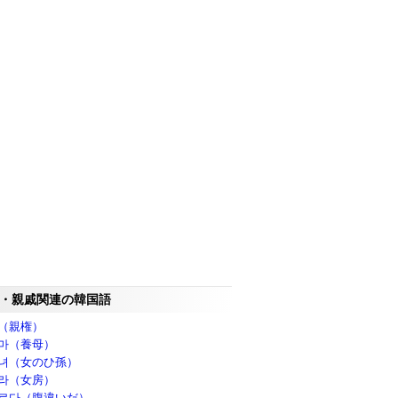
・親戚関連の韓国語
（親権）
마（養母）
녀（女のひ孫）
라（女房）
르다（腹違いだ）