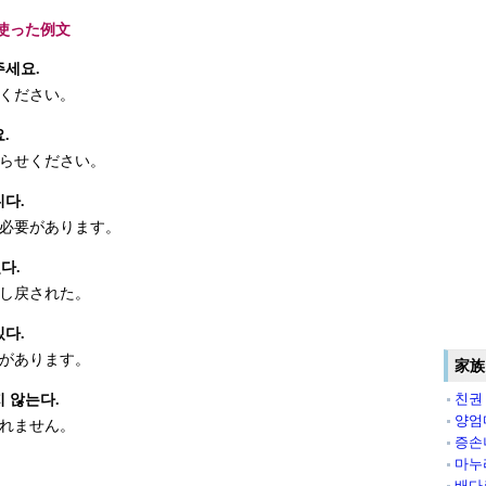
使った例文
주세요.
ください。
.
らせください。
니다.
必要があります。
다.
し戻された。
있다.
があります。
家族
친권
 않는다.
양엄
れません。
증손
마누
배다