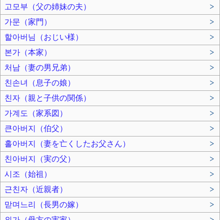
고모부（父の姉妹の夫）
>
가문（家門）
>
할아버님（おじい様）
>
본가（本家）
>
처남（妻の男兄弟）
>
친손녀（息子の娘）
>
친자（親と子供の関係）
>
가계도（家系図）
>
큰아버지（伯父）
>
홀아버지（妻を亡くしたお父さん）
>
친아버지（実の父）
>
시조（始祖）
>
근친자（近親者）
>
맏며느리（長男の嫁）
>
외가（母方の実家）
>