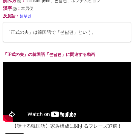
読み方
：
pon-nam-pyŏn、본남편、ポンナムピョン
漢字
：
本男便
反意語
：
본부인
「正式の夫」は韓国語で「본남편」という。
「正式の夫」の韓国語「본남편」に関連する動画
【話せる韓国語】家族構成に関するフレーズ37選！