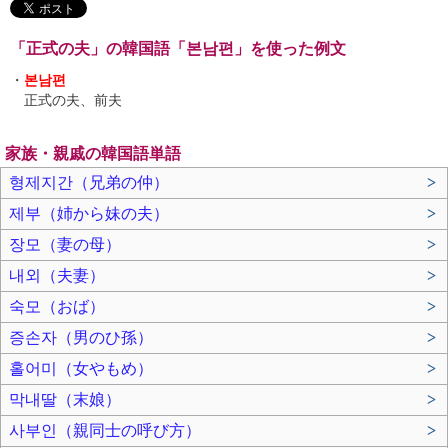
「正式の夫」の韓国語「본남편」を使った例文
・
본남편
正式の夫、前夫
家族・親戚の韓国語単語
형제지간（兄弟の仲）
>
제부（姉から妹の夫）
>
장모（妻の母）
>
내외（夫妻）
>
숙모（おば）
>
증손자（男のひ孫）
>
홀어미（女やもめ）
>
막내딸（末娘）
>
사부인（親同士の呼び方）
>