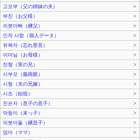
고모부（父の姉妹の夫）
>
부친（お父様）
>
의붓아빠（継父）
>
인적 사항（個人データ）
>
유복자（忘れ形見）
>
어머님（お母様）
>
친형（実の兄）
>
시부모（義両親）
>
시형（夫の兄嫁）
>
시조（始祖）
>
친손자（息子の息子）
>
막둥이（末っ子）
>
의붓아들（継息子）
>
엄마（ママ）
>