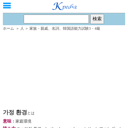
ホーム
＞
人
＞
家族・親戚
、
名詞
、
韓国語能力試験3・4級
가정 환경
とは
意味
：
家庭環境