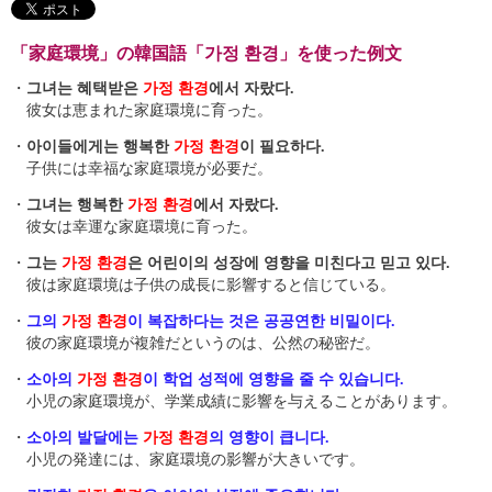
「家庭環境」の韓国語「가정 환경」を使った例文
・
그녀는 혜택받은
가정 환경
에서 자랐다.
彼女は恵まれた家庭環境に育った。
・
아이들에게는 행복한
가정 환경
이 필요하다.
子供には幸福な家庭環境が必要だ。
・
그녀는 행복한
가정 환경
에서 자랐다.
彼女は幸運な家庭環境に育った。
・
그는
가정 환경
은 어린이의 성장에 영향을 미친다고 믿고 있다.
彼は家庭環境は子供の成長に影響すると信じている。
・
그의
가정 환경
이 복잡하다는 것은 공공연한 비밀이다.
彼の家庭環境が複雑だというのは、公然の秘密だ。
・
소아의
가정 환경
이 학업 성적에 영향을 줄 수 있습니다.
小児の家庭環境が、学業成績に影響を与えることがあります。
・
소아의 발달에는
가정 환경
의 영향이 큽니다.
小児の発達には、家庭環境の影響が大きいです。