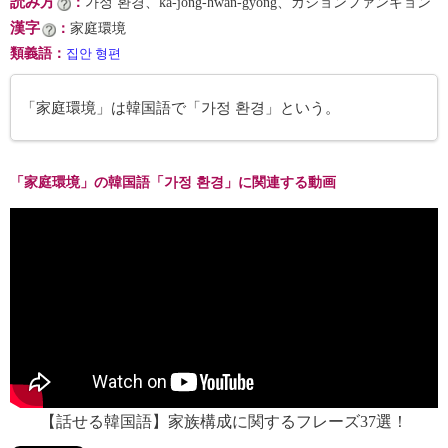
読み方
：
가정 환경、ka-jŏng-hwan-gyŏng、カジョンファンギョン
漢字
：
家庭環境
類義語
：
집안 형편
「家庭環境」は韓国語で「가정 환경」という。
「家庭環境」の韓国語「가정 환경」に関連する動画
【話せる韓国語】家族構成に関するフレーズ37選！