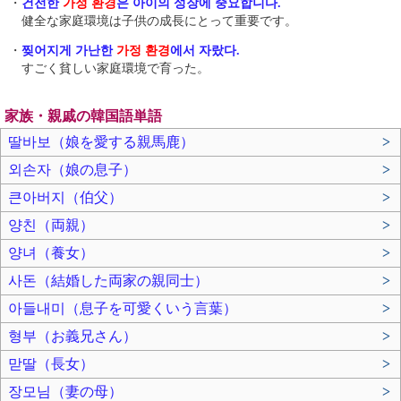
・
건전한
가정 환경
은 아이의 성장에 중요합니다.
健全な家庭環境は子供の成長にとって重要です。
・
찢어지게 가난한
가정 환경
에서 자랐다.
すごく貧しい家庭環境で育った。
家族・親戚の韓国語単語
딸바보（娘を愛する親馬鹿）
>
외손자（娘の息子）
>
큰아버지（伯父）
>
양친（両親）
>
양녀（養女）
>
사돈（結婚した両家の親同士）
>
아들내미（息子を可愛くいう言葉）
>
형부（お義兄さん）
>
맏딸（長女）
>
장모님（妻の母）
>