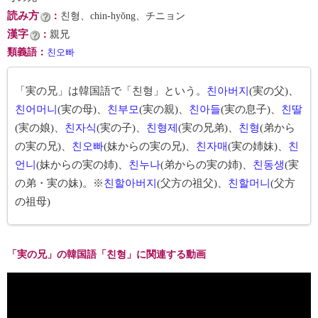
読み方
：
친형、chin-hyŏng、チニョン
漢字
：
親兄
類義語
：
친오빠
「実の兄」は韓国語で「친형」という。
친아버지
(実の父)、
친어머니
(実の母)、
친부모
(実の親)、
친아들
(実の息子)、
친딸
(実の娘)、
친자식
(実の子)、
친형제
(実の兄弟)、
친형
(弟から
の実の兄)、
친오빠
(妹からの実の兄)、
친자매
(実の姉妹)、
친
언니
(妹からの実の姉)、
친누나
(弟からの実の姉)、
친동생
(実
の弟・実の妹)。※
친할아버지
(父方の祖父)、
친할머니
(父方
の祖母)
「実の兄」の韓国語「친형」に関連する動画