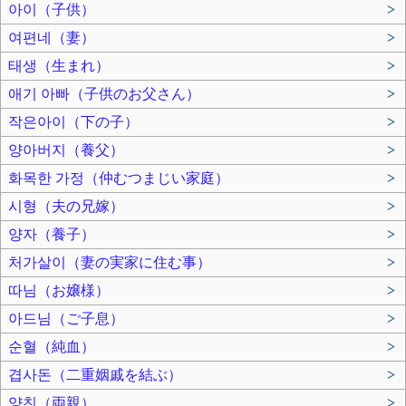
아이（子供）
>
여편네（妻）
>
태생（生まれ）
>
애기 아빠（子供のお父さん）
>
작은아이（下の子）
>
양아버지（養父）
>
화목한 가정（仲むつまじい家庭）
>
시형（夫の兄嫁）
>
양자（養子）
>
처가살이（妻の実家に住む事）
>
따님（お嬢様）
>
아드님（ご子息）
>
순혈（純血）
>
겹사돈（二重姻戚を結ぶ）
>
양친（両親）
>