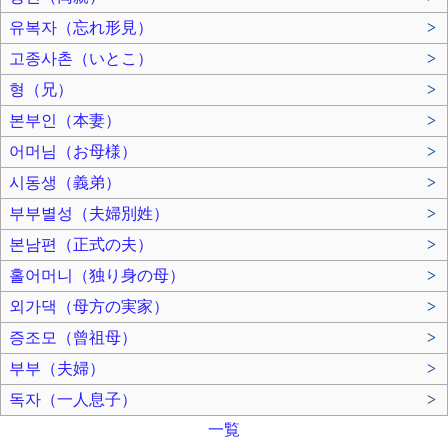
유복자（忘れ形見）
>
고종사촌（いとこ）
>
형（兄）
>
본부인（本妻）
>
어머님（お母様）
>
시동생（義弟）
>
부부별성（夫婦別姓）
>
본남편（正式の夫）
>
홀어머니（独り身の母）
>
외가댁（母方の実家）
>
증조모（曾祖母）
>
부부（夫婦）
>
독자（一人息子）
>
一覧