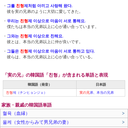
・
그를
친형
제처럼 아끼고 사랑해 왔다.
彼を実の兄弟のように大切に愛してきた。
・
우리는
친형
제 이상으로 마음이 서로 통해요.
僕たちは本当の兄弟以上に心が通い合っています。
・
그와는
친형
제 이상으로 친해요.
彼とは、本当の兄弟以上に仲が良いです。
・
그들은
친형
제 이상으로 마음이 서로 통하고 있다.
彼らは、本当の兄弟以上に心が通い合っている。
「実の兄」の韓国語「친형」が含まれる単語と表現
韓国語（発音）
日本語
친형
제（チンヒョンジェ）
実の兄
弟、本当の兄弟
家族・親戚の韓国語単語
혈육（血縁）
>
올케（女性からみて男兄弟の妻）
>