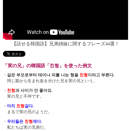
【話せる韓国語】兄弟姉妹に関するフレーズ44選！
「実の兄」の韓国語「친형」を使った例文
・
같은 부모로부터 태어나 피를 나눈 형을
친형
이라고 부른다.
同じ親から生まれ血を分けた兄を実の兄という。
・
친형
과 사이가 안 좋아요.
実の兄と不仲です。
・
마치
친형
같다.
まるで実の兄のようだ。
・
우리들은
친형
제다.
私たちは実の兄弟だ。