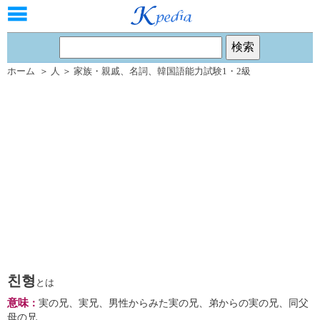
ホーム
＞
人
＞
家族・親戚
、
名詞
、
韓国語能力試験1・2級
친형
とは
意味
：
実の兄、実兄、男性からみた実の兄、弟からの実の兄、同父
母の兄