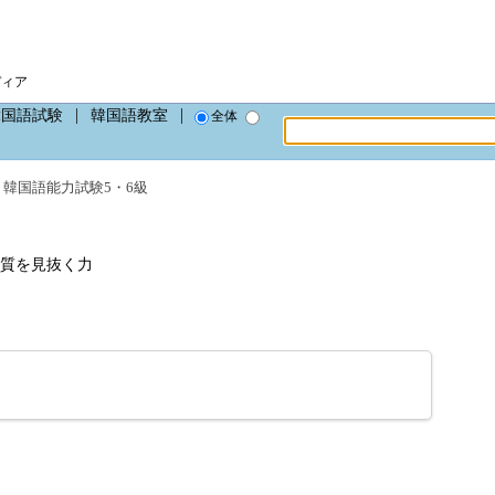
ディア
韓国語試験
韓国語教室
全体
、
韓国語能力試験5・6級
質を見抜く力