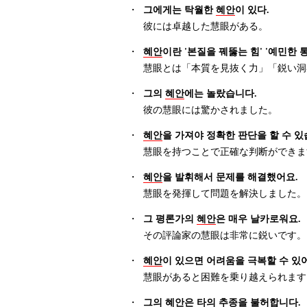
・
그에게는 탁월한
혜안
이 있다.
彼には卓越した慧眼がある。
・
혜안
이란 '본질을 꿰뚫는 힘' '예민한
慧眼とは「本質を見抜く力」「鋭い洞
・
그의
혜안
에는 놀랐습니다.
彼の慧眼には驚かされました。
・
혜안
을 가져야 정확한 판단을 할 수 있
慧眼を持つことで正確な判断ができま
・
혜안
을 발휘해서 문제를 해결했어요.
慧眼を発揮して問題を解決しました。
・
그 평론가의
혜안
은 매우 날카로워요.
その評論家の慧眼は非常に鋭いです。
・
혜안
이 있으면 어려움을 극복할 수 있
慧眼があると困難を乗り越えられます
・
그의
혜안
은 타의 추종을 불허합니다.