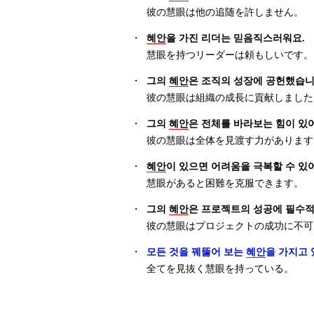
彼の慧眼は他の追随を許しません。
・
혜안
을 가진 리더는 믿음직스러워요.
慧眼を持つリーダーは頼もしいです。
・
그의
혜안
은 조직의 성장에 공헌했습니
彼の慧眼は組織の成長に貢献しました
・
그의
혜안
은 전체를 바라보는 힘이 있
彼の慧眼は全体を見渡す力があります
・
혜안
이 있으면 어려움을 극복할 수 있
慧眼があると困難を克服できます。
・
그의
혜안
은 프로젝트의 성공에 필수
彼の慧眼はプロジェクトの成功に不可
・
모든 것을 꿰뚫어 보는
혜안
을 가지고 
全てを見抜く慧眼を持っている。