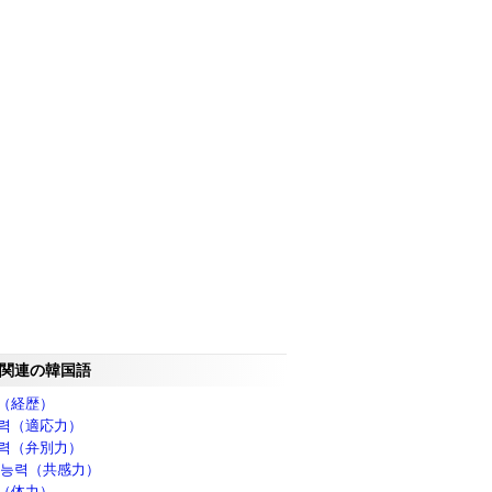
関連の韓国語
（経歴）
력（適応力）
력（弁別力）
 능력（共感力）
（体力）