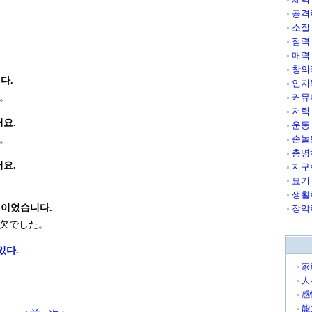
공격
소질
점력
매력
창의
다.
인지
。
커뮤
저력
어요.
운동
손놀
。
총명
어요.
지구
묘기
생활
적이었습니다.
장악
欠でした。
있다.
家
人
感
能