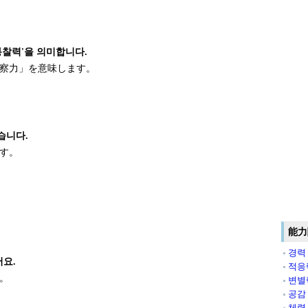
 통찰력'을 의미합니다.
察力」を意味します。
습니다.
す。
能力
경력
어요.
적응
。
변별
공감
체력