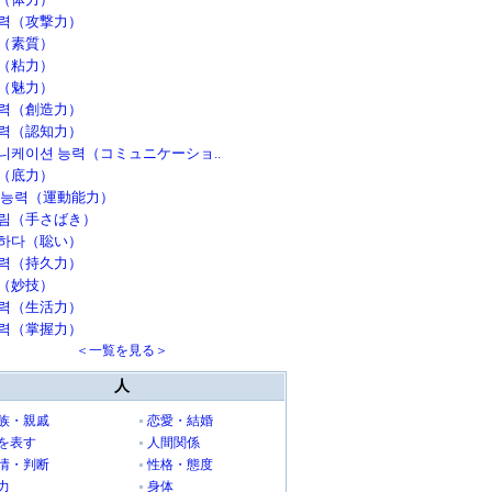
력（攻撃力）
（素質）
（粘力）
（魅力）
력（創造力）
력（認知力）
니케이션 능력（コミュニケーショ..
（底力）
 능력（運動能力）
림（手さばき）
하다（聡い）
력（持久力）
（妙技）
력（生活力）
력（掌握力）
＜一覧を見る＞
人
族・親戚
恋愛・結婚
を表す
人間関係
情・判断
性格・態度
力
身体