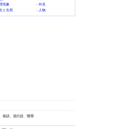
理現象
外見
生と生死
人物
葉、俗語、流行語、慣用
。