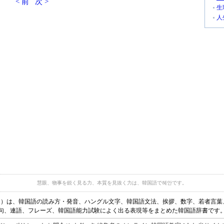
< 前
次 >
生
人
慧眼、物事を鋭く見る力、本質を見抜く力は、韓国語で혜안です。
ディア）は、韓国語の読み方・発音、ハングル文字、韓国語文法、挨拶、数字、若者言
句、連語、フレーズ、韓国語能力試験によく出る表現等をまとめた韓国語辞書です