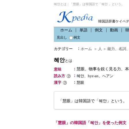
혜안とは：「慧眼」は韓国語で「혜안 」という。
韓国語辞書ケイペ
ホーム
単語
例文
動画
見出し
例文
：
カテゴリー
ホーム
＞
人
＞
能力
、
名詞
혜안
とは
：
慧眼、物事を鋭く見る力、本
意味
：
読み方
혜안、hye-an、へアン
：
漢字
慧眼
「慧眼」は韓国語で「혜안」という。
「慧眼」の韓国語「혜안」を使った例文