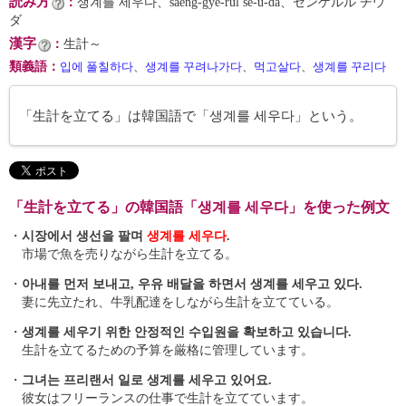
読み方
：
생계를 세우다、saeng-gye-rŭl se-u-da、センゲルル チウ
ダ
漢字
：
生計～
類義語
：
입에 풀칠하다
、
생계를 꾸려나가다
、
먹고살다
、
생계를 꾸리다
「生計を立てる」は韓国語で「생계를 세우다」という。
「生計を立てる」の韓国語「생계를 세우다」を使った例文
・
시장에서 생선을 팔며
생계를 세우다
.
市場で魚を売りながら生計を立てる。
・
아내를 먼저 보내고, 우유 배달을 하면서 생계를 세우고 있다.
妻に先立たれ、牛乳配達をしながら生計を立てている。
・
생계를 세우기 위한 안정적인 수입원을 확보하고 있습니다.
生計を立てるための予算を厳格に管理しています。
・
그녀는 프리랜서 일로 생계를 세우고 있어요.
彼女はフリーランスの仕事で生計を立てています。