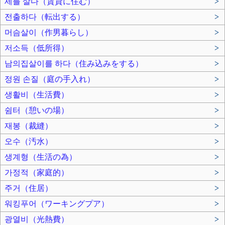
세를 살다（賃貸に住む）
>
전출하다（転出する）
>
머슴살이（作男暮らし）
>
저소득（低所得）
>
남의집살이를 하다（住み込みをする）
>
정원 손질（庭の手入れ）
>
생활비（生活費）
>
쉼터（憩いの場）
>
재봉（裁縫）
>
오수（汚水）
>
생계형（生活の為）
>
가정적（家庭的）
>
주거（住居）
>
워킹푸어（ワーキングプア）
>
광열비（光熱費）
>