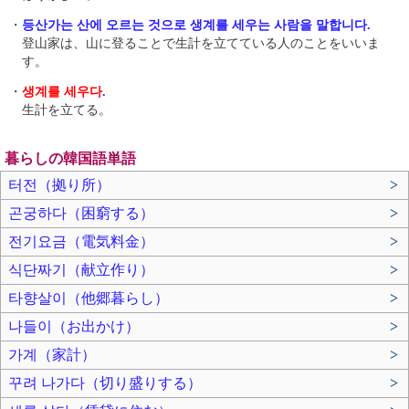
・
등산가는 산에 오르는 것으로 생계를 세우는 사람을 말합니다.
登山家は、山に登ることで生計を立てている人のことをいいま
す。
・
생계를 세우다
.
生計を立てる。
暮らしの韓国語単語
터전（拠り所）
>
곤궁하다（困窮する）
>
전기요금（電気料金）
>
식단짜기（献立作り）
>
타향살이（他郷暮らし）
>
나들이（お出かけ）
>
가계（家計）
>
꾸려 나가다（切り盛りする）
>