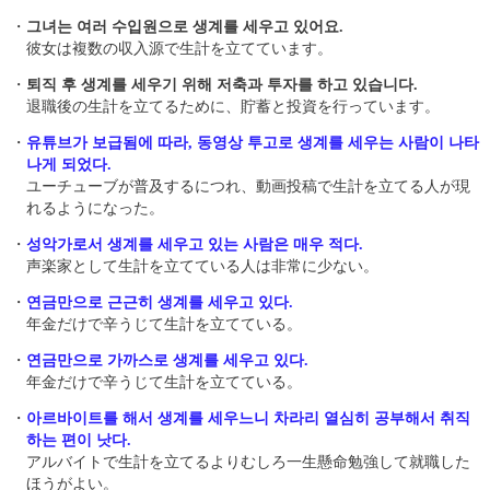
・
그녀는 여러 수입원으로 생계를 세우고 있어요.
彼女は複数の収入源で生計を立てています。
・
퇴직 후 생계를 세우기 위해 저축과 투자를 하고 있습니다.
退職後の生計を立てるために、貯蓄と投資を行っています。
・
유튜브가 보급됨에 따라, 동영상 투고로 생계를 세우는 사람이 나타
나게 되었다.
ユーチューブが普及するにつれ、動画投稿で生計を立てる人が現
れるようになった。
・
성악가로서 생계를 세우고 있는 사람은 매우 적다.
声楽家として生計を立てている人は非常に少ない。
・
연금만으로 근근히 생계를 세우고 있다.
年金だけで辛うじて生計を立てている。
・
연금만으로 가까스로 생계를 세우고 있다.
年金だけで辛うじて生計を立てている。
・
아르바이트를 해서 생계를 세우느니 차라리 열심히 공부해서 취직
하는 편이 낫다.
アルバイトで生計を立てるよりむしろ一生懸命勉強して就職した
ほうがよい。