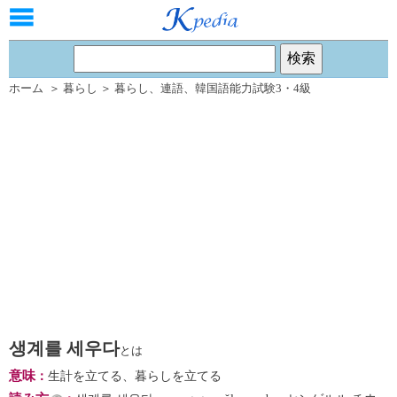
ホーム
＞
暮らし
＞
暮らし
、
連語
、
韓国語能力試験3・4級
생계를 세우다
とは
意味
：
生計を立てる、暮らしを立てる