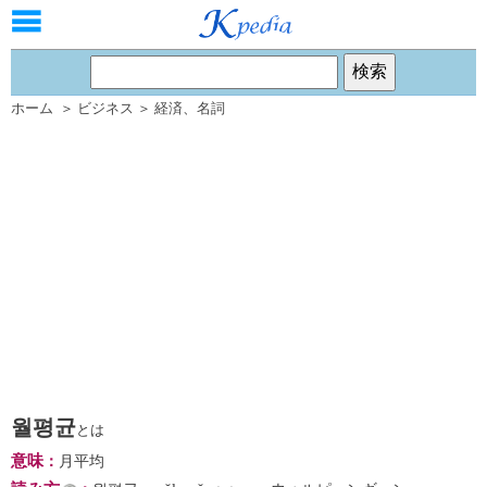
ホーム
＞
ビジネス
＞
経済
、
名詞
월평균
とは
意味
：
月平均