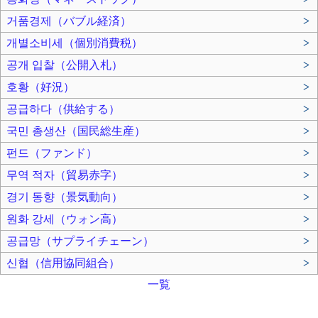
거품경제（バブル経済）
>
개별소비세（個別消費税）
>
공개 입찰（公開入札）
>
호황（好況）
>
공급하다（供給する）
>
국민 총생산（国民総生産）
>
펀드（ファンド）
>
무역 적자（貿易赤字）
>
경기 동향（景気動向）
>
원화 강세（ウォン高）
>
공급망（サプライチェーン）
>
신협（信用協同組合）
>
一覧