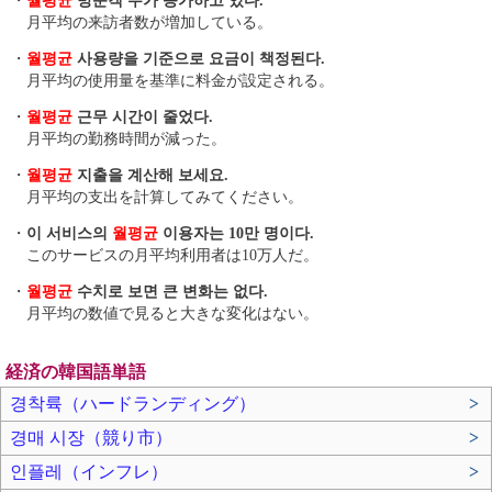
・
월평균
방문객 수가 증가하고 있다.
月平均の来訪者数が増加している。
・
월평균
사용량을 기준으로 요금이 책정된다.
月平均の使用量を基準に料金が設定される。
・
월평균
근무 시간이 줄었다.
月平均の勤務時間が減った。
・
월평균
지출을 계산해 보세요.
月平均の支出を計算してみてください。
・
이 서비스의
월평균
이용자는 10만 명이다.
このサービスの月平均利用者は10万人だ。
・
월평균
수치로 보면 큰 변화는 없다.
月平均の数値で見ると大きな変化はない。
経済の韓国語単語
경착륙（ハードランディング）
>
경매 시장（競り市）
>
인플레（インフレ）
>