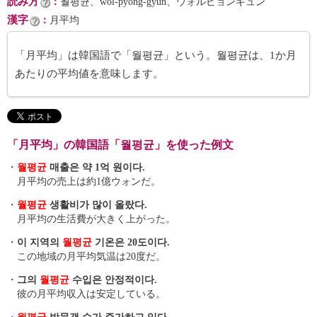
読み方
：
월평균、wŏl-pyŏng-gyun、ウォルピョンギュン
漢字
：
月平均
「月平均」は韓国語で「월평균」という。월평균は、1か月
あたりの平均値を意味します。
「月平均」の韓国語「월평균」を使った例文
・
월평균
매출은 약 1억 원이다.
月平均の売上は約1億ウォンだ。
・
월평균
생활비가 많이 올랐다.
月平均の生活費が大きく上がった。
・
이 지역의
월평균
기온은 20도이다.
この地域の月平均気温は20度だ。
・
그의
월평균
수입은 안정적이다.
彼の月平均収入は安定している。