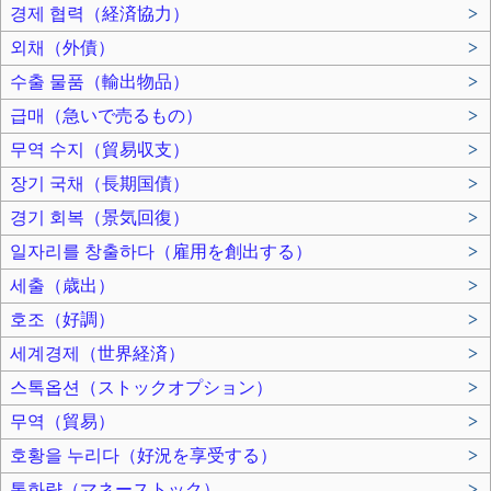
경제 협력（経済協力）
>
외채（外債）
>
수출 물품（輸出物品）
>
급매（急いで売るもの）
>
무역 수지（貿易収支）
>
장기 국채（長期国債）
>
경기 회복（景気回復）
>
일자리를 창출하다（雇用を創出する）
>
세출（歳出）
>
호조（好調）
>
세계경제（世界経済）
>
스톡옵션（ストックオプション）
>
무역（貿易）
>
호황을 누리다（好況を享受する）
>
통화량（マネーストック）
>