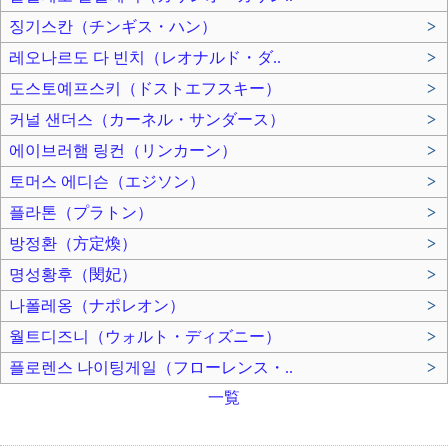
징기스칸（チンギス・ハン）
>
레오나르도 다 빈치（レオナルド・ダ..
>
도스토예프스키（ドストエフスキー）
>
커널 샌더스（カーネル・サンダース）
>
에이브러햄 링컨（リンカーン）
>
토머스 에디슨（エジソン）
>
플라톤（プラトン）
>
방정환（方定煥）
>
명성황후（閔妃）
>
나폴레옹（ナポレオン）
>
월트디즈니（ウォルト・ディズニー）
>
플로렌스 나이팅게일（フローレンス・..
>
一覧