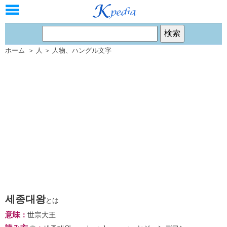
ホーム
＞
人
＞
人物
、
ハングル文字
세종대왕
とは
意味
：
世宗大王