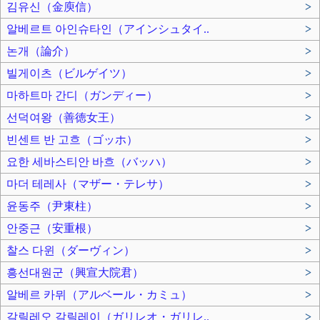
김유신（金庾信）
>
알베르트 아인슈타인（アインシュタイ..
>
논개（論介）
>
빌게이츠（ビルゲイツ）
>
마하트마 간디（ガンディー）
>
선덕여왕（善徳女王）
>
빈센트 반 고흐（ゴッホ）
>
요한 세바스티안 바흐（バッハ）
>
마더 테레사（マザー・テレサ）
>
윤동주（尹東柱）
>
안중근（安重根）
>
찰스 다윈（ダーヴィン）
>
흥선대원군（興宣大院君）
>
알베르 카뮈（アルベール・カミュ）
>
갈릴레오 갈릴레이（ガリレオ・ガリレ..
>