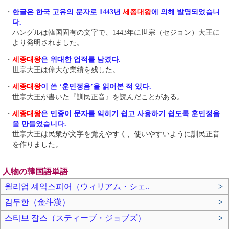
・
한글은 한국 고유의 문자로 1443년
세종대왕
에 의해 발명되었습니
다.
ハングルは韓国固有の文字で、1443年に世宗（セジョン）大王に
より発明されました。
・
세종대왕
은 위대한 업적를 남겼다.
世宗大王は偉大な業績を残した。
・
세종대왕
이 쓴 ‘훈민정음’을 읽어본 적 있다.
世宗大王が書いた『訓民正音』を読んだことがある。
・
세종대왕
은 민중이 문자를 익히기 쉽고 사용하기 쉽도록 훈민정음
을 만들었습니다.
世宗大王は民衆が文字を覚えやすく、使いやすいように訓民正音
を作りました。
人物の韓国語単語
윌리엄 셰익스피어（ウィリアム・シェ..
>
김두한（金斗漢）
>
스티브 잡스（スティーブ・ジョブズ）
>