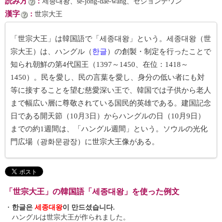
読み方
：
세종대왕、se-jong-dae-wang、セジョンデワン
漢字
：
世宗大王
「世宗大王」は韓国語で「세종대왕」という。세종대왕（世
宗大王）は、ハングル（
한글
）の創製・制定を行ったことで
知られ朝鮮の第4代国王（1397～1450、在位：1418～
1450）。民を愛し、民の言葉を愛し、身分の低い者にも対
等に接することを望む慈愛深い王で、韓国では子供から老人
まで幅広い層に尊敬されている国民的英雄である。建国記念
日である開天節（10月3日）からハングルの日（10月9日）
までの約1週間は、「ハングル週間」という。ソウルの光化
門広場（광화문광장）に世宗大王像がある。
「世宗大王」の韓国語「세종대왕」を使った例文
・
한글은
세종대왕
이 만드셨습니다.
ハングルは世宗大王が作られました。