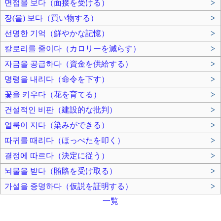
면접을 보다（面接を受ける）
>
장(을) 보다（買い物する）
>
선명한 기억（鮮やかな記憶）
>
칼로리를 줄이다（カロリーを減らす）
>
자금을 공급하다（資金を供給する）
>
명령을 내리다（命令を下す）
>
꽃을 키우다（花を育てる）
>
건설적인 비판（建設的な批判）
>
얼룩이 지다（染みができる）
>
따귀를 때리다（ほっぺたを叩く）
>
결정에 따르다（決定に従う）
>
뇌물을 받다（賄賂を受け取る）
>
가설을 증명하다（仮説を証明する）
>
一覧