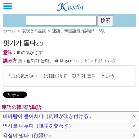
ホーム
＞
表現と９品詞
＞
連語
、
韓国語能力試験5・6級
핏기가 돌다
とは
意味
：
血の気がさす
読み方
：
핃끼가 돌다、pit-ki-ga tol-da、ピッキガ トルダ
「血の気がさす」は韓国語で「핏기가 돌다」という。
連語の韓国語単語
비바람이 몰아치다（雨風が吹き付ける..
>
인사를 나누다（挨拶を交わす）
>
욕심이 많다（欲深い）
>