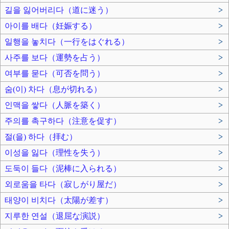
길을 잃어버리다（道に迷う）
>
아이를 배다（妊娠する）
>
일행을 놓치다（一行をはぐれる）
>
사주를 보다（運勢を占う）
>
여부를 묻다（可否を問う）
>
숨(이) 차다（息が切れる）
>
인맥을 쌓다（人脈を築く）
>
주의를 촉구하다（注意を促す）
>
절(을) 하다（拝む）
>
이성을 잃다（理性を失う）
>
도둑이 들다（泥棒に入られる）
>
외로움을 타다（寂しがり屋だ）
>
태양이 비치다（太陽が差す）
>
지루한 연설（退屈な演説）
>