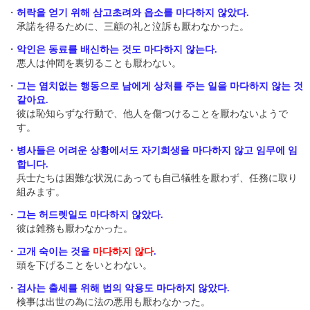
・
허락을 얻기 위해 삼고초려와 읍소를 마다하지 않았다.
承諾を得るために、三顧の礼と泣訴も厭わなかった。
・
악인은 동료를 배신하는 것도 마다하지 않는다.
悪人は仲間を裏切ることも厭わない。
・
그는 염치없는 행동으로 남에게 상처를 주는 일을 마다하지 않는 것
같아요.
彼は恥知らずな行動で、他人を傷つけることを厭わないようで
す。
・
병사들은 어려운 상황에서도 자기희생을 마다하지 않고 임무에 임
합니다.
兵士たちは困難な状況にあっても自己犠牲を厭わず、任務に取り
組みます。
・
그는 허드렛일도 마다하지 않았다.
彼は雑務も厭わなかった。
・
고개 숙이는 것을
마다하지 않다
.
頭を下げることをいとわない。
・
검사는 출세를 위해 법의 악용도 마다하지 않았다.
検事は出世の為に法の悪用も厭わなかった。