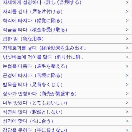
자세하게 설명하다（詳しく説明する）
>
자리를 걷다（席を片付ける）
>
착각에 빠지다（錯覚に陥る）
>
적금을 타다（積金を受け取る）
>
급한 일（急な用事）
>
경제효과를 낳다（経済効果を生み出す..
>
낚싯바늘에 먹이를 달다（釣り針に餌..
>
눈썹을 다듬다（眉毛を整える）
>
곤경에 빠지다（苦境に陥る）
>
발목을 삐다（足首をくじく）
>
장사가 번창하다（商売が繁盛する）
>
너무 맛있다（とてもおいしい）
>
석연치 않다（釈然としない）
>
성격에 맞다（性に合う）
>
감당을 못하다（手に負えない）
>