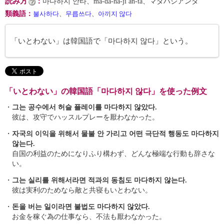
読み方
：
마다하지 안타、ma-da-ha-ji an-ta、マダハジアンタ
類義語
：
불사하다
、
무릅쓰다
、
아끼지 않다
「いとわない」は韓国語で「마다하지 않다」という。
「いとわない」の韓国語「마다하지 않다」を使った例文
・
그는 공수에서 허슬 플레이를 마다하지 않았다.
彼は、攻守でハッスルプレーを厭わなかった。
・
자국의 이익을 위해서 물불 안 가리고 어떤 극단적 행동도 마다하지
않는다.
自国の利益のためになりふり構わず、どんな極端な行動も辞さな
い。
・
그는 실리를 위해서라면 적과의 동침도 마다하지 않는다.
彼は実利のためなら敵と共寝もいとわない。
・
돈을 버는 일이라면 불법도 마다하지 않았다.
お金を稼ぐ為の仕事なら、不法も厭わなかった。