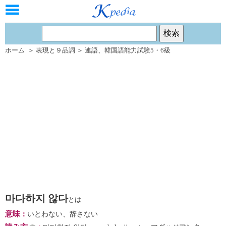
ホーム
＞
表現と９品詞
＞
連語
、
韓国語能力試験5・6級
마다하지 않다
とは
意味
：
いとわない、辞さない