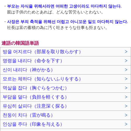
・
부모는 자식을 위해서라면 어떠한 고생이라도 마다하지 않는다.
親は子供のためとあれば、どんな苦労もいとわない。
・
사장은 부의 축적을 위해선 더럽고 아니꼬운 일도 마다하지 않는다.
社長は富の蓄積の為に汚く吐きそうな仕事も拒まない。
連語の韓国語単語
방을 어지르다（部屋を取り散らかす）
>
명령을 내리다（命令を下す）
>
신이 내리다（神がかる）
>
모르는 체하다（知らないふりをする）
>
멱살을 잡다（胸ぐらをつかむ）
>
부담을 덜다（負担を軽くする）
>
유심히 살피다（注意深く探る）
>
천둥이 치다（雷が鳴る）
>
인상을 주다（印象を与える）
>