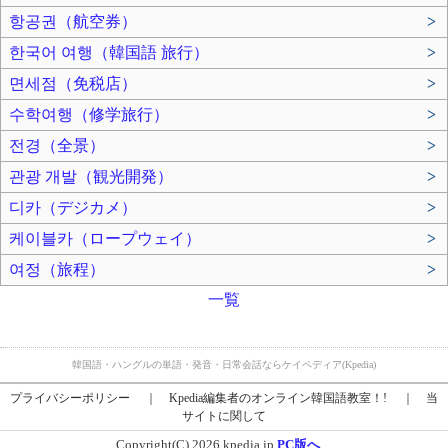
항공권（航空券）
>
한국어 여행（韓国語 旅行）
>
면세점（免税店）
>
수학여행（修学旅行）
>
전경（全景）
>
관광 개발（観光開発）
>
디카（デジカメ）
>
케이블카（ロープウェイ）
>
여정（旅程）
>
一覧
韓国語・ハングルの単語・発音・日常会話ならケイペディア(Kpedia)
プライバシーポリシー
｜
Kpedia編集者のオンライン韓国語教室！!
｜
当
サイトに関して
Copyright(C) 2026 kpedia.jp
PC版へ