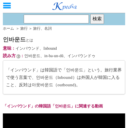
ホーム
＞
旅行
＞
旅行
、
名詞
인바운드
とは
意味
：
インバウンド、Inbound
読み方
：
인바운드、in-ba-un-dŭ、インバウンドゥ
「インバウンド」は韓国語で「인바운드」という。旅行業界
で使う言葉で、인바운드（Inbound）は外国人が韓国に入る
こと、反対は아웃바운드（outbound)。
「インバウンド」の韓国語「인바운드」に関連する動画