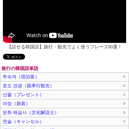
【話せる韓国語】旅行・観光でよく使うフレーズ80選！
旅行の韓国語単語
투숙객（宿泊客）
>
효도 관광（親孝行観光）
>
선물（プレゼント）
>
여장（旅装）
>
문화 해설사（文化解説士）
>
캔슬（キャンセル）
>