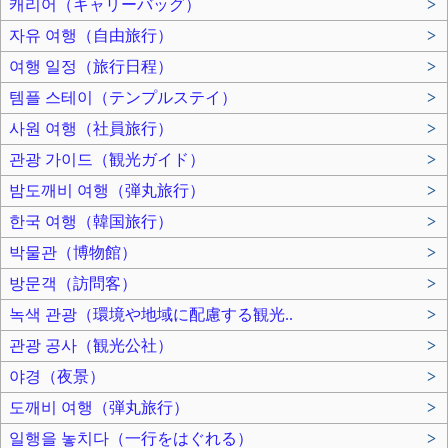
캐리어（キャリーバッグ）
>
자유 여행（自由旅行）
>
여행 일정（旅行日程）
>
템플 스테이（テンプルステイ）
>
사원 여행（社員旅行）
>
관광 가이드（観光ガイド）
>
밤도깨비 여행（弾丸旅行）
>
한국 여행（韓国旅行）
>
박물관（博物館）
>
방문객（訪問客）
>
녹색 관광（環境や地域に配慮する観光..
>
관광 공사（観光公社）
>
야경（夜景）
>
도깨비 여행（弾丸旅行）
>
일행을 놓치다（一行をはぐれる）
>