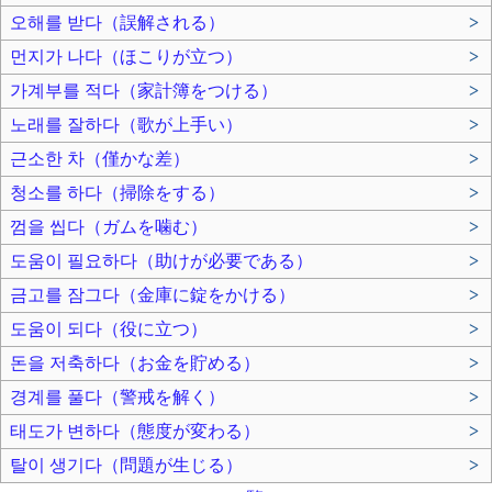
오해를 받다（誤解される）
>
먼지가 나다（ほこりが立つ）
>
가계부를 적다（家計簿をつける）
>
노래를 잘하다（歌が上手い）
>
근소한 차（僅かな差）
>
청소를 하다（掃除をする）
>
껌을 씹다（ガムを噛む）
>
도움이 필요하다（助けが必要である）
>
금고를 잠그다（金庫に錠をかける）
>
도움이 되다（役に立つ）
>
돈을 저축하다（お金を貯める）
>
경계를 풀다（警戒を解く）
>
태도가 변하다（態度が変わる）
>
탈이 생기다（問題が生じる）
>