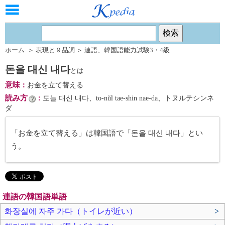
ホーム
＞
表現と９品詞
＞
連語
、
韓国語能力試験3・4級
돈을 대신 내다
とは
意味
：
お金を立て替える
読み方
：
도늘 대신 내다、to-nŭl tae-shin nae-da、トヌルテシンネ
ダ
「お金を立て替える」は韓国語で「돈을 대신 내다」とい
う。
連語の韓国語単語
화장실에 자주 가다（トイレが近い）
>