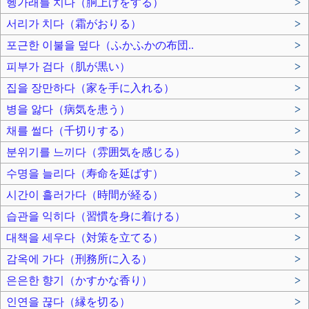
헹가래를 치다（胴上げをする）
>
서리가 치다（霜がおりる）
>
포근한 이불을 덮다（ふかふかの布団..
>
피부가 검다（肌が黒い）
>
집을 장만하다（家を手に入れる）
>
병을 앓다（病気を患う）
>
채를 썰다（千切りする）
>
분위기를 느끼다（雰囲気を感じる）
>
수명을 늘리다（寿命を延ばす）
>
시간이 흘러가다（時間が経る）
>
습관을 익히다（習慣を身に着ける）
>
대책을 세우다（対策を立てる）
>
감옥에 가다（刑務所に入る）
>
은은한 향기（かすかな香り）
>
인연을 끊다（縁を切る）
>