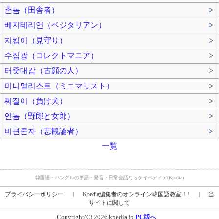
촌놈（田舎者）
>
베지테리언（ベジタリアン）
>
지킴이（見守り）
>
수집광（コレクトマニア）
>
터줏대감（古顔の人）
>
미니멀리스트（ミニマリスト）
>
찌질이（負け犬）
>
연놈（野郎と女郎）
>
비관론자（悲観論者）
>
一覧
韓国語・ハングルの単語・発音・日常会話ならケイペディア(Kpedia)
プライバシーポリシー
｜
Kpedia編集者のオンライン韓国語教室！!
｜
当
サイトに関して
Copyright(C) 2026 kpedia.jp
PC版へ