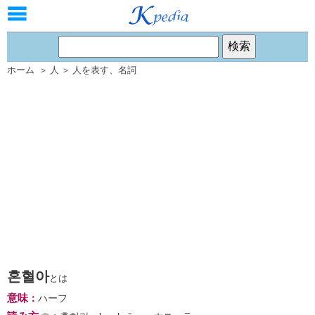
ホーム
＞
人
＞
人を表す
、
名詞
혼혈아
とは
意味
：
ハーフ