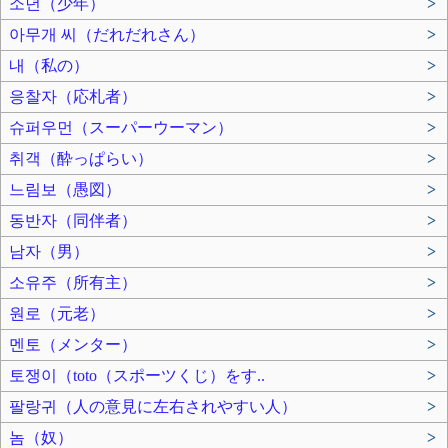
소년（少年）
>
아무개 씨（だれだれさん）
>
내（私の）
>
응찰자（応札者）
>
슈퍼우먼（スーパーウーマン）
>
취객（酔っぱらい）
>
느림보（愚図）
>
동반자（同伴者）
>
남자（男）
>
소유주（所有主）
>
원로（元老）
>
멘토（メンター）
>
토쟁이（toto（スポーツくじ）をす..
>
팔랑귀（人の意見に左右されやすい人）
>
놈（奴）
>