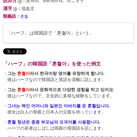
読み方
：
혼혀라、hon-hyŏ-ra、ホニョラ
漢字
：
混血児
類義語
：
혼혈
「ハーフ」は韓国語で「혼혈아」という。
「ハーフ」の韓国語「혼혈아」を使った例文
・
그는
혼혈아
라서 한국어랑 영어를 유창하게 합니다.
彼はハーフなので韓国語と英語を流暢に話します。
・
그는
혼혈아
라서 문화적으로 다양한 경험을 하고 있어요.
彼はハーフなので、文化的に多様な経験をしています。
・
그녀는 백인 어머니와 일본인 아버지를 둔 혼혈입니다.
彼女は白人の母親と日本人の父親を持っています。
・
혼혈 청년은 종종 부모님의 모국어를 사용합니다.
ハーフの若者はしばしば両親の母国語を話します。