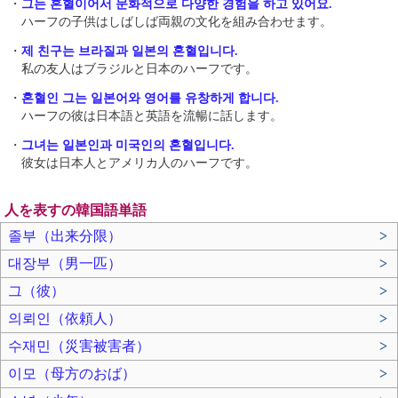
・
그는 혼혈이어서 문화적으로 다양한 경험을 하고 있어요.
ハーフの子供はしばしば両親の文化を組み合わせます。
・
제 친구는 브라질과 일본의 혼혈입니다.
私の友人はブラジルと日本のハーフです。
・
혼혈인 그는 일본어와 영어를 유창하게 합니다.
ハーフの彼は日本語と英語を流暢に話します。
・
그녀는 일본인과 미국인의 혼혈입니다.
彼女は日本人とアメリカ人のハーフです。
人を表すの韓国語単語
졸부（出来分限）
>
대장부（男一匹）
>
그（彼）
>
의뢰인（依頼人）
>
수재민（災害被害者）
>
이모（母方のおば）
>