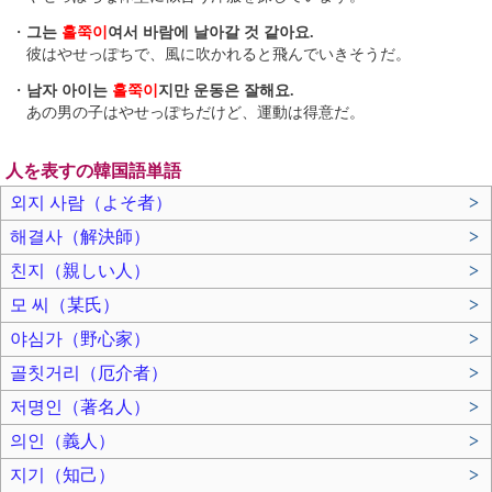
・
그는
홀쭉이
여서 바람에 날아갈 것 같아요.
彼はやせっぽちで、風に吹かれると飛んでいきそうだ。
・
남자 아이는
홀쭉이
지만 운동은 잘해요.
あの男の子はやせっぽちだけど、運動は得意だ。
人を表すの韓国語単語
외지 사람（よそ者）
>
해결사（解決師）
>
친지（親しい人）
>
모 씨（某氏）
>
야심가（野心家）
>
골칫거리（厄介者）
>
저명인（著名人）
>
의인（義人）
>
지기（知己）
>