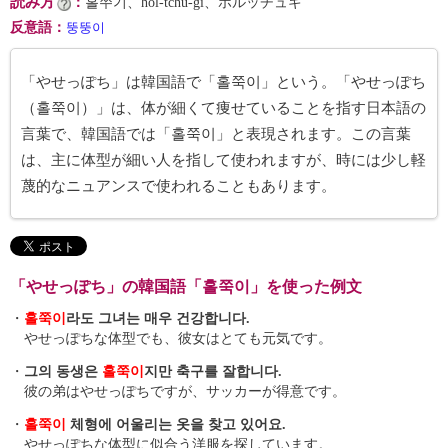
読み方
：
홀쭈기、hol-tchu-gi、ホルッチュギ
反意語
：
뚱뚱이
「やせっぽち」は韓国語で「홀쭉이」という。「やせっぽち
（홀쭉이）」は、体が細くて痩せていることを指す日本語の
言葉で、韓国語では「홀쭉이」と表現されます。この言葉
は、主に体型が細い人を指して使われますが、時には少し軽
蔑的なニュアンスで使われることもあります。
「やせっぽち」の韓国語「홀쭉이」を使った例文
・
홀쭉이
라도 그녀는 매우 건강합니다.
やせっぽちな体型でも、彼女はとても元気です。
・
그의 동생은
홀쭉이
지만 축구를 잘합니다.
彼の弟はやせっぽちですが、サッカーが得意です。
・
홀쭉이
체형에 어울리는 옷을 찾고 있어요.
やせっぽちな体型に似合う洋服を探しています。