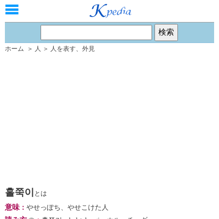
ホーム
＞
人
＞
人を表す
、
外見
홀쭉이
とは
意味
：
やせっぽち、やせこけた人