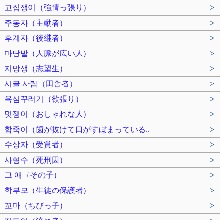
고집쟁이（強情っ張り）
>
주동자（主動者）
>
후계자（後継者）
>
마당발（人脈が広い人）
>
지망생（志望生）
>
시골 사람（田舎者）
>
욕심꾸러기（欲張り）
>
멋쟁이（おしゃれな人）
>
합죽이（歯が抜けて口がすぼまっている..
>
수상자（受賞者）
>
사형수（死刑囚）
>
그 애（その子）
>
학부모（生徒の保護者）
>
꼬마（ちびっ子）
>