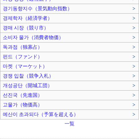
경기동향지수（景気動向指数）
>
경제학자（経済学者）
>
경매 시장（競り市）
>
소비자 물가（消費者物価）
>
독과점（独寡占）
>
펀드（ファンド）
>
마켓（マーケット）
>
경쟁 입찰（競争入札）
>
개성공단（開城工団）
>
선진국（先進国）
>
고물가（物価高）
>
예산이 초과되다（予算を超える）
>
一覧