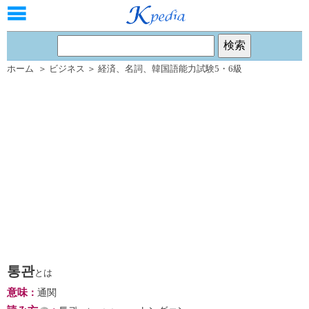
ホーム
＞
ビジネス
＞
経済
、
名詞
、
韓国語能力試験5・6級
통관
とは
意味
：
通関