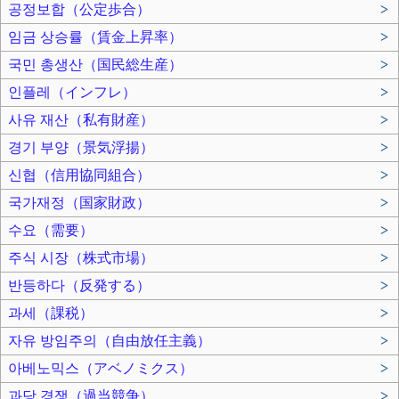
공정보합（公定歩合）
>
임금 상승률（賃金上昇率）
>
국민 총생산（国民総生産）
>
인플레（インフレ）
>
사유 재산（私有財産）
>
경기 부양（景気浮揚）
>
신협（信用協同組合）
>
국가재정（国家財政）
>
수요（需要）
>
주식 시장（株式市場）
>
반등하다（反発する）
>
과세（課税）
>
자유 방임주의（自由放任主義）
>
아베노믹스（アベノミクス）
>
과당 경쟁（過当競争）
>