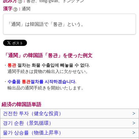
読み方
：
통관、tong-gwan、トングァン
漢字
：
通関
「通関」は韓国語で「통관」という。
「通関」の韓国語「통관」を使った例文
・
통관
절차는 화물 수출입에 빼놓을 수 없다.
通関手続きは貨物の輸出入に欠かせない。
・
수출품
통관
절차를 시작하겠습니다.
輸出品の通関手続きを開始いたします。
経済の韓国語単語
건전한 투자（健全な投資）
>
경기 순환（景気循環）
>
물가 상승률（物価上昇率）
>