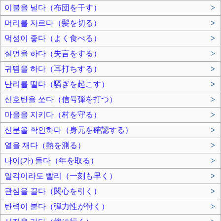
이불을 널다（布団を干す）
>
머리를 자르다（髪を切る）
>
먹성이 좋다（よく食べる）
>
실언을 하다（失言をする）
>
귀띔을 하다（耳打ちする）
>
난리를 떨다（騒ぎを起こす）
>
신호탄을 쏘다（信号弾を打つ）
>
마을을 지키다（村を守る）
>
신분을 확인하다（身元を確認する）
>
열을 재다（熱を測る）
>
나이(가) 들다（年を取る）
>
일각이라도 빨리（一刻も早く）
>
관심을 끌다（関心を引く）
>
탄력이 붙다（弾力性が付く）
>