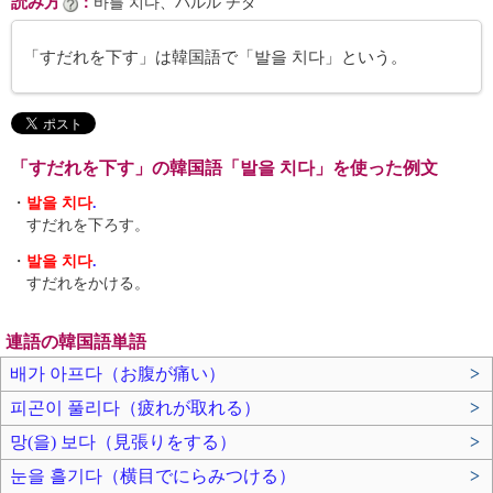
読み方
：
바를 치다、パルル チダ
「すだれを下す」は韓国語で「발을 치다」という。
「すだれを下す」の韓国語「발을 치다」を使った例文
・
발을 치다
.
すだれを下ろす。
・
발을 치다
.
すだれをかける。
連語の韓国語単語
배가 아프다（お腹が痛い）
>
피곤이 풀리다（疲れが取れる）
>
망(을) 보다（見張りをする）
>
눈을 흘기다（横目でにらみつける）
>