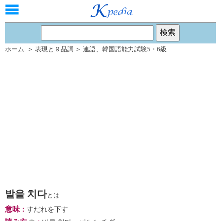
ホーム
＞
表現と９品詞
＞
連語
、
韓国語能力試験5・6級
발을 치다
とは
意味
：
すだれを下す