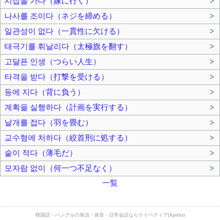
시집을 가다（嫁に行く）
>
나사를 조이다（ネジを締める）
>
일관성이 없다（一貫性に欠ける）
>
태극기를 휘날리다（太極旗を翻す）
>
고달픈 인생（つらい人生）
>
타격을 받다（打撃を受ける）
>
등에 지다（背に負う）
>
계획을 실행하다（計画を実行する）
>
날개를 접다（羽を畳む）
>
교수형에 처하다（絞首刑に処する）
>
숱이 적다（薄毛だ）
>
모자람 없이（何一つ不足なく）
>
一覧
韓国語・ハングルの単語・発音・日常会話ならケイペディア(Kpedia)