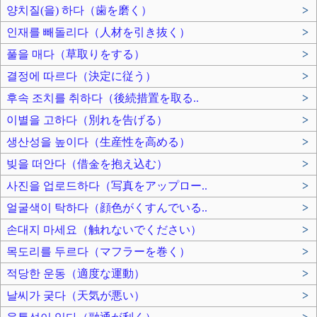
양치질(을) 하다（歯を磨く）
>
인재를 빼돌리다（人材を引き抜く）
>
풀을 매다（草取りをする）
>
결정에 따르다（決定に従う）
>
후속 조치를 취하다（後続措置を取る..
>
이별을 고하다（別れを告げる）
>
생산성을 높이다（生産性を高める）
>
빚을 떠안다（借金を抱え込む）
>
사진을 업로드하다（写真をアップロー..
>
얼굴색이 탁하다（顔色がくすんでいる..
>
손대지 마세요（触れないでください）
>
목도리를 두르다（マフラーを巻く）
>
적당한 운동（適度な運動）
>
날씨가 궂다（天気が悪い）
>