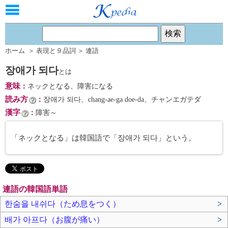
ホーム
＞
表現と９品詞
＞
連語
장애가 되다
とは
意味
：
ネックとなる、障害になる
読み方
：
장애가 되다、chang-ae-ga doe-da、チャンエガテダ
漢字
：
障害～
「ネックとなる」は韓国語で「장애가 되다」という。
連語の韓国語単語
한숨을 내쉬다（ため息をつく）
>
배가 아프다（お腹が痛い）
>