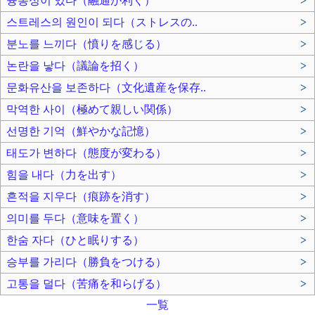
융통성이 있다（融通が利く）
>
스트레스의 원인이 되다（ストレスの..
>
분노를 느끼다（憤りを感じる）
>
논란을 낳다（議論を招く）
>
문화유산을 보존하다（文化遺産を保存..
>
막역한 사이（極めて親しい関係）
>
선명한 기억（鮮やかな記憶）
>
태도가 변하다（態度が変わる）
>
힘을 내다（力を出す）
>
흔적을 지우다（痕跡を消す）
>
의미를 두다（意味を置く）
>
한숨 자다（ひと眠りする）
>
승부를 가리다（勝負をつける）
>
고통을 덜다（苦痛を和らげる）
>
一覧