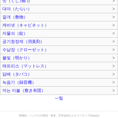
빗（くし (櫛 )）
>
대야（たらい）
>
깔개（敷物）
>
캐비넷（キャビネット）
>
자물쇠（錠）
>
공기청정제（消臭剤）
>
수납장（クローゼット）
>
불빛（明かり）
>
매트리스（マットレス）
>
담배（タバコ）
>
녹음기（録音機）
>
까는 이불（敷き布団）
>
一覧
韓国語・ハングルの単語・発音・日常会話ならケイペディア(Kpedia)