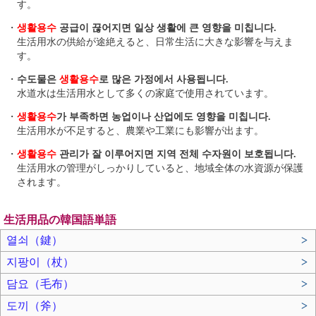
す。
・
생활용수
공급이 끊어지면 일상 생활에 큰 영향을 미칩니다.
生活用水の供給が途絶えると、日常生活に大きな影響を与えま
す。
・
수도물은
생활용수
로 많은 가정에서 사용됩니다.
水道水は生活用水として多くの家庭で使用されています。
・
생활용수
가 부족하면 농업이나 산업에도 영향을 미칩니다.
生活用水が不足すると、農業や工業にも影響が出ます。
・
생활용수
관리가 잘 이루어지면 지역 전체 수자원이 보호됩니다.
生活用水の管理がしっかりしていると、地域全体の水資源が保護
されます。
生活用品の韓国語単語
열쇠（鍵）
>
지팡이（杖）
>
담요（毛布）
>
도끼（斧）
>