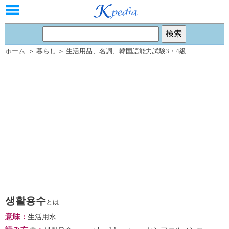
ホーム
＞
暮らし
＞
生活用品
、
名詞
、
韓国語能力試験3・4級
생활용수
とは
意味
：
生活用水