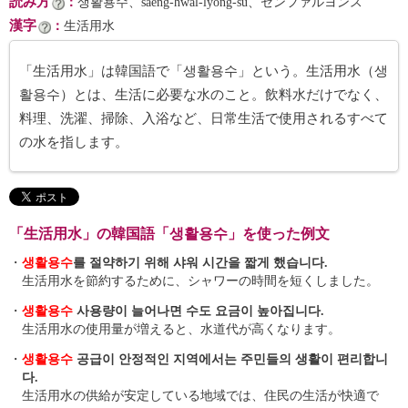
読み方
：
생활용수、saeng-hwal-lyong-su、センファルヨンス
漢字
：
生活用水
「生活用水」は韓国語で「생활용수」という。生活用水（생
활용수）とは、生活に必要な水のこと。飲料水だけでなく、
料理、洗濯、掃除、入浴など、日常生活で使用されるすべて
の水を指します。
「生活用水」の韓国語「생활용수」を使った例文
・
생활용수
를 절약하기 위해 샤워 시간을 짧게 했습니다.
生活用水を節約するために、シャワーの時間を短くしました。
・
생활용수
사용량이 늘어나면 수도 요금이 높아집니다.
生活用水の使用量が増えると、水道代が高くなります。
・
생활용수
공급이 안정적인 지역에서는 주민들의 생활이 편리합니
다.
生活用水の供給が安定している地域では、住民の生活が快適で