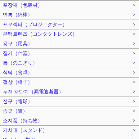
포장재（包装材）
>
면봉（綿棒）
>
프로젝터（プロジェクター）
>
콘택트렌즈（コンタクトレンズ）
>
용구（用具）
>
집기（什器）
>
톱（のこぎり）
>
식탁（食卓）
>
걸상（椅子）
>
누전 차단기（漏電遮断器）
>
전구（電球）
>
송곳（錐）
>
소지품（持ち物）
>
거치대（スタンド）
>