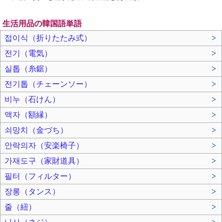
生活用品の韓国語単語
접이식（折りたたみ式）
>
전기（電気）
>
실톱（糸鋸）
>
전기톱（チェーンソー）
>
비누（石けん）
>
액자（額縁）
>
쇠망치（金づち）
>
안락의자（安楽椅子）
>
가재도구（家財道具）
>
필터（フィルター）
>
장롱（タンス）
>
줄（紐）
>