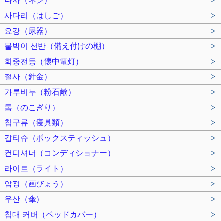
나사（ネジ）
>
사다리（はしご）
>
요강（尿器）
>
붙박이 선반（備え付けの棚）
>
회중전등（懐中電灯）
>
철사（針金）
>
가루비누（粉石鹸）
>
톱（のこぎり）
>
침구류（寝具類）
>
갑티슈（ボックスティッシュ）
>
컨디셔너（コンディショナー）
>
라이트（ライト）
>
압정（画びょう）
>
우산（傘）
>
침대 커버（ベッドカバー）
>