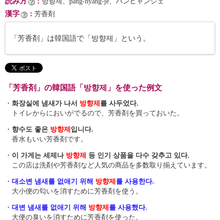
読み方
：
방향제、pang-hyang-je、パンヒャンジェ
漢字
：
芳香剤
「芳香剤」は韓国語で「방향제」という。
「芳香剤」の韓国語「방향제」を使った例文
・
화장실에 냄새가 나서
방향제
를 사두었다.
トイレからにおいがでるので、芳香剤を買っておいた。
・
향수도 좋은
방향제
입니다.
香水もいい芳香剤です。
・
이 가게는 세제나
방향제
등 인기 상품을 다수 갖추고 있다.
この店は洗剤や芳香剤など人気の商品を多数取り揃えています。
・
대소변 냄새를 없애기 위해
방향제
를 사용한다.
大小便の匂いを消すために芳香剤を使う。
・
대변 냄새를 없애기 위해
방향제
를 사용했다.
大便の臭いを消すために芳香剤を使った。