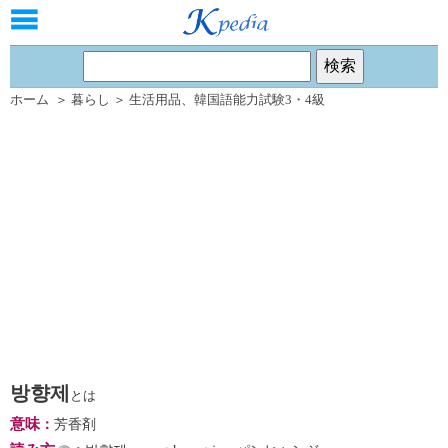
ホーム
＞
暮らし
＞
生活用品
、
韓国語能力試験3・4級
방향제
とは
意味
：
芳香剤