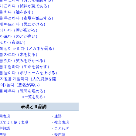
가 급하다（傾斜が急である）
을 치다（油をさす）
을 독점하다（市場を独占する）
에 빠뜨리다（罠にかける）
이 나다（噂が広がる）
 아프다（のどが痛い）
 깊다（夜深い）
에 김이 서리다（メガネが曇る）
를 자르다（木を切る）
을 짓다（笑みを浮かべる）
을 위협하다（生命を脅かす）
을 높이다（ボリュームを上げる）
 자원을 개발하다（人的資源を開..
(이) 높다（悪名が高い）
를 메우다（隙間を埋める）
＜一覧を見る＞
表現と９品詞
用表現
連語
話でよく使う表現
複合表現
字熟語
ことわざ
態語
擬声語