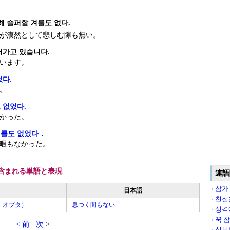
막해 슬퍼할
겨를도 없다
.
が漠然として悲しむ隙も無い。
러가고 있습니다.
います。
었다.
。
 없었다.
かった。
겨를도 없었다．
暇もなかった。
含まれる単語と表現
連語
삼가
日本語
친절
 オプタ）
息つく間もない
성격
꾹 
< 前
次 >
신분