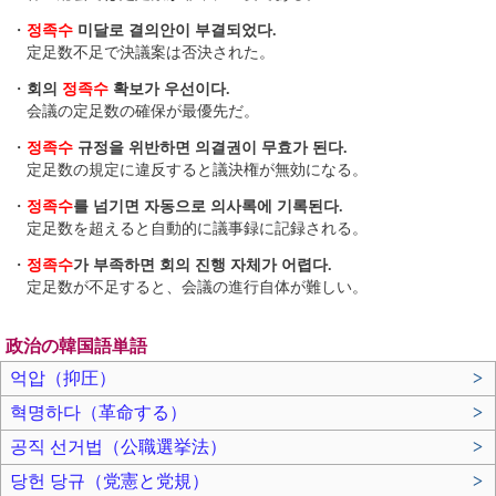
・
정족수
미달로 결의안이 부결되었다.
定足数不足で決議案は否決された。
・
회의
정족수
확보가 우선이다.
会議の定足数の確保が最優先だ。
・
정족수
규정을 위반하면 의결권이 무효가 된다.
定足数の規定に違反すると議決権が無効になる。
・
정족수
를 넘기면 자동으로 의사록에 기록된다.
定足数を超えると自動的に議事録に記録される。
・
정족수
가 부족하면 회의 진행 자체가 어렵다.
定足数が不足すると、会議の進行自体が難しい。
政治の韓国語単語
억압（抑圧）
>
혁명하다（革命する）
>
공직 선거법（公職選挙法）
>
당헌 당규（党憲と党規）
>