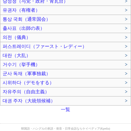
당정청（与党・政府・青瓦台）
>
유권자（有権者）
>
통상 국회（通常国会）
>
출사표（出師の表）
>
의전（儀典）
>
퍼스트레이디（ファースト・レディー）
>
대란（大乱）
>
거수기（挙手機）
>
군사 독재（軍事独裁）
>
시위하다（デモをする）
>
자유주의（自由主義）
>
대권 주자（大統領候補）
>
一覧
韓国語・ハングルの単語・発音・日常会話ならケイペディア(Kpedia)