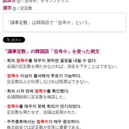
読み方
：
정족쑤、チョンゾクッス
漢字
：
定足数
「議事定数」は韓国語で「정족수」という。
「議事定数」の韓国語「정족수」を使った例文
・
회의
정족수
를 채우지 못하면 결정을 내릴 수 없다.
会議の定足数を満たせなければ、決定を下すことはできない。
・
정족수
이상이 출석해야 투표가 가능하다.
定足数以上が出席しなければ投票はできない。
・
회의 시작 전에
정족수
를 확인했다.
会議開始前に定足数を確認した。
・
정족수
를 채우지 못해 회의가 연기되었다.
定足数を満たせず、会議は延期された。
・
주주총회에서는
정족수
가 매우 중요하다.
株主総会では定足数が非常に重要である。