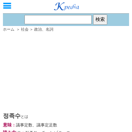
ホーム
＞
社会
＞
政治
、
名詞
정족수
とは
意味
：
議事定数、議事定足数