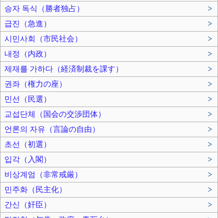
승자 독식（勝者独占）
>
급진（急進）
>
시민사회（市民社会）
>
내정（内政）
>
제재를 가하다（経済制裁を課す）
>
권좌（権力の座）
>
민선（民選）
>
교섭단체（国会の交渉団体）
>
언론의 자유（言論の自由）
>
초선（初選）
>
입각（入閣）
>
비상계엄（非常戒厳）
>
민주화（民主化）
>
간신（奸臣）
>