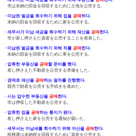
市は未納の罰金を回収するために土地を公売する。
・
미납된 벌금을 회수하기 위해 집을
공매
하다.
未納の罰金を回収するために家を公売する。
・
세무서가 미납 세금을 회수하기 위해 재산을
공매
한다.
市が差し押さえた資産を公売することを発表した。
・
미납된 벌금을 회수하기 위해 차를
공매
한다.
未納の罰金を回収するために車を公売する。
・
압류한 부동산을
공매
할 준비를 했다.
差し押さえた不動産を公売する準備をした。
・
경매로 재산을
공매
하는 절차를 진행했다.
競売で財産を公売する手続きを進めた。
・
시는 압수한 부동산을
공매
한다.
市は押収した不動産を公売する。
・
압류한 집을
공매
하는 통지가 왔다.
差し押さえた家を公売する通知が届いた。
・
세무서는 미납세를 회수하기 위해 자산을
공매
한다.
税務署は未納税を回収するために資産を公売する。