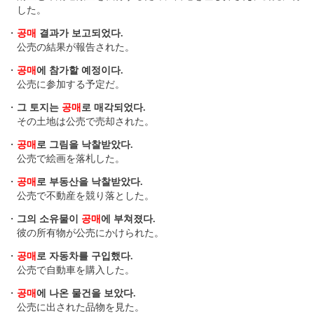
した。
・
공매
결과가 보고되었다.
公売の結果が報告された。
・
공매
에 참가할 예정이다.
公売に参加する予定だ。
・
그 토지는
공매
로 매각되었다.
その土地は公売で売却された。
・
공매
로 그림을 낙찰받았다.
公売で絵画を落札した。
・
공매
로 부동산을 낙찰받았다.
公売で不動産を競り落とした。
・
그의 소유물이
공매
에 부쳐졌다.
彼の所有物が公売にかけられた。
・
공매
로 자동차를 구입했다.
公売で自動車を購入した。
・
공매
에 나온 물건을 보았다.
公売に出された品物を見た。