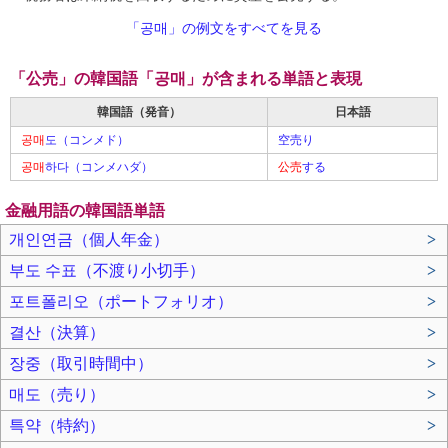
「공매」の例文をすべてを見る
「公売」の韓国語「공매」が含まれる単語と表現
韓国語（発音）
日本語
공매
도（コンメド）
空売り
공매
하다（コンメハダ）
公売
する
金融用語の韓国語単語
개인연금（個人年金）
>
부도 수표（不渡り小切手）
>
포트폴리오（ポートフォリオ）
>
결산（決算）
>
장중（取引時間中）
>
매도（売り）
>
특약（特約）
>