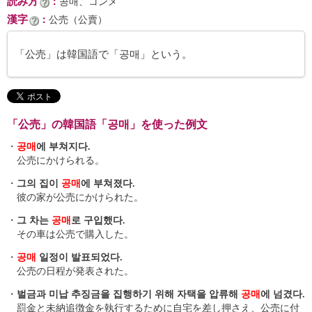
読み方
：
공매、コンメ
漢字
：
公売（公賣）
「公売」は韓国語で「공매」という。
「公売」の韓国語「공매」を使った例文
・
공매
에 부쳐지다.
公売にかけられる。
・
그의 집이
공매
에 부쳐졌다.
彼の家が公売にかけられた。
・
그 차는
공매
로 구입했다.
その車は公売で購入した。
・
공매
일정이 발표되었다.
公売の日程が発表された。
・
벌금과 미납 추징금을 집행하기 위해 자택을 압류해
공매
에 넘겼다.
罰金と未納追徴金を執行するために自宅を差し押さえ、公売に付