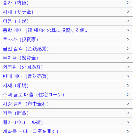
종가（終値）
>
사채（サラ金）
>
어음（手形）
>
동학 개미（韓国国内の株に投資する個..
>
투자가（投資家）
>
금전 감각（金銭感覚）
>
투자금（投資金）
>
외국환（外国為替）
>
반대 매매（反対売買）
>
시세（相場）
>
주택 담보 대출（住宅ローン）
>
시중 금리（市中金利）
>
저축（貯蓄）
>
월가（ウォール街）
>
계좌를 트다（口座を開く）
>