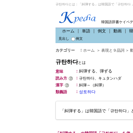
규탄하다とは：「糾弾する」は韓国語で「규탄하다 
韓国語辞書ケイペ
ホーム
単語
例文
動画
見出し
例文
：
カテゴリー
ホーム
＞
表現と９品詞
＞
규탄하다
とは
：
糾弾する、弾ずる
意味
：
読み方
규탄하다、キュタンハダ
：
漢字
糾弾～（糾彈）
：
類義語
성토하다
「糾弾する」は韓国語で「규탄하다」