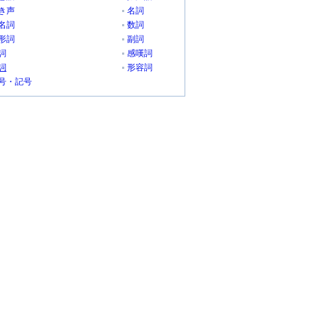
き声
名詞
名詞
数詞
形詞
副詞
詞
感嘆詞
詞
形容詞
号・記号