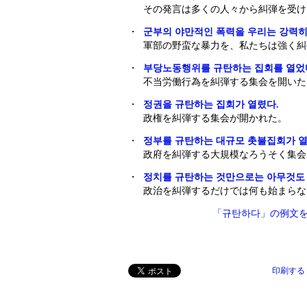
その発言は多くの人々から糾弾を受け
・
군부의 야만적인 폭력을 우리는 강력히
軍部の野蛮な暴力を、私たちは強く糾
・
부당노동행위를 규탄하는 집회를 열었
不当労働行為を糾弾する集会を開いた
・
정권을 규탄하는 집회가 열렸다.
政権を糾弾する集会が開かれた。
・
정부를 규탄하는 대규모 촛불집회가 열
政府を糾弾する大規模なろうそく集会
・
정치를 규탄하는 것만으로는 아무것도 
政治を糾弾するだけでは何も始まらな
「규탄하다」の例文
印刷する