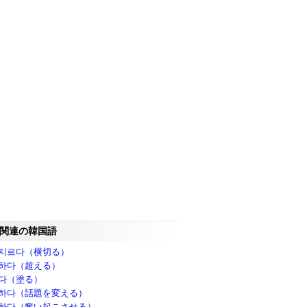
関連の韓国語
지르다（横切る）
하다（超える）
다（塗る）
하다（話題を変える）
하다（奮い起こさせる）