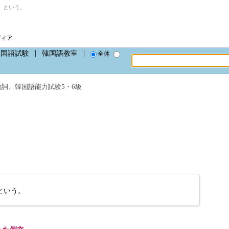
」という。
ディア
韓国語試験
韓国語教室
全体
動詞
、
韓国語能力試験5・6級
という。