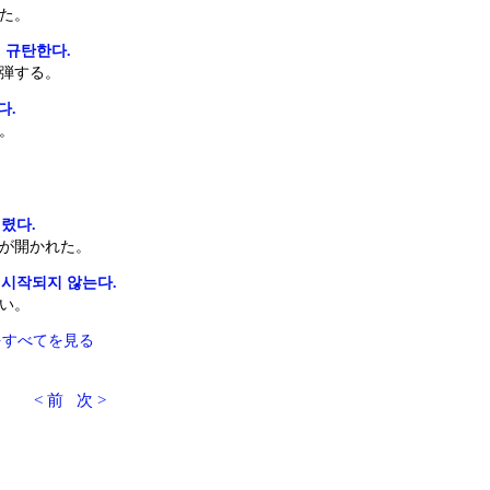
た。
 규탄한다.
弾する。
다.
。
렸다.
が開かれた。
시작되지 않는다.
い。
をすべてを見る
< 前
次 >