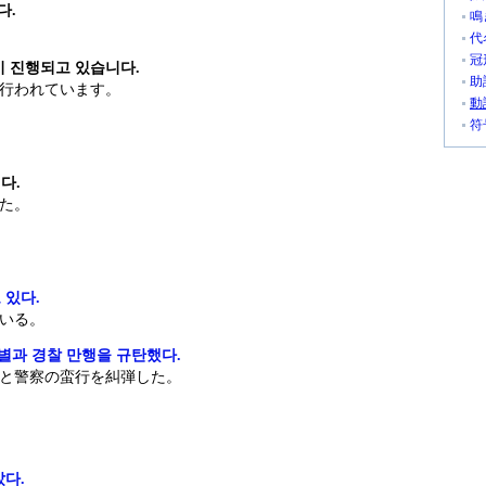
다.
鳴
代
冠
이 진행되고 있습니다.
助
行われています。
動
.
符
다.
た。
 있다.
いる。
과 경찰 만행을 규탄했다.
と警察の蛮行を糾弾した。
았다.