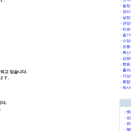
す。
들랑
정리
살림
관망
반송
옮기
수양
유통
확신
감량
삥뜯
흘려
되고 있습니다.
각성
ます。
통합
퇴사
니다.
。
慣
会
四
擬