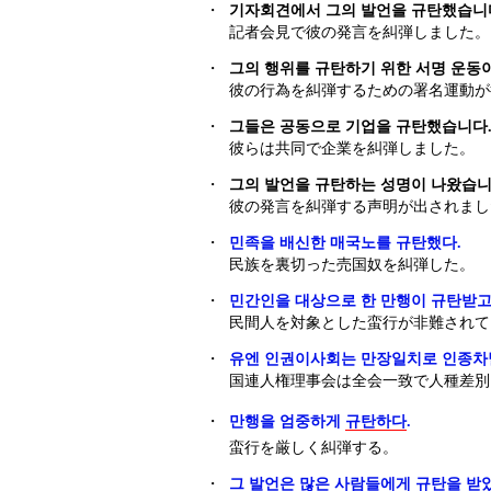
・
기자회견에서 그의 발언을 규탄했습니
記者会見で彼の発言を糾弾しました。
・
그의 행위를 규탄하기 위한 서명 운동
彼の行為を糾弾するための署名運動が
・
그들은 공동으로 기업을 규탄했습니다
彼らは共同で企業を糾弾しました。
・
그의 발언을 규탄하는 성명이 나왔습니
彼の発言を糾弾する声明が出されまし
・
민족을 배신한 매국노를 규탄했다.
民族を裏切った売国奴を糾弾した。
・
민간인을 대상으로 한 만행이 규탄받고
民間人を対象とした蛮行が非難されて
・
유엔 인권이사회는 만장일치로 인종차별
国連人権理事会は全会一致で人種差別
・
만행을 엄중하게
규탄하다
.
蛮行を厳しく糾弾する。
・
그 발언은 많은 사람들에게 규탄을 받