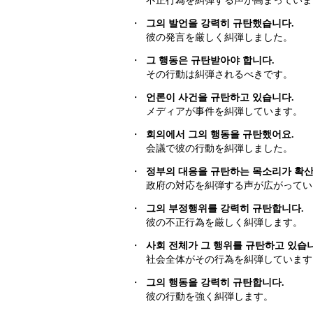
不正行為を糾弾する声が高まっていま
・
그의 발언을 강력히 규탄했습니다.
彼の発言を厳しく糾弾しました。
・
그 행동은 규탄받아야 합니다.
その行動は糾弾されるべきです。
・
언론이 사건을 규탄하고 있습니다.
メディアが事件を糾弾しています。
・
회의에서 그의 행동을 규탄했어요.
会議で彼の行動を糾弾しました。
・
정부의 대응을 규탄하는 목소리가 확산
政府の対応を糾弾する声が広がってい
・
그의 부정행위를 강력히 규탄합니다.
彼の不正行為を厳しく糾弾します。
・
사회 전체가 그 행위를 규탄하고 있습
社会全体がその行為を糾弾しています
・
그의 행동을 강력히 규탄합니다.
彼の行動を強く糾弾します。