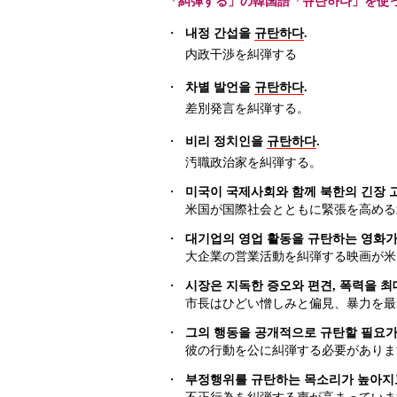
「糾弾する」の韓国語「규탄하다」を使
・
내정 간섭을
규탄하다
.
内政干渉を糾弾する
・
차별 발언을
규탄하다
.
差別発言を糾弾する。
・
비리 정치인을
규탄하다
.
汚職政治家を糾弾する。
・
미국이 국제사회와 함께 북한의 긴장 
米国が国際社会とともに緊張を高める
・
대기업의 영업 활동을 규탄하는 영화가
大企業の営業活動を糾弾する映画が米
・
시장은 지독한 증오와 편견, 폭력을 최
市長はひどい憎しみと偏見、暴力を最
・
그의 행동을 공개적으로 규탄할 필요가
彼の行動を公に糾弾する必要がありま
・
부정행위를 규탄하는 목소리가 높아지