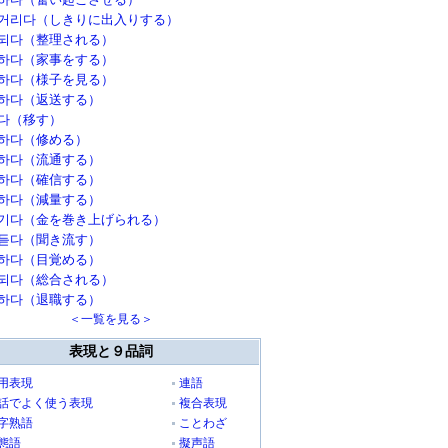
거리다（しきりに出入りする）
되다（整理される）
하다（家事をする）
하다（様子を見る）
하다（返送する）
다（移す）
하다（修める）
하다（流通する）
하다（確信する）
하다（減量する）
기다（金を巻き上げられる）
듣다（聞き流す）
하다（目覚める）
되다（総合される）
하다（退職する）
＜一覧を見る＞
表現と９品詞
用表現
連語
話でよく使う表現
複合表現
字熟語
ことわざ
態語
擬声語