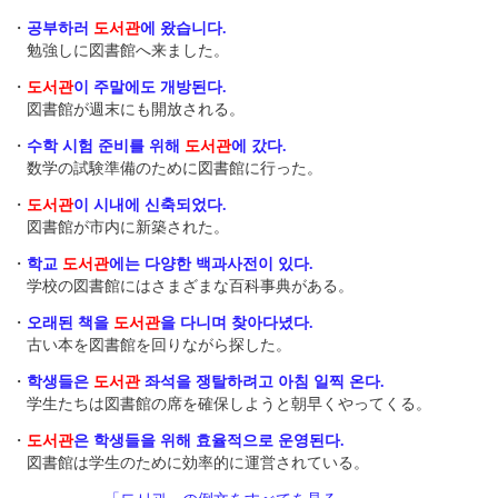
・
공부하러
도서관
에 왔습니다.
勉強しに図書館へ来ました。
・
도서관
이 주말에도 개방된다.
図書館が週末にも開放される。
・
수학 시험 준비를 위해
도서관
에 갔다.
数学の試験準備のために図書館に行った。
・
도서관
이 시내에 신축되었다.
図書館が市内に新築された。
・
학교
도서관
에는 다양한 백과사전이 있다.
学校の図書館にはさまざまな百科事典がある。
・
오래된 책을
도서관
을 다니며 찾아다녔다.
古い本を図書館を回りながら探した。
・
학생들은
도서관
좌석을 쟁탈하려고 아침 일찍 온다.
学生たちは図書館の席を確保しようと朝早くやってくる。
・
도서관
은 학생들을 위해 효율적으로 운영된다.
図書館は学生のために効率的に運営されている。