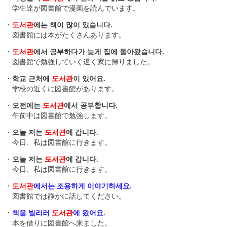
学生達が図書館で漫画を読んでいます。
・
도서관
에는 책이 많이 있습니다.
図書館には本がたくさんあります。
・
도서관
에서 공부하다가 늦게 집에 돌아왔습니다.
図書館で勉強していく遅く家に帰りました。
・
학교 근처에
도서관
이 있어요.
学校の近くに図書館があります。
・
오전에는
도서관
에서 공부합니다.
午前中は図書館で勉強します。
・
오늘 저는
도서관
에 갑니다.
今日、私は図書館に行きます。
・
오늘 저는
도서관
에 갑니다.
今日、私は図書館に行きます。
・
도서관
에서는 조용하게 이야기하세요.
図書館では静かに話してください。
・
책을 빌리러
도서관
에 왔어요.
本を借りに図書館へ来ました。