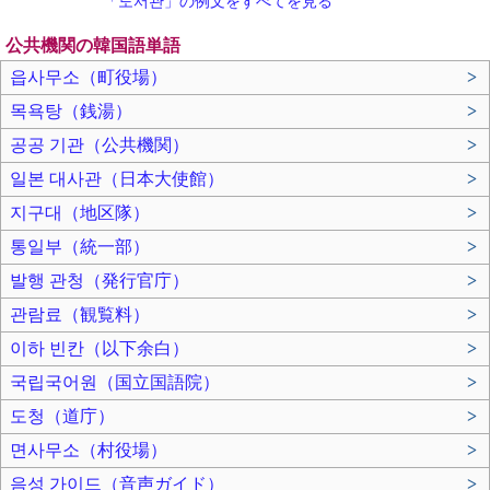
「도서관」の例文をすべてを見る
公共機関の韓国語単語
읍사무소（町役場）
>
목욕탕（銭湯）
>
공공 기관（公共機関）
>
일본 대사관（日本大使館）
>
지구대（地区隊）
>
통일부（統一部）
>
발행 관청（発行官庁）
>
관람료（観覧料）
>
이하 빈칸（以下余白）
>
국립국어원（国立国語院）
>
도청（道庁）
>
면사무소（村役場）
>
음성 가이드（音声ガイド）
>