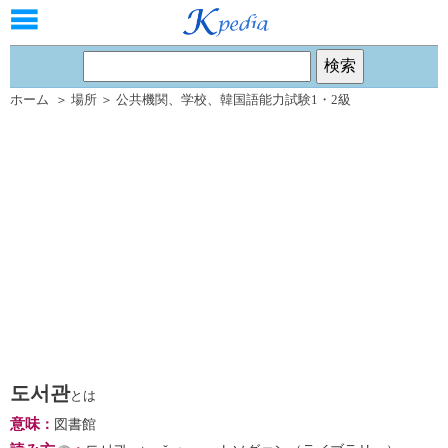
ホーム
＞
場所
＞
公共機関
、
学校
、
韓国語能力試験1・2級
도서관
とは
意味
：
図書館