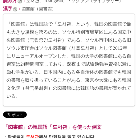
読み方
：
도서관、to-sŏ-gwan、トソグァン（ライブラリー）
漢字
：
図書館（圖書館）
「図書館」は韓国語で「도서관」という。韓国の図書館で最
も大きな規模を誇るのは、ソウル特別市瑞草区にある国立中
央図書館（국립중앙도서관）である。ソウル市中区にある旧
ソウル市庁舎はソウル図書館（서울도서관）として2012年
にリニューアルオープンした。韓国の大学の図書館にある自
習室は24時間開室しており、深夜まで試験勉強や資格試験に
励む学生がいる。日本国内にある各自治体の図書館でも韓国
の書籍を取り扱っていることがある。東京や大阪にある韓国
文化院（한국문화원）の図書館には韓国語の書籍が置かれて
いる。
「図書館」の韓国語「도서관」を使った例文
・
학생들이
도서관
에서 만화책을 읽고 있습니다.