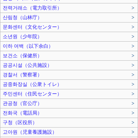
전력거래소（電力取引所）
>
산림청（山林庁）
>
문화센터（文化センター）
>
소년원（少年院）
>
이하 여백（以下余白）
>
보건소（保健所）
>
공공시설（公共施設）
>
경찰서（警察署）
>
공중화장실（公衆トイレ）
>
주민센터（住民センター）
>
관공청（官公庁）
>
전화국（電話局）
>
구청（区役所）
>
고아원（児童養護施設）
>