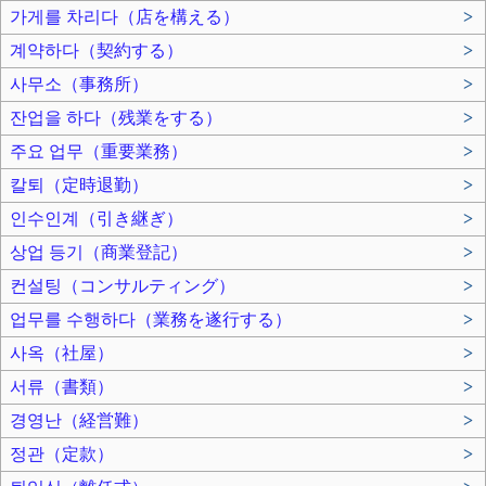
가게를 차리다（店を構える）
>
계약하다（契約する）
>
사무소（事務所）
>
잔업을 하다（残業をする）
>
주요 업무（重要業務）
>
칼퇴（定時退勤）
>
인수인계（引き継ぎ）
>
상업 등기（商業登記）
>
컨설팅（コンサルティング）
>
업무를 수행하다（業務を遂行する）
>
사옥（社屋）
>
서류（書類）
>
경영난（経営難）
>
정관（定款）
>