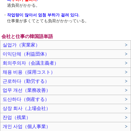
過負荷がかかる。
・
작업량이 많아서 엄첨 부하가 걸려 있다.
仕事量が多くてとても負荷がかかっている。
会社と仕事の韓国語単語
실업가（実業家）
>
이익단체（利益団体）
>
회의주의자（会議主義者）
>
채용 비용（採用コスト）
>
근로하다（勤労する）
>
업무 개선（業務改善）
>
도산하다（倒産する）
>
상장 회사（上場会社）
>
잔업（残業）
>
개인 사업（個人事業）
>