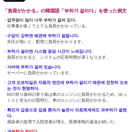
「負荷がかかる」の韓国語「부하가 걸리다」を使った例文
・
업무량이 많아 너무 부하가 걸려 있다.
仕事量が多くてとても負荷がかかっている。
・
수압이 강하면 배관에 부하가 걸립니다.
水圧が強いと、配管に負荷がかかります。
・
부하가 걸리면 시스템 응답 시간이 느려집니다.
負荷がかかると、システムの応答時間が遅くなります。
・
서버에 부하가 걸려 있습니다.
サーバーに負荷がかかっています。
・
고개 오르막길은 자동차 엔진에 부하가 걸리기 때문에 천천히 오르
는 것이 현명하다.
峠の登り坂峠の登り坂は車のエンジンに負荷がかかるため、ゆっ
くりと登るのが賢明だ。車のエンジンに負荷がかかる。
・
확진자 급증으로 입원 환자가 늘면서 의료체계에도 과부하가 걸렸
다.
感染者の急増で入院患者が増え、医療体制の逼迫が続いた。
・
과
부하가 걸리다
.