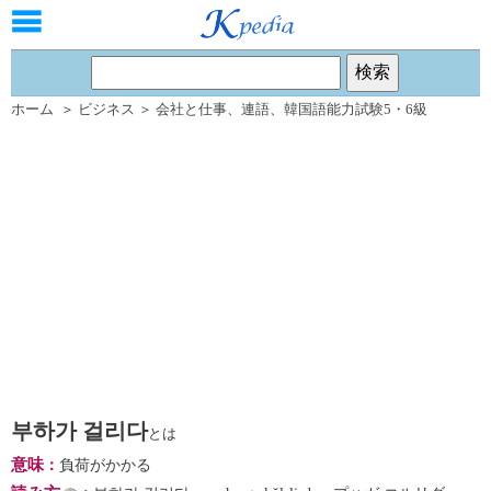
ホーム
＞
ビジネス
＞
会社と仕事
、
連語
、
韓国語能力試験5・6級
부하가 걸리다
とは
意味
：
負荷がかかる