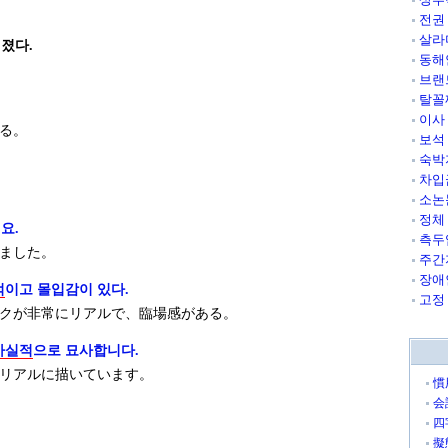
전권
살라
졌다.
동해
브랜
탈꼴
이사
る。
보석
숙박
차입
소논
정체
요.
측두
ました。
주간
장애
적
이고 몰입감이 있다.
고정
クが非常にリアルで、臨場感がある。
사실적
으로 묘사합니다.
リアルに描いています。
慣
会
四
擬