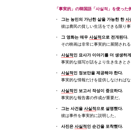
「事実的」の韓国語「사실적」を使った
・
그는 농민의 가난한 삶을 가능한 한
사
彼は農民の貧しい生活をできる限り事
・
그 영화는 매우
사실적
으로 전개된다.
その映画は非常に事実的に展開される
・
사실적
인 묘사가 이야기를 더 생생하게
事実的な描写が話をより生き生きとさ
・
사실적
인 정보만을 제공해야 한다.
事実的な情報だけを提供しなければな
・
사실적
인 보고서 작성이 중요하다.
事実的な報告書の作成が重要だ。
・
그는 사건을
사실적
으로 설명했다.
彼は事件を事実的に説明した。
・
사진은
사실적
인 순간을 포착했다.