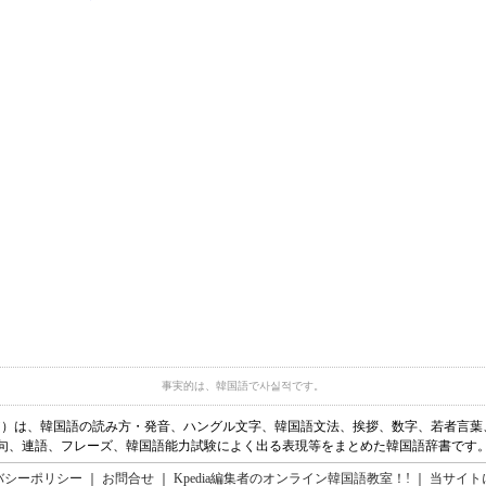
事実的は、韓国語で사실적です。
ディア）は、韓国語の読み方・発音、ハングル文字、韓国語文法、挨拶、数字、若者言
句、連語、フレーズ、韓国語能力試験によく出る表現等をまとめた韓国語辞書です
バシーポリシー
｜
お問合せ
｜
Kpedia編集者のオンライン韓国語教室！!
｜
当サイト