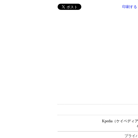
印刷する
Kpedia（ケイペ
プライ