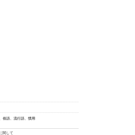
葉、俗語、流行語、慣用
。
に関して