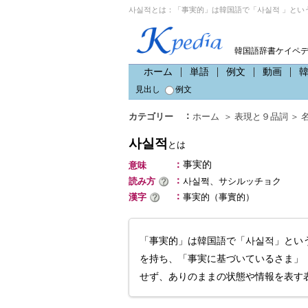
사실적とは：「事実的」は韓国語で「사실적 」とい
韓国語辞書ケイペ
ホーム
単語
例文
動画
見出し
例文
：
カテゴリー
ホーム
＞
表現と９品詞
＞
사실적
とは
：
事実的
意味
：
読み方
사실쩍、サシルッチョク
：
漢字
事実的（事實的）
「事実的」は韓国語で「사실적」とい
を持ち、「事実に基づいているさま」
せず、ありのままの状態や情報を表す