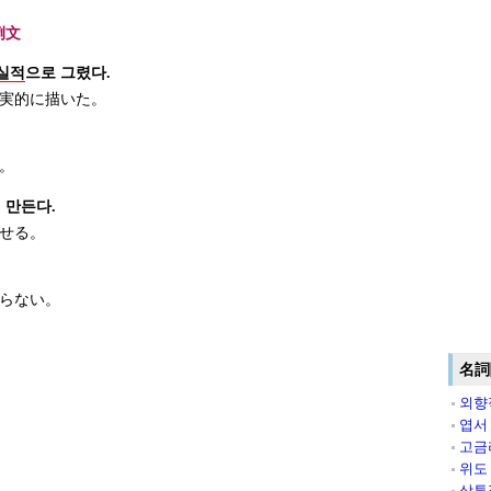
例文
실적
으로 그렸다.
実的に描いた。
。
 만든다.
せる。
らない。
名詞
외향
엽서
고금
위도
상투