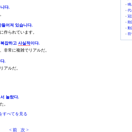
鳴
니다.
代
。
冠
助
만들어져 있습니다.
動
に作られています。
符
 복잡하고
사실적
이다.
、非常に複雑でリアルだ。
다.
リアルだ。
서 놀랐다.
た。
をすべてを見る
< 前
次 >