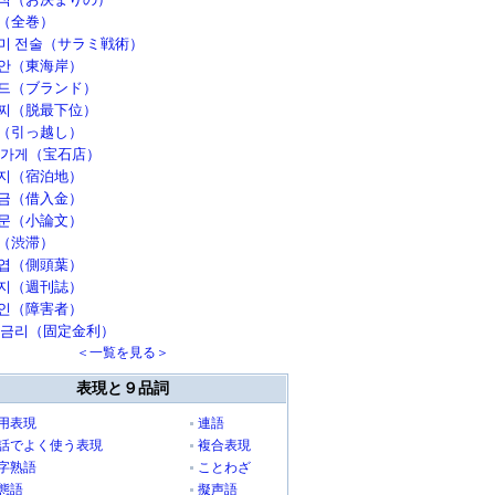
（全巻）
미 전술（サラミ戦術）
안（東海岸）
드（ブランド）
찌（脱最下位）
（引っ越し）
 가게（宝石店）
지（宿泊地）
금（借入金）
문（小論文）
（渋滞）
엽（側頭葉）
지（週刊誌）
인（障害者）
 금리（固定金利）
＜一覧を見る＞
表現と９品詞
用表現
連語
話でよく使う表現
複合表現
字熟語
ことわざ
態語
擬声語