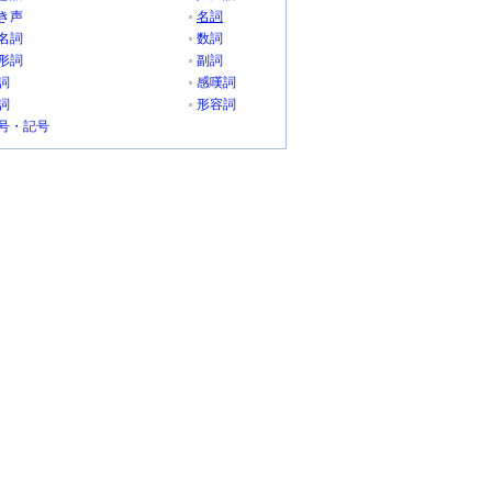
き声
名詞
名詞
数詞
形詞
副詞
詞
感嘆詞
詞
形容詞
号・記号