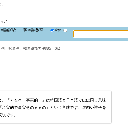
う。
ディア
韓国語試験
韓国語教室
全体
名詞
、
冠形詞
、
韓国語能力試験5・6級
う。「사실적（事実的）」は韓国語と日本語でほぼ同じ意味
「現実的で事実そのままの」という意味です。虚飾や誇張を
表現です。