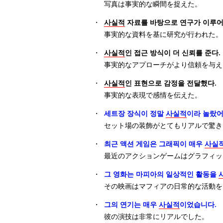
写真は事実的な瞬間を捉えた。
・
사실적
자료를 바탕으로 연구가 이루어
事実的な資料を基に研究が行われた。
・
사실적
인 접근 방식이 더 신뢰를 준다.
事実的なアプローチがより信頼を与え
・
사실적
인 표현으로 감정을 전달했다.
事実的な表現で感情を伝えた。
・
세트장 장식이 정말
사실적
이라 놀랐어
セット場の装飾がとてもリアルで驚き
・
최근 액션 게임은 그래픽이 매우
사실
最近のアクションゲームはグラフィッ
・
그 영화는 마피아의 일상적인 활동을
その映画はマフィアの日常的な活動を
・
그의 연기는 매우
사실적
이었습니다.
彼の演技は非常にリアルでした。