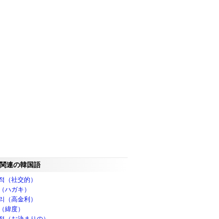
関連の韓国語
적（社交的）
（ハガキ）
리（高金利）
（緯度）
적（お決まりの）