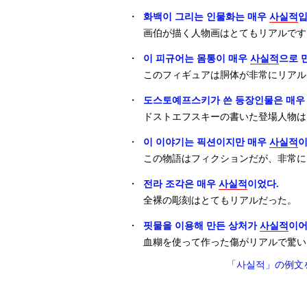
・
화백이 그리는 인물화는 매우
사실적
입
画伯が描く人物画はとてもリアルです
・
이 피규어는 몸통이 매우
사실적
으로 
このフィギュアは胴体が非常にリアル
・
도스토예프스키가 쓴 등장인물은 매우
ドストエフスキーの書いた登場人物は
・
이 이야기는 픽션이지만 매우
사실적
이
この物語はフィクションだが、非常に
・
전라 조각은 매우
사실적
이었다.
全裸の彫刻はとてもリアルだった。
・
핏물을 이용해 만든 상처가
사실적
이어
血糊を使って作った傷がリアルで驚い
「사실적」の例文