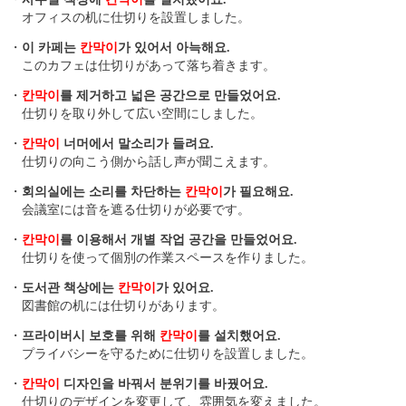
オフィスの机に仕切りを設置しました。
・
이 카페는
칸막이
가 있어서 아늑해요.
このカフェは仕切りがあって落ち着きます。
・
칸막이
를 제거하고 넓은 공간으로 만들었어요.
仕切りを取り外して広い空間にしました。
・
칸막이
너머에서 말소리가 들려요.
仕切りの向こう側から話し声が聞こえます。
・
회의실에는 소리를 차단하는
칸막이
가 필요해요.
会議室には音を遮る仕切りが必要です。
・
칸막이
를 이용해서 개별 작업 공간을 만들었어요.
仕切りを使って個別の作業スペースを作りました。
・
도서관 책상에는
칸막이
가 있어요.
図書館の机には仕切りがあります。
・
프라이버시 보호를 위해
칸막이
를 설치했어요.
プライバシーを守るために仕切りを設置しました。
・
칸막이
디자인을 바꿔서 분위기를 바꿨어요.
仕切りのデザインを変更して、雰囲気を変えました。