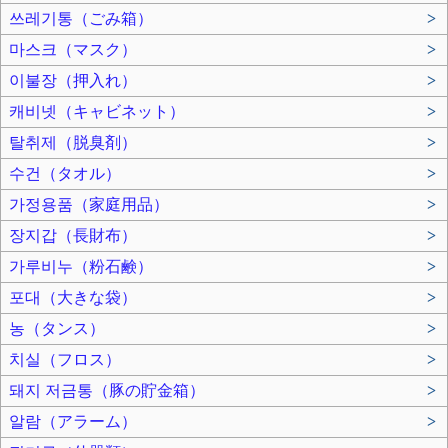
쓰레기통（ごみ箱）
>
마스크（マスク）
>
이불장（押入れ）
>
캐비넷（キャビネット）
>
탈취제（脱臭剤）
>
수건（タオル）
>
가정용품（家庭用品）
>
장지갑（長財布）
>
가루비누（粉石鹸）
>
포대（大きな袋）
>
농（タンス）
>
치실（フロス）
>
돼지 저금통（豚の貯金箱）
>
알람（アラーム）
>