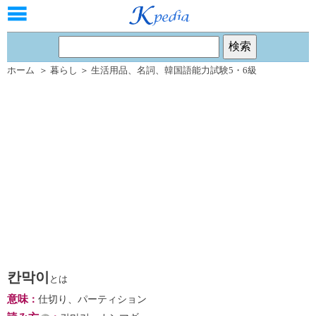
ホーム
＞
暮らし
＞
生活用品
、
名詞
、
韓国語能力試験5・6級
칸막이
とは
意味
：
仕切り、パーティション