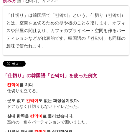
読み方
：
칸마기、カンマギ
「仕切り」は韓国語で「칸막이」という。仕切り（칸막이）
とは、空間を区切るための壁や板のことを指します。オフィ
スや部屋の間仕切り、カフェのプライベート空間を作るパー
ティションなどが代表的です。韓国語の「칸막이」も同様の
意味で使われます。
「仕切り」の韓国語「칸막이」を使った例文
・
칸막이
를 치다.
仕切りを立てる。
・
문도 없고
칸막이
도 없는 화장실이었다.
ドアもなく仕切りもないトイレだった。
・
실내 한쪽을
칸막이
로 둘러쌌습니다.
室内の一角をパーティションで囲いました。
・
사무실 책상에
칸막이
를 설치했어요.