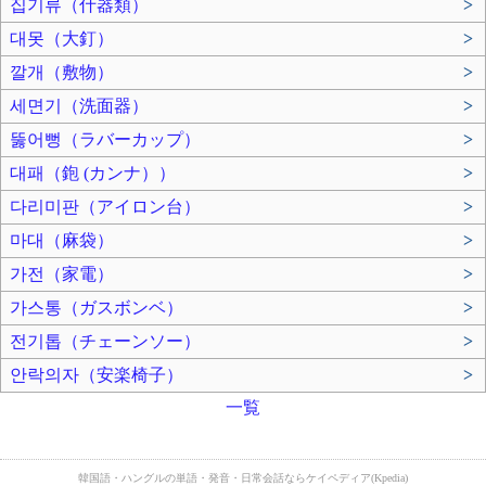
집기류（什器類）
>
대못（大釘）
>
깔개（敷物）
>
세면기（洗面器）
>
뚫어뻥（ラバーカップ）
>
대패（鉋 (カンナ））
>
다리미판（アイロン台）
>
마대（麻袋）
>
가전（家電）
>
가스통（ガスボンベ）
>
전기톱（チェーンソー）
>
안락의자（安楽椅子）
>
一覧
韓国語・ハングルの単語・発音・日常会話ならケイペディア(Kpedia)