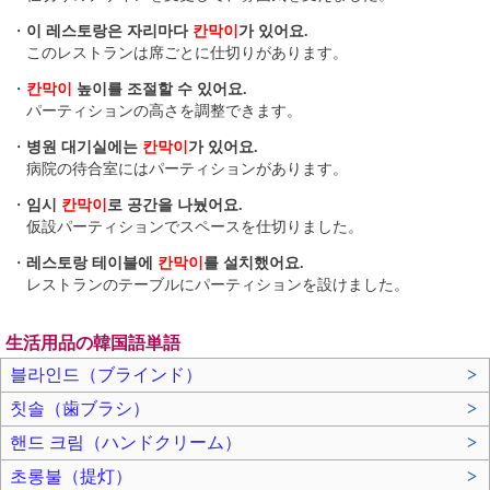
・
이 레스토랑은 자리마다
칸막이
가 있어요.
このレストランは席ごとに仕切りがあります。
・
칸막이
높이를 조절할 수 있어요.
パーティションの高さを調整できます。
・
병원 대기실에는
칸막이
가 있어요.
病院の待合室にはパーティションがあります。
・
임시
칸막이
로 공간을 나눴어요.
仮設パーティションでスペースを仕切りました。
・
레스토랑 테이블에
칸막이
를 설치했어요.
レストランのテーブルにパーティションを設けました。
生活用品の韓国語単語
블라인드（ブラインド）
>
칫솔（歯ブラシ）
>
핸드 크림（ハンドクリーム）
>
초롱불（提灯）
>