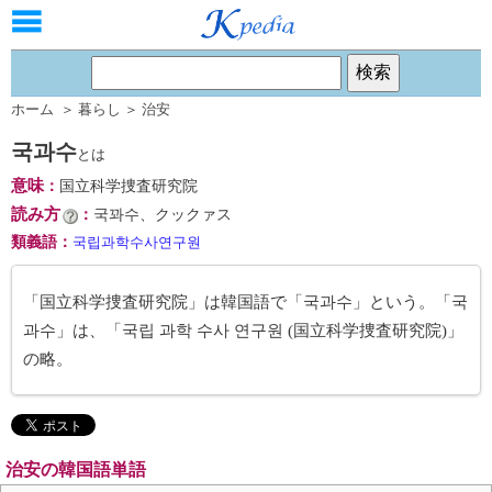
ホーム
＞
暮らし
＞
治安
국과수
とは
意味
：
国立科学捜査研究院
読み方
：
국꽈수、クックァス
類義語
：
국립과학수사연구원
「国立科学捜査研究院」は韓国語で「국과수」という。「국
과수」は、「국립 과학 수사 연구원 (国立科学捜査研究院)」
の略。
治安の韓国語単語