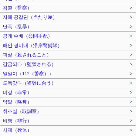
감찰（監察）
>
자해 공갈단（当たり屋）
>
난폭（乱暴）
>
공개 수배（公開手配）
>
해안 경비대（沿岸警備隊）
>
피살（殺されること）
>
감금되다（監禁される）
>
일일이（112（警察））
>
도둑맞다（盗難に合う）
>
비상（非常）
>
약탈（略奪）
>
취조실（取調室）
>
비행（非行）
>
시체（死体）
>