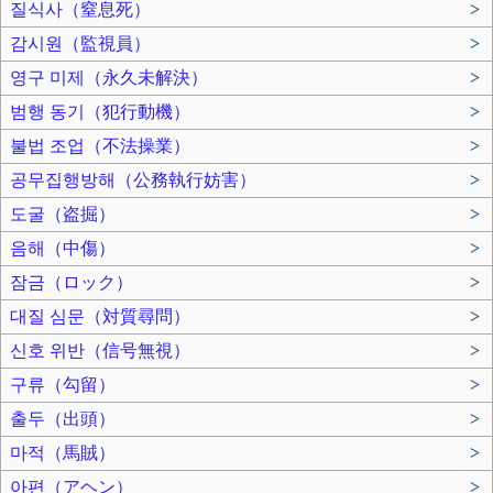
질식사（窒息死）
>
감시원（監視員）
>
영구 미제（永久未解決）
>
범행 동기（犯行動機）
>
불법 조업（不法操業）
>
공무집행방해（公務執行妨害）
>
도굴（盗掘）
>
음해（中傷）
>
잠금（ロック）
>
대질 심문（対質尋問）
>
신호 위반（信号無視）
>
구류（勾留）
>
출두（出頭）
>
마적（馬賊）
>
아편（アヘン）
>