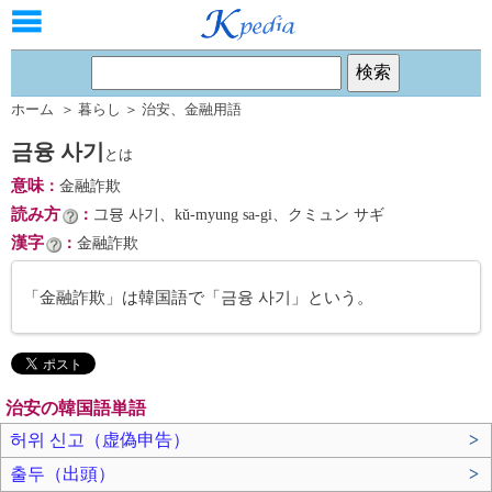
ホーム
＞
暮らし
＞
治安
、
金融用語
금융 사기
とは
意味
：
金融詐欺
読み方
：
그뮹 사기、kŭ-myung sa-gi、クミュン サギ
漢字
：
金融詐欺
「金融詐欺」は韓国語で「금융 사기」という。
治安の韓国語単語
허위 신고（虚偽申告）
>
출두（出頭）
>