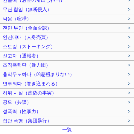
인출책（お金の引出し担当）
>
무단 침입（無断侵入）
>
싸움（喧嘩）
>
전면 부인（全面否認）
>
인신매매（人身売買）
>
스토킹（ストーキング）
>
신고자（通報者）
>
조직폭력단（暴力団）
>
흉악무도하다（凶悪極まりない）
>
연루되다（巻き込まれる）
>
허위 사실（虚偽の事実）
>
공모（共謀）
>
성폭력（性暴力）
>
집단 폭행（集団暴行）
>
一覧