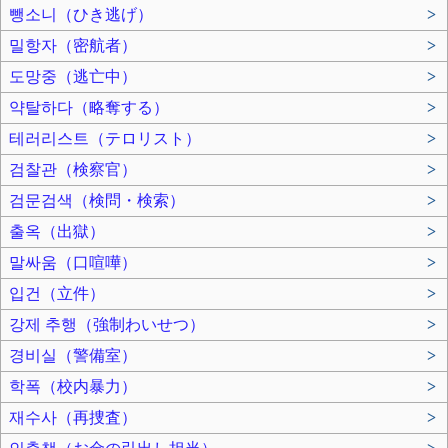
뺑소니（ひき逃げ）
>
밀항자（密航者）
>
도망중（逃亡中）
>
약탈하다（略奪する）
>
테러리스트（テロリスト）
>
검찰관（検察官）
>
검문검색（検問・検索）
>
출옥（出獄）
>
말싸움（口喧嘩）
>
입건（立件）
>
강제 추행（強制わいせつ）
>
경비실（警備室）
>
학폭（校内暴力）
>
재수사（再捜査）
>