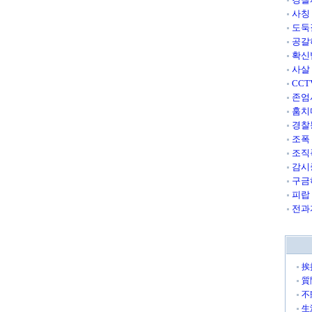
사칭
도둑
공갈
확신
사살
CC
존엄
훔치
경찰
조폭
조직
감시
구금
피랍
전과
挨
質
不
生