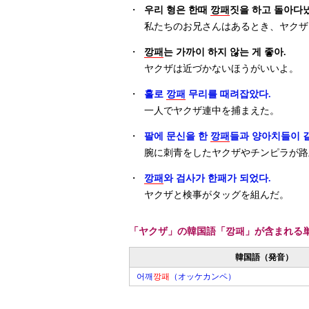
・
우리 형은 한때
깡패
짓을 하고 돌아다녔
私たちのお兄さんはあるとき、ヤクザ
・
깡패
는 가까이 하지 않는 게 좋아.
ヤクザは近づかないほうがいいよ。
・
홀로
깡패
무리를 때려잡았다.
一人でヤクザ連中を捕まえた。
・
팔에 문신을 한
깡패
들과 양아치들이 
腕に刺青をしたヤクザやチンピラが路
・
깡패
와 검사가 한패가 되었다.
ヤクザと検事がタッグを組んだ。
「ヤクザ」の韓国語「깡패」が含まれる
韓国語（発音）
어깨
깡패
（オッケカンペ）