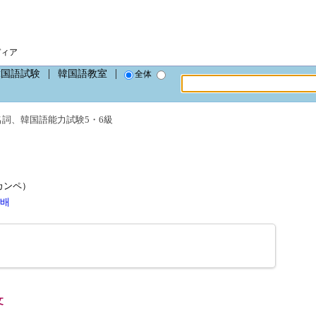
ディア
韓国語試験
韓国語教室
全体
名詞
、
韓国語能力試験5・6級
ッカンペ）
배
。
文