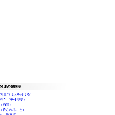
関連の韓国語
 지르다（火を付ける）
 현장（事件現場）
（拘置）
（殺されること）
서（警察署）