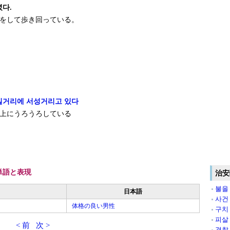
다.
をして歩き回っている。
길거리에 서성거리고 있다
上にうろうろしている
単語と表現
治安
불을
日本語
사건
体格の良い男性
구치
피살
< 前
次 >
경찰