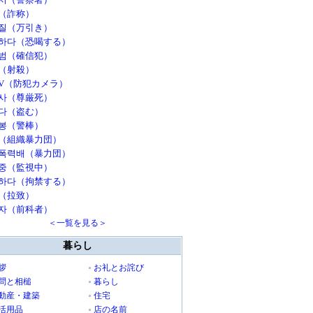
（詐称）
질（万引き）
하다（恐喝する）
범（確信犯）
（射殺）
TV（防犯カメラ）
사（尊厳死）
다（盗む）
봉（警棒）
（組織暴力団）
폭력배（暴力団）
중（監視中）
하다（拘禁する）
（拉致）
자（前科者）
＜一覧を見る＞
暮らし
拶
お礼とお詫び
問と相槌
暮らし
動産・建築
住宅
活用品
店の名前