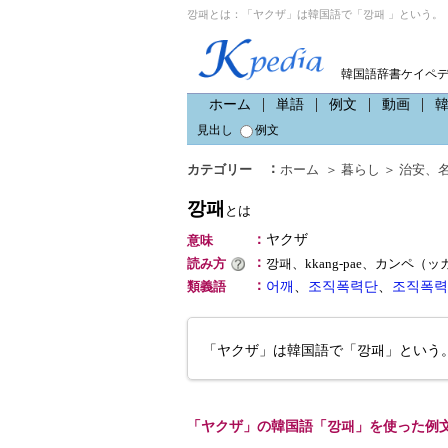
깡패とは：「ヤクザ」は韓国語で「깡패 」という。
韓国語辞書ケイペ
ホーム
単語
例文
動画
見出し
例文
：
カテゴリー
ホーム
＞
暮らし
＞
治安
、
깡패
とは
：
ヤクザ
意味
：
読み方
깡패、kkang-pae、カンペ（
：
類義語
어깨
、
조직폭력단
、
조직폭력
「ヤクザ」は韓国語で「깡패」という
「ヤクザ」の韓国語「깡패」を使った例