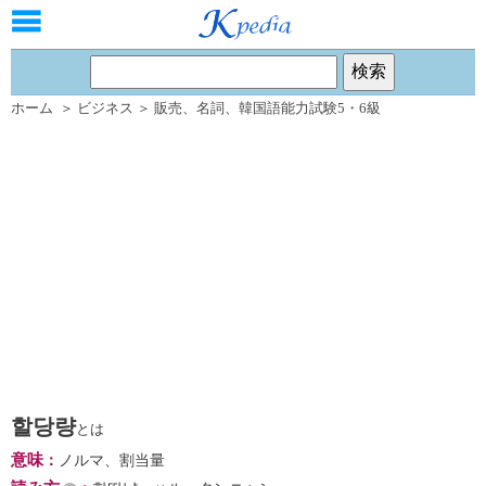
ホーム
＞
ビジネス
＞
販売
、
名詞
、
韓国語能力試験5・6級
할당량
とは
意味
：
ノルマ、割当量