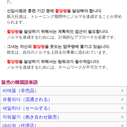
た。
・
신입사원은 훈련 기간 중에
할당량
을 달성해야 합니다.
新入社員は、トレーニング期間中にノルマを達成することが求め
られます。
・
할당량
을 달성하기 위해서는 계획적인 접근이 필요합니다.
ノルマを達成するためには、計画的なアプローチが必要です。
・
그녀는 자신의
할당량
을 웃도는 업무량에 쫓기고 있습니다.
彼女は、自分のノルマを上回る仕事量に追われています。
・
할당량
을 달성하기 위해서는 팀워크가 필수적입니다.
ノルマを達成するためには、チームワークが不可欠です。
販売の韓国語単語
비매품（非売品）
>
유통되다（流通される）
>
세일하다（セールする）
>
끼워팔기（抱き合わせ販売）
>
대리점（代理店）
>