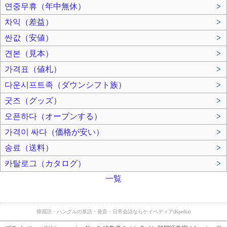
연중무휴（年中無休）
>
차익（差益）
>
싼값（安値）
>
견본（見本）
>
가격표（値札）
>
다운시프트족（ダウンシフト族）
>
굿즈（グッズ）
>
오픈하다（オープンする）
>
가격이 싸다（価格が安い）
>
송료（送料）
>
카탈로그（カタログ）
>
一覧
韓国語・ハングルの単語・発音・日常会話ならケイペディア(Kpedia)