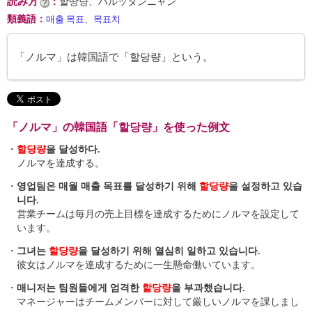
読み方
：
할땅냥、ハルッタンニャン
類義語
：
매출 목표
、
목표치
「ノルマ」は韓国語で「할당량」という。
「ノルマ」の韓国語「할당량」を使った例文
・
할당량
을 달성하다.
ノルマを達成する。
・
영업팀은 매월 매출 목표를 달성하기 위해
할당량
을 설정하고 있습
니다.
営業チームは毎月の売上目標を達成するためにノルマを設定して
います。
・
그녀는
할당량
을 달성하기 위해 열심히 일하고 있습니다.
彼女はノルマを達成するために一生懸命働いています。
・
매니저는 팀원들에게 엄격한
할당량
을 부과했습니다.
マネージャーはチームメンバーに対して厳しいノルマを課しまし