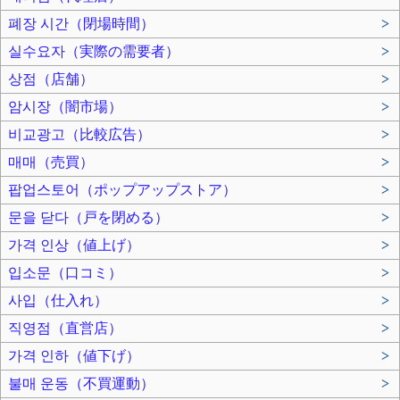
폐장 시간（閉場時間）
>
실수요자（実際の需要者）
>
상점（店舗）
>
암시장（闇市場）
>
비교광고（比較広告）
>
매매（売買）
>
팝업스토어（ポップアップストア）
>
문을 닫다（戸を閉める）
>
가격 인상（値上げ）
>
입소문（口コミ）
>
사입（仕入れ）
>
직영점（直営店）
>
가격 인하（値下げ）
>
불매 운동（不買運動）
>