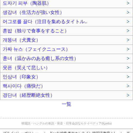
도자기 피부（陶器肌）
>
생강녀（生活力が強い女性）
>
어그로를 끌다（注目を集めるタイトル..
>
혼밥（独りで食事をすること）
>
개똥녀（犬糞女）
>
가짜 뉴스（フェイクニュース）
>
훈녀（温かみのある癒し系の女性）
>
웃픈（笑えて悲しい）
>
인상녀（印象女）
>
핵사이다（痛快だ）
>
경단녀（経歴断絶女性）
>
一覧
韓国語・ハングルの単語・発音・日常会話ならケイペディア(Kpedia)