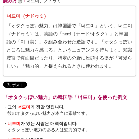
読み方
：
너드미、ノドゥミ
너드미（ナドゥミ）
「オタクっぽい魅力」は韓国語で「너드미」という。너드미
（ナドゥミ）は、英語の「nerd（ナード/オタク）」と韓国
語の「미（美）」を組み合わせた造語です。「オタクっぽい
ところに魅力を感じる」というニュアンスを持ちます。知識
豊富で真面目だったり、特定の分野に没頭する姿が「可愛ら
しい」「魅力的」と捉えられるときに使われます。
「オタクっぽい魅力」の韓国語「너드미」を使った例文
・
그의
너드미
가 정말 멋집니다.
彼のオタクっぽい魅力が本当に素敵です。
・
너드미
가 있는 사람은 매력적입니다.
オタクっぽい魅力のある人は魅力的です。