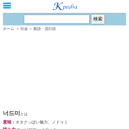
ホーム
＞
社会
＞
新語・流行語
너드미
とは
意味
：
オタクっぽい魅力、ノドゥミ