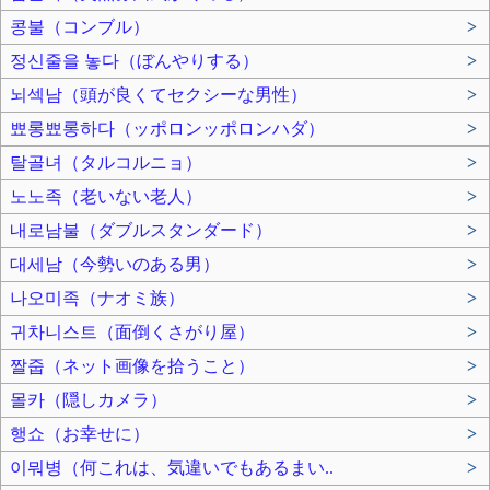
콩불（コンブル）
>
정신줄을 놓다（ぼんやりする）
>
뇌섹남（頭が良くてセクシーな男性）
>
뾰롱뾰롱하다（ッポロンッポロンハダ）
>
탈골녀（タルコルニョ）
>
노노족（老いない老人）
>
내로남불（ダブルスタンダード）
>
대세남（今勢いのある男）
>
나오미족（ナオミ族）
>
귀차니스트（面倒くさがり屋）
>
짤줍（ネット画像を拾うこと）
>
몰카（隠しカメラ）
>
행쇼（お幸せに）
>
이뭐병（何これは、気違いでもあるまい..
>