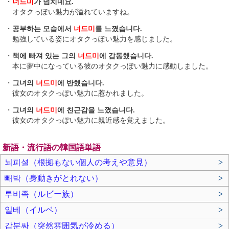
・
너드미
가 넘치네요.
オタクっぽい魅力が溢れていますね。
・
공부하는 모습에서
너드미
를 느꼈습니다.
勉強している姿にオタクっぽい魅力を感じました。
・
책에 빠져 있는 그의
너드미
에 감동했습니다.
本に夢中になっている彼のオタクっぽい魅力に感動しました。
・
그녀의
너드미
에 반했습니다.
彼女のオタクっぽい魅力に惹かれました。
・
그녀의
너드미
에 친근감을 느꼈습니다.
彼女のオタクっぽい魅力に親近感を覚えました。
新語・流行語の韓国語単語
뇌피셜（根拠もない個人の考えや意見）
>
빼박（身動きがとれない）
>
루비족（ルビー族）
>
일베（イルベ）
>
갑분싸（突然雰囲気が冷める）
>