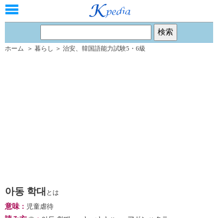
ホーム
＞
暮らし
＞
治安
、
韓国語能力試験5・6級
아동 학대
とは
意味
：
児童虐待