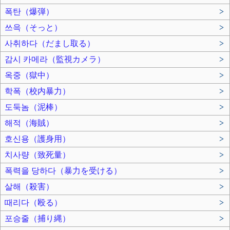
폭탄（爆弾）
>
쓰윽（そっと）
>
사취하다（だまし取る）
>
감시 카메라（監視カメラ）
>
옥중（獄中）
>
학폭（校内暴力）
>
도둑놈（泥棒）
>
해적（海賊）
>
호신용（護身用）
>
치사량（致死量）
>
폭력을 당하다（暴力を受ける）
>
살해（殺害）
>
때리다（殴る）
>
포승줄（捕り縄）
>