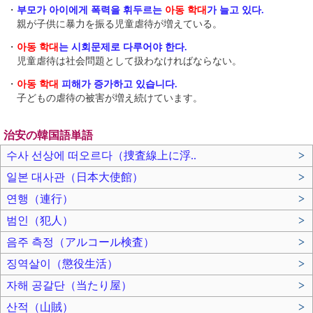
・
부모가 아이에게 폭력을 휘두르는
아동 학대
가 늘고 있다.
親が子供に暴力を振る児童虐待が増えている。
・
아동 학대
는 시회문제로 다루어야 한다.
児童虐待は社会問題として扱わなければならない。
・
아동 학대
피해가 증가하고 있습니다.
子どもの虐待の被害が増え続けています。
治安の韓国語単語
수사 선상에 떠오르다（捜査線上に浮..
>
일본 대사관（日本大使館）
>
연행（連行）
>
범인（犯人）
>
음주 측정（アルコール検査）
>
징역살이（懲役生活）
>
자해 공갈단（当たり屋）
>
산적（山賊）
>