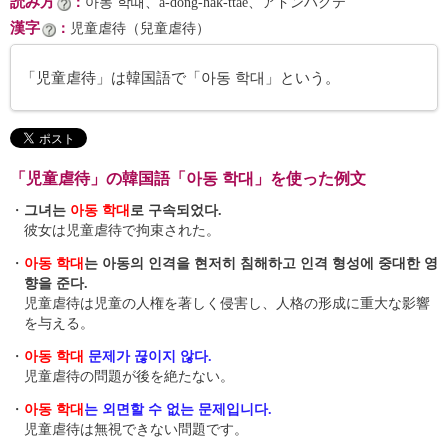
読み方
：
아동 학때、a-dong-hak-ttae、アドンハクテ
漢字
：
児童虐待（兒童虐待）
「児童虐待」は韓国語で「아동 학대」という。
「児童虐待」の韓国語「아동 학대」を使った例文
・
그녀는
아동 학대
로 구속되었다.
彼女は児童虐待で拘束された。
・
아동 학대
는 아동의 인격을 현저히 침해하고 인격 형성에 중대한 영
향을 준다.
児童虐待は児童の人権を著しく侵害し、人格の形成に重大な影響
を与える。
・
아동 학대
문제가 끊이지 않다.
児童虐待の問題が後を絶たない。
・
아동 학대
는 외면할 수 없는 문제입니다.
児童虐待は無視できない問題です。