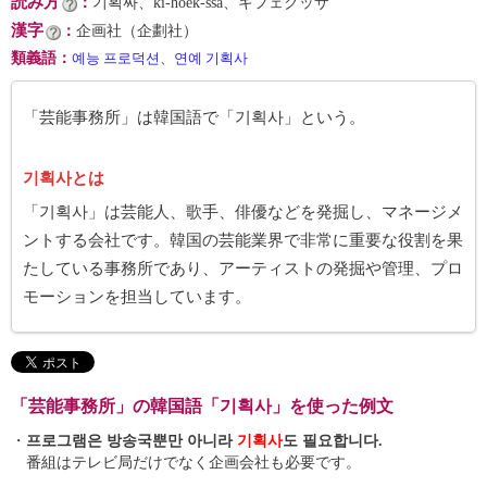
読み方
：
기획싸、ki-hoek-ssa、キフェクッサ
漢字
：
企画社（企劃社）
類義語
：
예능 프로덕션
、
연예 기획사
「芸能事務所」は韓国語で「기획사」という。
기획사とは
「기획사」は芸能人、歌手、俳優などを発掘し、マネージメ
ントする会社です。韓国の芸能業界で非常に重要な役割を果
たしている事務所であり、アーティストの発掘や管理、プロ
モーションを担当しています。
「芸能事務所」の韓国語「기획사」を使った例文
・
프로그램은 방송국뿐만 아니라
기획사
도 필요합니다.
番組はテレビ局だけでなく企画会社も必要です。