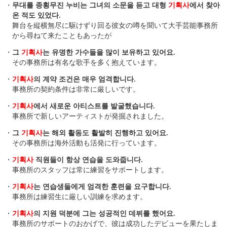
・
무대를 종횡무진 누비는 그녀의 소문을 듣고 대형
기획사
에서 찾아
온 적도 있었다.
舞台を縦横無尽に駆けずり回る彼女の噂を聞いて大手芸能事務所
から尋ねて来たこともあったが
・
그
기획사
는 유명한 가수들을 많이 보유하고 있어요.
その事務所は有名な歌手を多く抱えています。
・
기획사
의 계약 조건은 매우 엄격합니다.
事務所の契約条件は非常に厳しいです。
・
기획사
에서 새로운 아티스트를 발굴했습니다.
事務所で新しいアーティストが発掘されました。
・
그
기획사
는 해외 활동도 활발히 진행하고 있어요.
その事務所は海外活動も活発に行っています。
・
기획사
직원들이 항상 연습을 도와줍니다.
事務所のスタッフは常に練習をサポートします。
・
기획사
는 연습생들에게 엄격한 훈련을 요구합니다.
事務所は練習生に厳しい訓練を求めます。
・
기획사
의 지원 덕분에 그는 성공적인 데뷔를 했어요.
事務所のサポートのおかげで、彼は成功したデビューを果たしま