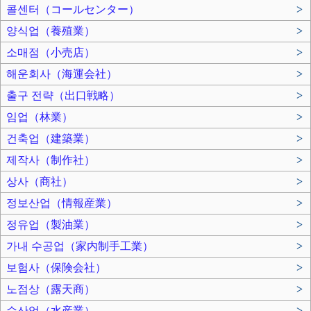
콜센터（コールセンター）
>
양식업（養殖業）
>
소매점（小売店）
>
해운회사（海運会社）
>
출구 전략（出口戦略）
>
임업（林業）
>
건축업（建築業）
>
제작사（制作社）
>
상사（商社）
>
정보산업（情報産業）
>
정유업（製油業）
>
가내 수공업（家内制手工業）
>
보험사（保険会社）
>
노점상（露天商）
>
수산업（水産業）
>