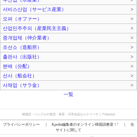
서비스산업（サービス産業）
>
오퍼（オファー）
>
산업민주주의（産業民主主義）
>
중개업체（仲介業者）
>
조선소（造船所）
>
출판사（出版社）
>
분배（分配）
>
선사（船会社）
>
사채업（サラ金）
>
一覧
韓国語・ハングルの単語・発音・日常会話ならケイペディア(Kpedia)
プライバシーポリシー
｜
Kpedia編集者のオンライン韓国語教室！!
｜
当
サイトに関して