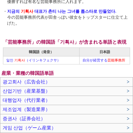
優勝すれば有名な芸能事務所に入れます。
・
지금의
기획사
대표가 촌티 나는 그녀를 톱스타로 만들었다.
今の芸能事務所代表が田舎っぽい彼女をトップスターに仕立て上
げた。
「芸能事務所」の韓国語「기획사」が含まれる単語と表現
韓国語（発音）
日本語
일인
기획사
（イリンキフェクサ）
自分が経営する
芸能事務所
産業・業種の韓国語単語
광고회사（広告会社）
>
산업기반（産業基盤）
>
대행업자（代行業者）
>
제조업계（製造業界）
>
증권사（証券会社）
>
게임 산업（ゲーム産業）
>