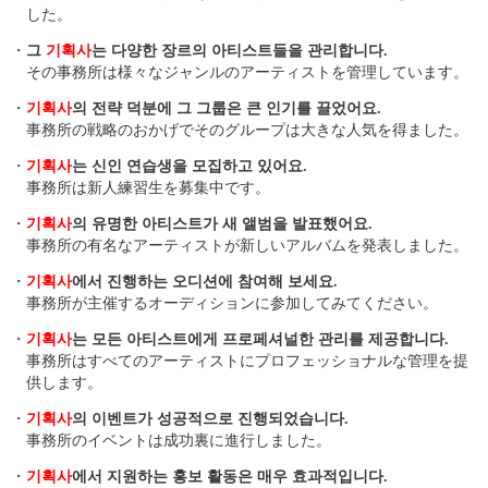
した。
・
그
기획사
는 다양한 장르의 아티스트들을 관리합니다.
その事務所は様々なジャンルのアーティストを管理しています。
・
기획사
의 전략 덕분에 그 그룹은 큰 인기를 끌었어요.
事務所の戦略のおかげでそのグループは大きな人気を得ました。
・
기획사
는 신인 연습생을 모집하고 있어요.
事務所は新人練習生を募集中です。
・
기획사
의 유명한 아티스트가 새 앨범을 발표했어요.
事務所の有名なアーティストが新しいアルバムを発表しました。
・
기획사
에서 진행하는 오디션에 참여해 보세요.
事務所が主催するオーディションに参加してみてください。
・
기획사
는 모든 아티스트에게 프로페셔널한 관리를 제공합니다.
事務所はすべてのアーティストにプロフェッショナルな管理を提
供します。
・
기획사
의 이벤트가 성공적으로 진행되었습니다.
事務所のイベントは成功裏に進行しました。
・
기획사
에서 지원하는 홍보 활동은 매우 효과적입니다.