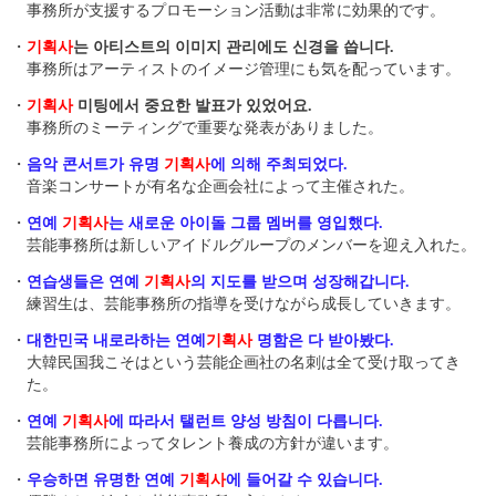
事務所が支援するプロモーション活動は非常に効果的です。
・
기획사
는 아티스트의 이미지 관리에도 신경을 씁니다.
事務所はアーティストのイメージ管理にも気を配っています。
・
기획사
미팅에서 중요한 발표가 있었어요.
事務所のミーティングで重要な発表がありました。
・
음악 콘서트가 유명
기획사
에 의해 주최되었다.
音楽コンサートが有名な企画会社によって主催された。
・
연예
기획사
는 새로운 아이돌 그룹 멤버를 영입했다.
芸能事務所は新しいアイドルグループのメンバーを迎え入れた。
・
연습생들은 연예
기획사
의 지도를 받으며 성장해갑니다.
練習生は、芸能事務所の指導を受けながら成長していきます。
・
대한민국 내로라하는 연예
기획사
명함은 다 받아봤다.
大韓民国我こそはという芸能企画社の名刺は全て受け取ってき
た。
・
연예
기획사
에 따라서 탤런트 양성 방침이 다릅니다.
芸能事務所によってタレント養成の方針が違います。
・
우승하면 유명한 연예
기획사
에 들어갈 수 있습니다.