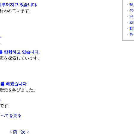
이루어지고 있습니다.
鳴
行われています。
代
冠
助
動
符
.
。
를 탐험하고 있습니다.
海を探索しています。
를 배웠습니다.
歴史を学びました。
.
です。
すべてを見る
< 前
次 >