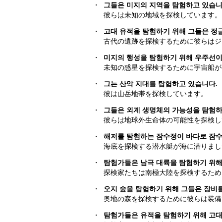
・
그들은 미지의 지역을 탐험하고 있습니
彼らは未知の地域を探検しています。
・
고대 유적을 탐험하기 위해 그들은 정
古代の遺跡を探検するために彼らはジ
・
미지의 행성을 탐험하기 위해 우주선이
未知の惑星を探検するために宇宙船が
・
그는 산악 지대를 탐험하고 있습니다.
彼は山岳地帯を探検しています。
・
그들은 외계 생명체의 가능성을 탐험하
彼らは地球外生命体の可能性を探検し
・
해저를 탐험하는 잠수정이 바다로 잠
海底を探検する潜水艇が海に潜りまし
・
탐험가들은 남극 대륙을 탐험하기 위해
探検家たちは南極大陸を探検するため
・
오지 숲을 탐험하기 위해 그들은 장비
奥地の森を探検するために彼らは装備
・
탐험가들은 유적을 탐험하기 위해 고대