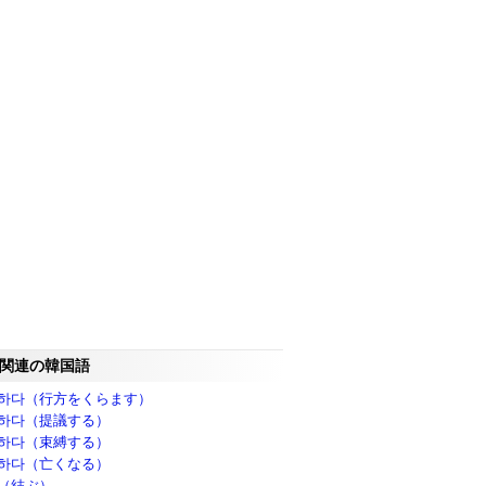
関連の韓国語
하다（行方をくらます）
하다（提議する）
하다（束縛する）
하다（亡くなる）
（結ぶ）