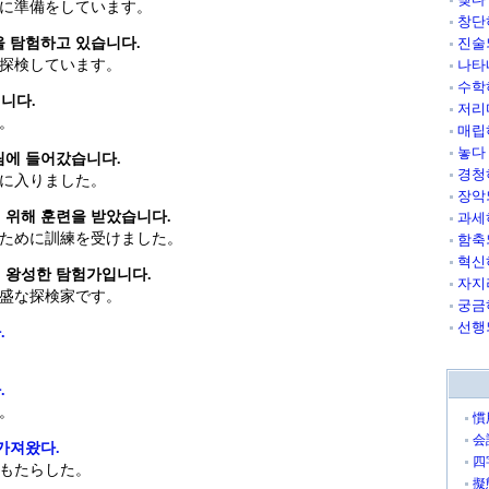
に準備をしています。
창단
을 탐험하고 있습니다.
진술
探検しています。
나타
수학
니다.
저리
。
매립
놓다
림에 들어갔습니다.
경청
に入りました。
장악
 위해 훈련을 받았습니다.
과세
ために訓練を受けました。
함축
혁신
 왕성한 탐험가입니다.
자지
盛な探検家です。
궁금
선행
.
.
。
慣
会
가져왔다.
四
もたらした。
擬