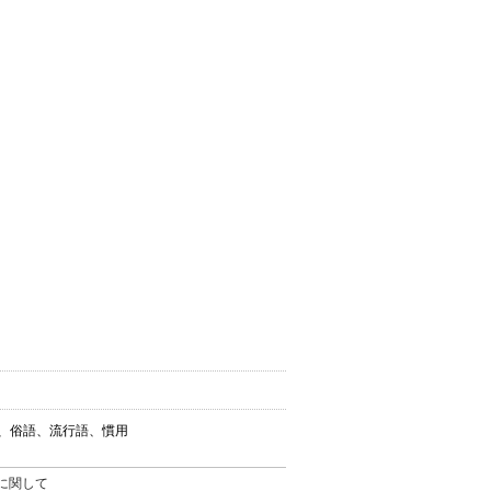
葉、俗語、流行語、慣用
。
に関して