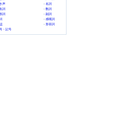
き声
名詞
名詞
数詞
形詞
副詞
詞
感嘆詞
詞
形容詞
号・記号