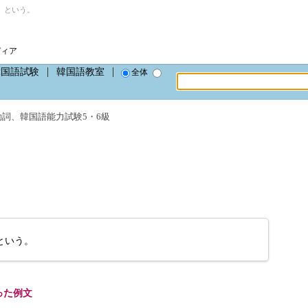
」という。
ディア
韓国語試験
韓国語教室
全体
動詞
、
韓国語能力試験5・6級
という。
った例文