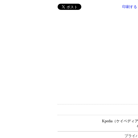
印刷する
Kpedia（ケイペ
プライ