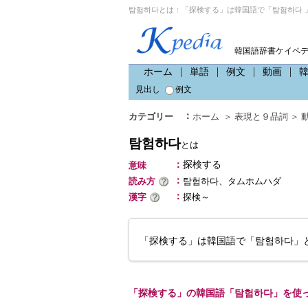
탐험하다とは：「探検する」は韓国語で「탐험하다 
韓国語辞書ケイペ
ホーム
単語
例文
動画
見出し
例文
：
カテゴリー
ホーム
＞
表現と９品詞
＞
탐험하다
とは
：
探検する
意味
：
読み方
탐험하다、タムホムハダ
：
漢字
探検～
「探検する」は韓国語で「탐험하다」
「探検する」の韓国語「탐험하다」を使