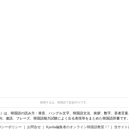
探検するは、韓国語で탐험하다です。
ディア）は、韓国語の読み方・発音、ハングル文字、韓国語文法、挨拶、数字、若者言
句、連語、フレーズ、韓国語能力試験によく出る表現等をまとめた韓国語辞書です
バシーポリシー
｜
お問合せ
｜
Kpedia編集者のオンライン韓国語教室！!
｜
当サイト