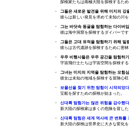
探検家たちは南極大陸を探検するため
・
그들은 새로운 발견을 위해 미지의 강
彼らは新しい発見を求めて未知の川を
・
그는 바닷속 동굴을 탐험하는 다이버입
彼は海中洞窟を探検するダイバーです
・
그들은 고대 유적을 탐험하기 위해 밀
彼らは古代遺跡を探検するために密林
・
우주 비행사들은 우주 공간을 탐험하기
宇宙飛行士たちは宇宙空間を探検する
・
그녀는 미지의 지역을 탐험하는 모험심
彼女は未知の地域を探検する冒険心旺
・
보물선을 찾기 위한 탐험이 시작되었다
宝船を探すための探検が始まった。
・
신대륙 탐험가는 많은 위험을 감수했다
新大陸の探検家は多くの危険を冒した
・
신대륙 탐험은 세계 역사에 큰 변화를 
新大陸の探検は世界史に大きな変化を