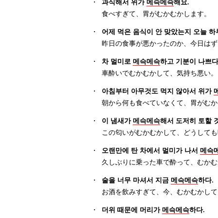
・
과식해서 위가
메슥메슥
해요.
食べすぎて、胃がむかむかします。
・
어제 먹은 음식이 안 맞았는지 오늘 하
昨日の食事が悪かったのか、今日はず
・
차 멀미로
메슥메슥
하고 기분이 나쁘다
車酔いでむかむかして、気持ち悪い。
・
아침부터 아무것도 먹지 않아서 위가
朝から何も食べていなくて、胃がむか
・
이 냄새가
메슥메슥
해서 도저히 토할 것
この匂いがむかむかして、どうしても
・
오랜만에 탄 차에서 멀미가 나서
메슥
久しぶりに乗った車で酔って、むかむ
・
술을 너무 마셔서 지금
메슥메슥
하다.
お酒を飲みすぎて、今、むかむかして
・
더위 때문에 머리가
메슥메슥
하다.