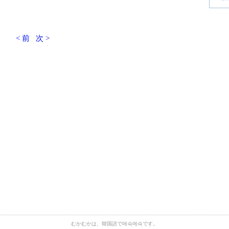
< 前
次 >
むかむかは、韓国語で메슥메슥です。