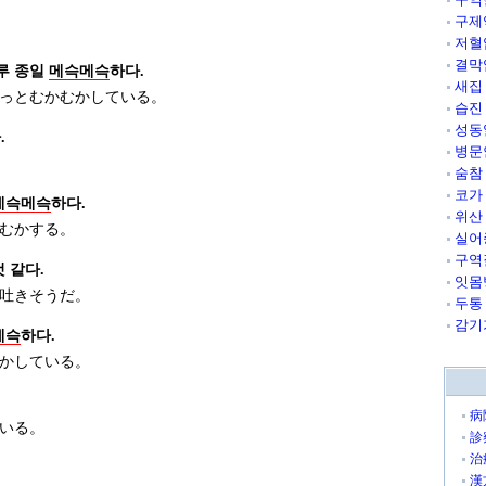
구제
저혈
결막
루 종일
메슥메슥
하다.
새집
っとむかむかしている。
습진
성동
.
병문
숨참
코가
메슥메슥
하다.
위산
むかする。
실어
구역
 같다.
잇몸
吐きそうだ。
두통
감기
메슥
하다.
かしている。
病
いる。
診
治
漢