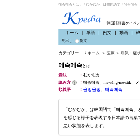
메슥메슥とは：「むかむか」は韓国語で「메슥메슥 
韓国語辞書ケイペ
ホーム
単語
例文
動画
見出し
例文
：
カテゴリー
ホーム
＞
医療
＞
病気・症
메슥메슥
とは
：
むかむか
意味
：
読み方
메승메슥、me-sŭng-me-sŭk
：
類義語
울렁울렁
、
매슥매슥
「むかむか」は韓国語で「메슥메슥」
を感じる様子を表現する日本語の言葉
悪い状態を表します。