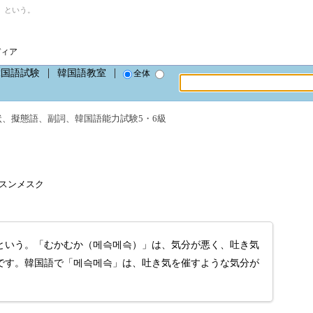
」という。
ディア
韓国語試験
韓国語教室
全体
状
、
擬態語
、
副詞
、
韓国語能力試験5・6級
、メスンメスク
という。「むかむか（메슥메슥）」は、気分が悪く、吐き気
です。韓国語で「메슥메슥」は、吐き気を催すような気分が