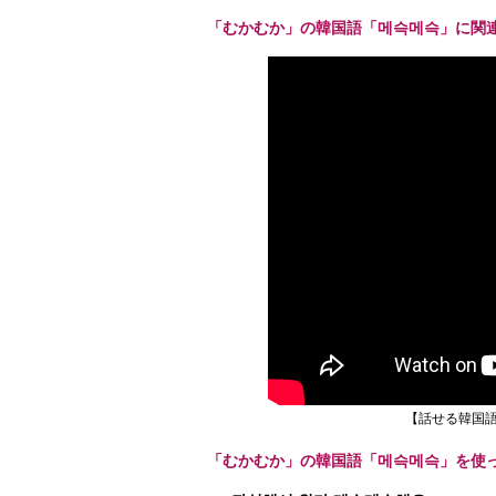
「むかむか」の韓国語「메슥메슥」に関
【話せる韓国語
「むかむか」の韓国語「메슥메슥」を使