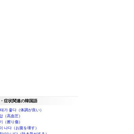
・症状関連の韓国語
상태가 좋다（体調が良い）
압（高血圧）
기（擦り傷）
이 나다（お腹を壊す）
질(이) 나다（吐き気がする）