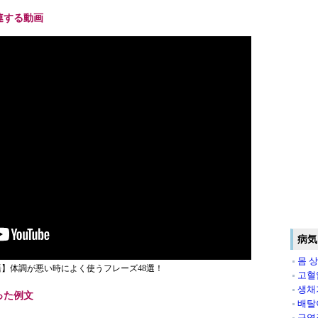
連する動画
病気
몸 
】体調が悪い時によく使うフレーズ48選！
고혈
생채
った例文
배탈
구역