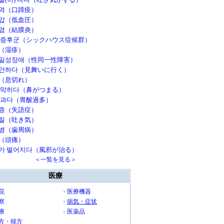
역（口蹄疫）
압（低血圧）
염（結膜炎）
 증후군（シックハウス症候群）
（湿疹）
일성장애（性同一性障害）
안하다（見舞いに行く）
（息切れ）
 막히다（鼻がつまる）
 과다（胃酸過多）
증（失語症）
질（吐き気）
병（歯周病）
（頭痛）
가 떨어지다（風邪が治る）
＜一覧を見る＞
医療
院
医療機器
察
病気・症状
療
医薬品
方・韓方