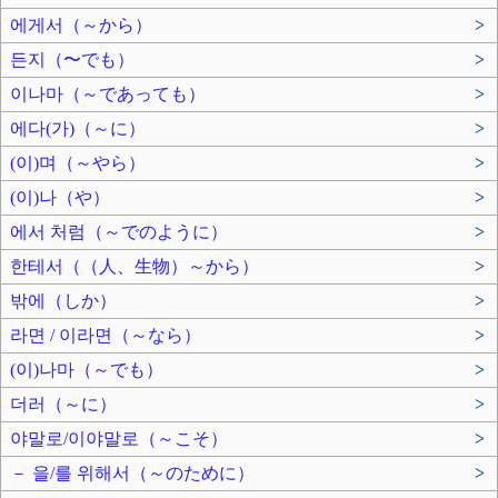
에게서（～から）
>
든지（〜でも）
>
이나마（～であっても）
>
에다(가)（～に）
>
(이)며（～やら）
>
(이)나（や）
>
에서 처럼（～でのように）
>
한테서（（人、生物）～から）
>
밖에（しか）
>
라면 / 이라면（～なら）
>
(이)나마（～でも）
>
더러（～に）
>
야말로/이야말로（～こそ）
>
－ 을/를 위해서（～のために）
>