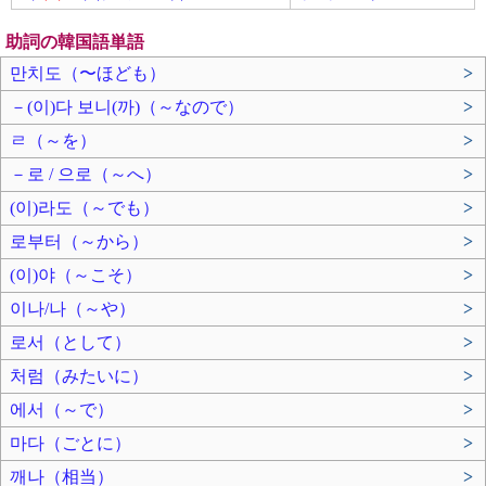
助詞の韓国語単語
만치도（〜ほども）
>
－(이)다 보니(까)（～なので）
>
ㄹ（～を）
>
－로 / 으로（～へ）
>
(이)라도（～でも）
>
로부터（～から）
>
(이)야（～こそ）
>
이나/나（～や）
>
로서（として）
>
처럼（みたいに）
>
에서（～で）
>
마다（ごとに）
>
깨나（相当）
>