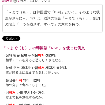
読み方
：
마저、ma-jŏ、マジョ
「～まで（も）」は韓国語で「마저」という。そのような状
況がさらに～。마저は、助詞の場合「～まで（も）」、副詞
の場合「一つも残さず、すべて」の意味を持つ。
「～まで（も）」の韓国語「마저」を使った例文
・
상대 팀을 보면 두려움
마저
생긴다.
相手チームを見ると恐ろしくさえなる。
・
눈이 오는 데다가 바람
마저
세차게 불었다.
雪が降る上に風までも激しく吹いた。
・
동생분
마저
먹어 버렸다.
弟の分まで食べてしまった。
・
너
마저
나를 무시하는 거야.
君まで私を無視するのか。