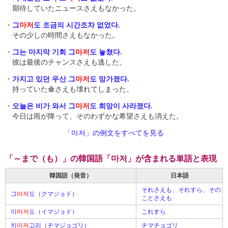
期待していたニュースさえもなかった。
・
그
마저
도 조금의 시간조차 없었다.
その少しの時間さえもなかった。
・
그는 마지막 기회 그
마저
도 놓쳤다.
彼は最後のチャンスさえも逃した。
・
가지고 있던 우산 그
마저
도 망가졌다.
持っていた傘さえも壊れてしまった。
・
오늘은 비가 와서 그
마저
도 희망이 사라졌다.
今日は雨が降って、そのわずかな希望さえも消えた。
「마저」の例文をすべてを見る
「～まで（も）」の韓国語「마저」が含まれる単語と表現
韓国語（発音）
日本語
それさえも、それすら、その
그
마저
도（クマジョド）
ことさえも
이
마저
도（イマジョド）
これすら
치
마저
고리（チマジョゴリ）
チマチョゴリ