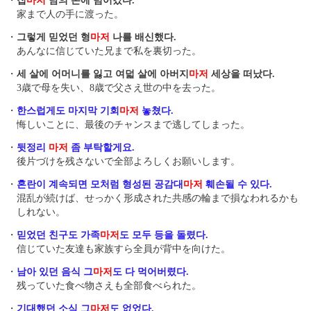
・
집
마저
남의 손에 넘어갔다.
家まで人の手に渡った。
・
그렇게 믿었던 형
마저
나를 배신했다.
あんなに信じていた兄まで私を裏切った。
・
세 살에 어머니를 잃고 여덟 살에 아버지
마저
세상을 떠났다.
3歳で母を失い、8歳で父さえ世の中を去った。
・
한스럽게도 마지막 기회
마저
놓쳤다.
悔しいことに、最後のチャンスまで逃してしまった。
・
뒷정리
마저
좀 부탁할게요.
後片づけを残さないで全部よろしくお願いします。
・
혼란이 계속되면 모처럼 형성된 공감대
마저
훼손될 수 있다.
混乱が続けば、せっかく形成された共感の輪まで損なわれるかも
しれない。
・
믿었던 친구도 가족
마저
도 모두 등을 돌렸다.
信じていた友達も家族すら全員が背中を向けた。
・
남아 있던 음식 그
마저
도 다 먹어버렸다.
残っていた食べ物さえも全部食べられた。
・
기대했던 소식 그
마저
도 없었다.