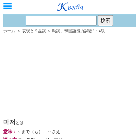
ホーム
＞
表現と９品詞
＞
助詞
、
韓国語能力試験3・4級
마저
とは
意味
：
～まで（も）、～さえ