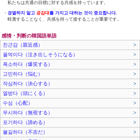
私たちは共通の目標に対する共感を持っています。
・
경멸하지 말고
공감대
를 가지고 대하는 것이 중요합니다.
軽蔑することなく、共感を持って接することが重要です。
感情・判断の韓国語単語
친근감（親近感）
>
울먹이다（泣き出しそうになる）
>
폭소하다（爆笑する）
>
고민하다（悩む）
>
작심하다（決心する）
>
열받다（頭にくる）
>
수심（心配）
>
무시하다（無視する）
>
포기하다（諦める）
>
불길하다（不吉だ）
>