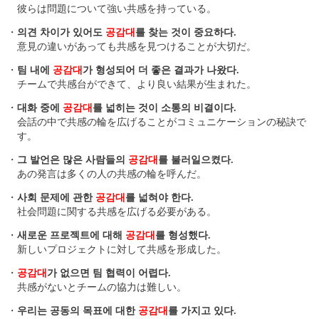
彼らは問題について強い共感を持っている。
・
의견 차이가 있어도
공감대
를 찾는 것이 중요하다.
意見の違いがあっても共感を見つけることが大切だ。
・
팀 내에
공감대
가 형성되어 더 좋은 결과가 나왔다.
チームで共感台ができて、より良い結果が生まれた。
・
대화 중에
공감대
를 넓히는 것이 소통의 비결이다.
会話の中で共感の輪を広げることがコミュニケーションの秘訣で
す。
・
그 발언은 많은 사람들의
공감대
를 불러일으켰다.
あの発言は多くの人の共感の輪を呼んだ。
・
사회 문제에 관한
공감대
를 넓혀야 한다.
社会問題に関する共感を広げる必要がある。
・
새로운 프로젝트에 대해
공감대
를 형성했다.
新しいプロジェクトに対して共感を形成した。
・
공감대
가 없으면 팀 협력이 어렵다.
共感がないとチームの協力は難しい。
・
우리는 공동의 목표에 대한
공감대
를 가지고 있다.