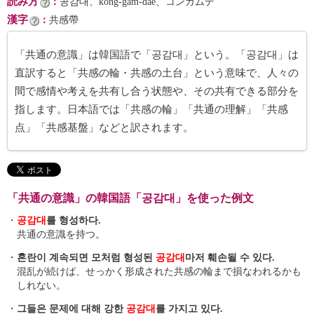
読み方
：
공감대、kong-gam-dae、コンガムデ
漢字
：
共感帶
「共通の意識」は韓国語で「공감대」という。「공감대」は
直訳すると「共感の輪・共感の土台」という意味で、人々の
間で感情や考えを共有し合う状態や、その共有できる部分を
指します。日本語では「共感の輪」「共通の理解」「共感
点」「共感基盤」などと訳されます。
「共通の意識」の韓国語「공감대」を使った例文
・
공감대
를 형성하다.
共通の意識を持つ。
・
혼란이 계속되면 모처럼 형성된
공감대
마저 훼손될 수 있다.
混乱が続けば、せっかく形成された共感の輪まで損なわれるかも
しれない。
・
그들은 문제에 대해 강한
공감대
를 가지고 있다.