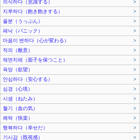
의식하다（意識する）
>
지루하다（飽き飽きする）
>
울분（うっぷん）
>
패닉（パニック）
>
마음이 변하다（心が変わる）
>
적의（敵意）
>
체면치레（面子を保つこと）
>
욕망（欲望）
>
안심하다（安心する）
>
심경（心境）
>
시샘（ねたみ）
>
혈기（血の気）
>
쾌락（快楽）
>
행복하다（幸せだ）
>
기시감（既視感）
>