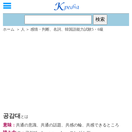
ホーム
＞
人
＞
感情・判断
、
名詞
、
韓国語能力試験5・6級
공감대
とは
意味
：
共通の意識、共通の話題、共感の輪、共感できるところ