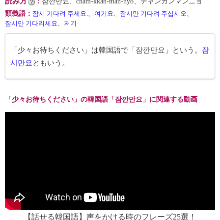
読み方
：
잠깐만뇨、cham-kkan-man-nyo、チャンカンマンニョ
類義語
：
잠시 기다려 주세요.
、
여기요
、
잠시만 기다려 주십시오
、
잠시만 기다리세요
、
저기
「少々お待ちください」は韓国語で「잠깐만요」という。
잠
시만요
ともいう。
「少々お待ちください」の韓国語「잠깐만요」に関連する動画
【話せる韓国語】声をかける時のフレーズ25選！