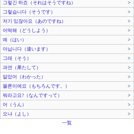
그렇긴 하죠（それはそうですね）
>
그렇습니다（そうです）
>
저기 있잖아요（あのですね）
>
어떡해（どうしよう）
>
예（はい）
>
아닙니다（違います）
>
그래（そう）
>
과연（果たして）
>
알았어（わかった）
>
물론이에요（もちろんです。）
>
뭐라고요?（なんですって）
>
어（うん）
>
오냐（よし）
>
一覧