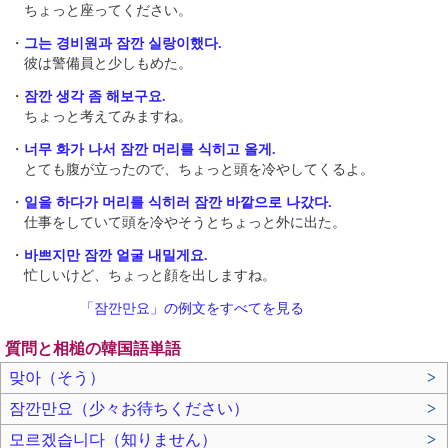
ちょっと座ってください。
・
그는 경비원과 잠깐 실랑이했다 .
彼は警備員と少しもめた 。
・
잠깐 생각 좀 해보구요.
ちょっと考えてみますね。
・
너무 화가 나서 잠깐 머리를 식히고 올게.
とても腹が立ったので、ちょっと頭を冷やしてくるよ。
・
일을 하다가 머리를 식히러 잠깐 바깥으로 나갔다.
仕事をしていて頭を冷やそうとちょっと外に出た。
・
바쁘지만 잠깐 얼굴 내밀게요.
忙しいけど、ちょっと顔を出しますね。
「잠깐만요」の例文をすべてを見る
質問と相槌の韓国語単語
맞아（そう）
>
잠깐만요（少々お待ちください）
>
모르겠습니다（知りません）
>