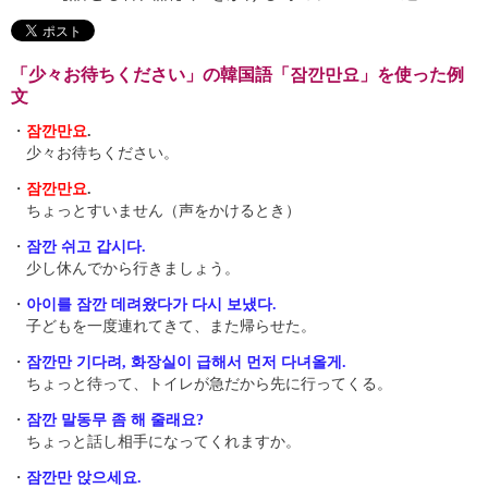
「少々お待ちください」の韓国語「잠깐만요」を使った例
文
・
잠깐만요
.
少々お待ちください。
・
잠깐만요
.
ちょっとすいません（声をかけるとき）
・
잠깐 쉬고 갑시다.
少し休んでから行きましょう。
・
아이를 잠깐 데려왔다가 다시 보냈다.
子どもを一度連れてきて、また帰らせた。
・
잠깐만 기다려, 화장실이 급해서 먼저 다녀올게.
ちょっと待って、トイレが急だから先に行ってくる。
・
잠깐 말동무 좀 해 줄래요?
ちょっと話し相手になってくれますか。
・
잠깐만 앉으세요.