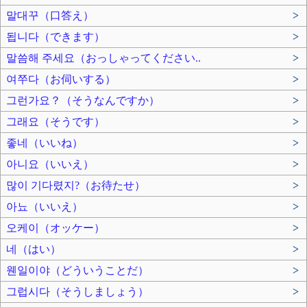
말대꾸（口答え）
>
됩니다（できます）
>
말씀해 주세요（おっしゃってください..
>
여쭈다（お伺いする）
>
그런가요？（そうなんですか）
>
그래요（そうです）
>
좋네（いいね）
>
아니요（いいえ）
>
많이 기다렸지?（お待たせ）
>
아뇨（いいえ）
>
오케이（オッケー）
>
네（はい）
>
웬일이야（どういうことだ）
>
그럽시다（そうしましょう）
>