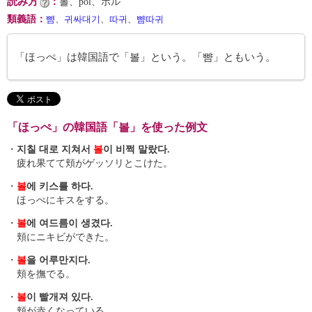
読み方
：
볼、pol、ボル
類義語
：
뺨
、
귀싸대기
、
따귀
、
뺨따귀
「ほっぺ」は韓国語で「볼」という。「뺨」ともいう。
「ほっぺ」の韓国語「볼」を使った例文
・
지칠 대로 지쳐서
볼
이 비쩍 말랐다.
疲れ果てて頬がゲッソリとこけた。
・
볼
에 키스를 하다.
ほっぺにキスをする。
・
볼
에 여드름이 생겼다.
頬にニキビができた。
・
볼
을 어루만지다.
頬を撫でる。
・
볼
이 빨개져 있다.
頬が赤くなっている。