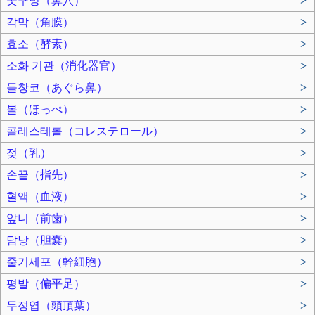
콧구멍（鼻穴）
>
각막（角膜）
>
효소（酵素）
>
소화 기관（消化器官）
>
들창코（あぐら鼻）
>
볼（ほっぺ）
>
콜레스테롤（コレステロール）
>
젖（乳）
>
손끝（指先）
>
혈액（血液）
>
앞니（前歯）
>
담낭（胆嚢）
>
줄기세포（幹細胞）
>
평발（偏平足）
>
두정엽（頭頂葉）
>