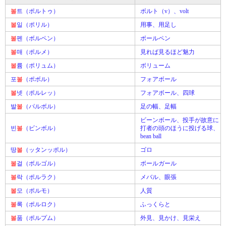
볼
트（ポルトゥ）
ボルト（v）、volt
볼
일（ポリル）
用事、用足し
볼
펜（ボルペン）
ボールペン
볼
매（ポルメ）
見れば見るほど魅力
볼
륨（ポリュム）
ボリューム
포
볼
（ポボル）
フォアボール
볼
넷（ポルレッ）
フォアボール、四球
발
볼
（パルボル）
足の幅、足幅
ビーンボール、投手が故意に
빈
볼
（ビンボル）
打者の頭のほうに投げる球、
bean ball
땅
볼
（ッタンッポル）
ゴロ
볼
걸（ボルゴル）
ボールガール
볼
락（ポルラク）
メバル、眼張
볼
모（ポルモ）
人質
볼
록（ポルロク）
ふっくらと
볼
품（ポルプム）
外見、見かけ、見栄え