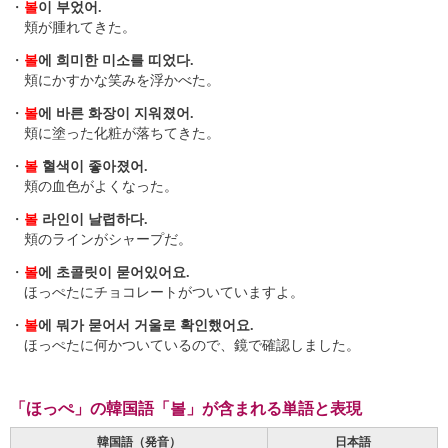
・
볼
이 부었어.
頬が腫れてきた。
・
볼
에 희미한 미소를 띠었다.
頬にかすかな笑みを浮かべた。
・
볼
에 바른 화장이 지워졌어.
頬に塗った化粧が落ちてきた。
・
볼
혈색이 좋아졌어.
頬の血色がよくなった。
・
볼
라인이 날렵하다.
頬のラインがシャープだ。
・
볼
에 초콜릿이 묻어있어요.
ほっぺたにチョコレートがついていますよ。
・
볼
에 뭐가 묻어서 거울로 확인했어요.
ほっぺたに何かついているので、鏡で確認しました。
「ほっぺ」の韓国語「볼」が含まれる単語と表現
韓国語（発音）
日本語