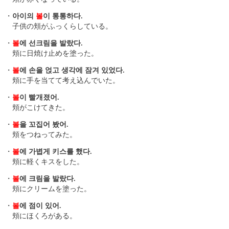
・
아이의
볼
이 통통하다.
子供の頬がふっくらしている。
・
볼
에 선크림을 발랐다.
頬に日焼け止めを塗った。
・
볼
에 손을 얹고 생각에 잠겨 있었다.
頬に手を当てて考え込んでいた。
・
볼
이 빨개졌어.
頬がこけてきた。
・
볼
을 꼬집어 봤어.
頬をつねってみた。
・
볼
에 가볍게 키스를 했다.
頬に軽くキスをした。
・
볼
에 크림을 발랐다.
頬にクリームを塗った。
・
볼
에 점이 있어.
頬にほくろがある。