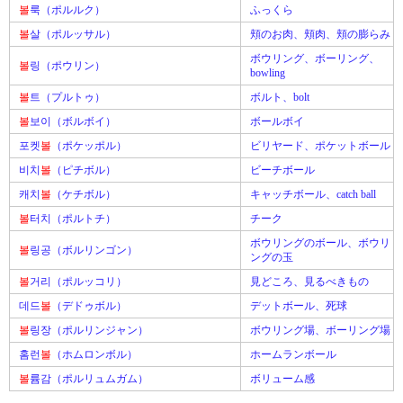
볼
룩（ポルルク）
ふっくら
볼
살（ポルッサル）
頬のお肉、頬肉、頬の膨らみ
ボウリング、ボーリング、
볼
링（ポウリン）
bowling
볼
트（プルトゥ）
ボルト、bolt
볼
보이（ボルボイ）
ボールボイ
포켓
볼
（ポケッポル）
ビリヤード、ポケットボール
비치
볼
（ピチボル）
ビーチボール
캐치
볼
（ケチボル）
キャッチボール、catch ball
볼
터치（ポルトチ）
チーク
ボウリングのボール、ボウリ
볼
링공（ボルリンゴン）
ングの玉
볼
거리（ポルッコリ）
見どころ、見るべきもの
데드
볼
（デドゥボル）
デットボール、死球
볼
링장（ポルリンジャン）
ボウリング場、ボーリング場
홈런
볼
（ホムロンボル）
ホームランボール
볼
륨감（ポルリュムガム）
ボリューム感