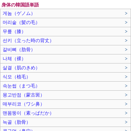
身体の韓国語単語
게놈（ゲノム）
>
머리숱（髪の毛）
>
무릎（膝）
>
선키（立った時の背丈）
>
갈비뼈（肋骨）
>
나체（裸）
>
살결（肌のきめ）
>
식모（植毛）
>
속눈썹（まつ毛）
>
몽고반점（蒙古斑）
>
매부리코（ワシ鼻）
>
맨몸뚱이（素っぱだか）
>
늑골（肋骨）
>