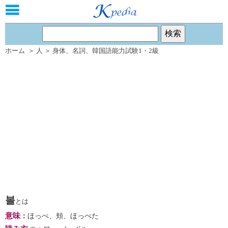
ホーム
＞
人
＞
身体
、
名詞
、
韓国語能力試験1・2級
볼
とは
意味
：
ほっぺ、頬、ほっぺた