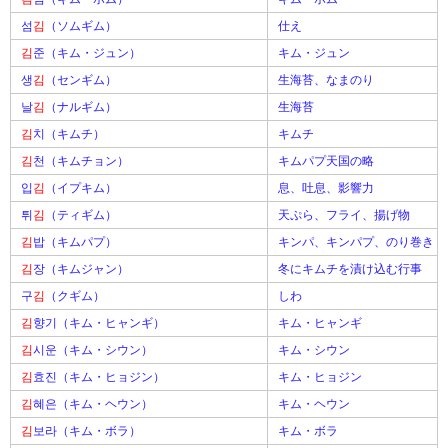
섬
김
（ソムギム）
仕え
김
준（キム・ジュン）
キム・ジュン
생
김
（センギム）
生海苔、なまのり
날
김
（ナルギム）
生海苔
김
치（キムチ）
キムチ
김
천（キムチョン）
キムパプ天国の略
입
김
（イプキム）
息、吐息、影響力
튀
김
（ティギム）
天ぷら、フライ、揚げ物
김
밥（キムパプ）
キンパ、キンパプ、のり巻き
김
장（キムジャン）
冬にキムチを漬け込む行事
구
김
（クギム）
しわ
김
향기（キム・ヒャンギ）
キム・ヒャンギ
김
시운（キム・シウン）
キム・シウン
김
효진（キム・ヒョジン）
キム・ヒョジン
김
혜은（キム・ヘウン）
キム・ヘウン
김
보라（キム・ボラ）
キム・ボラ