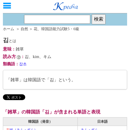
ホーム
＞
自然
＞
花
、
韓国語能力試験5・6級
김
とは
意味
：
雑草
読み方
：
김、kim、キム
類義語
：
잡초
「雑草」は韓国語で「김」という。
「雑草」の韓国語「김」が含まれる単語と表現
韓国語（発音）
日本語
김
범（キム・ボム）
キム・ボム