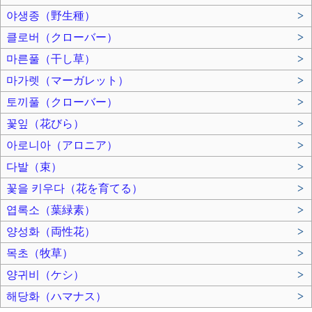
야생종（野生種）
>
클로버（クローバー）
>
마른풀（干し草）
>
마가렛（マーガレット）
>
토끼풀（クローバー）
>
꽃잎（花びら）
>
아로니아（アロニア）
>
다발（束）
>
꽃을 키우다（花を育てる）
>
엽록소（葉緑素）
>
양성화（両性花）
>
목초（牧草）
>
양귀비（ケシ）
>
해당화（ハマナス）
>