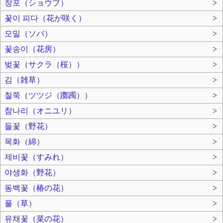
창포（ショウブ）
>
꽃이 피다（花が咲く）
>
모밀（ソバ）
>
꽃송이（花房）
>
벚꽃（サクラ（桜））
>
김（雑草）
>
철쭉（ツツジ（躑躅））
>
참나리（オニユリ）
>
들꽃（野花）
>
목화（綿）
>
제비꽃（すみれ）
>
야생화（野花）
>
동백꽃（椿の花）
>
풀（草）
>
유채꽃（菜の花）
>