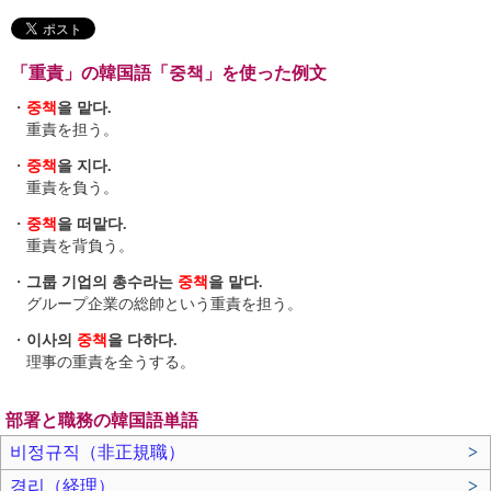
「重責」の韓国語「중책」を使った例文
・
중책
을 맡다.
重責を担う。
・
중책
을 지다.
重責を負う。
・
중책
을 떠맡다.
重責を背負う。
・
그룹 기업의 총수라는
중책
을 맡다.
グループ企業の総帥という重責を担う。
・
이사의
중책
을 다하다.
理事の重責を全うする。
部署と職務の韓国語単語
비정규직（非正規職）
>
경리（経理）
>