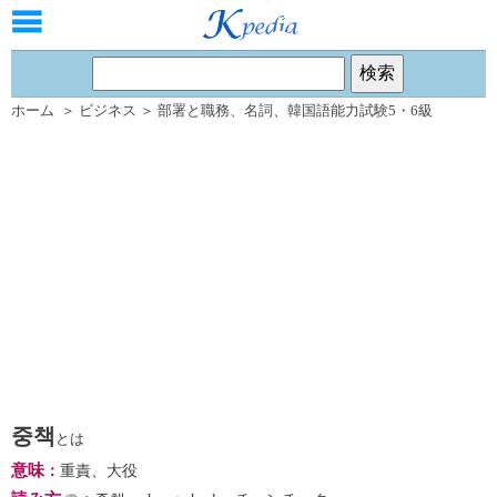
ホーム
＞
ビジネス
＞
部署と職務
、
名詞
、
韓国語能力試験5・6級
중책
とは
意味
：
重責、大役