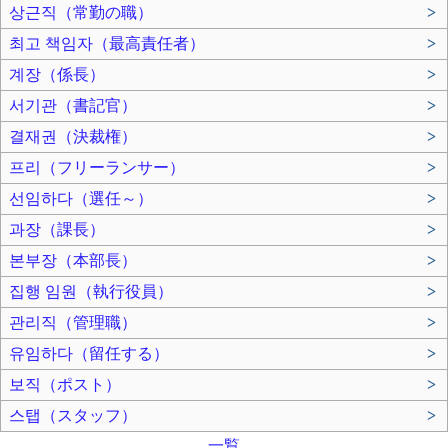
상근직（常勤の職）
>
최고 책임자（最高責任者）
>
계장（係長）
>
서기관（書記官）
>
결재권（決裁権）
>
프리（フリーランサー）
>
선임하다（選任～）
>
과장（課長）
>
본부장（本部長）
>
집행 임원（執行役員）
>
관리직（管理職）
>
유임하다（留任する）
>
보직（ポスト）
>
스탭（スタッフ）
>
一覧