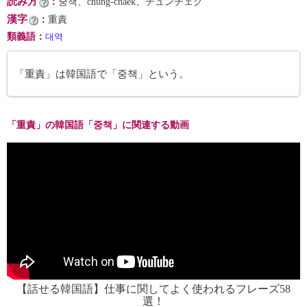
読み方
：
중책、chung-chaek、チュンチェク
漢字
：
重責
類義語
：
대역
「重責」は韓国語で「중책」という。
「重責」の韓国語「중책」に関連する動画
【話せる韓国語】仕事に関してよく使われるフレーズ58
選！