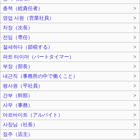
총책（総責任者）
>
영업 사원（営業社員）
>
차장（次長）
>
전임（専任）
>
절세하다（節税する）
>
파트 타이머（パートタイマー）
>
부장（部長）
>
내근직（事務所の中で働くこと）
>
평사원（平社員）
>
간부（幹部）
>
사무（事務）
>
아르바이트（アルバイト）
>
사장님（社長）
>
점주（店主）
>