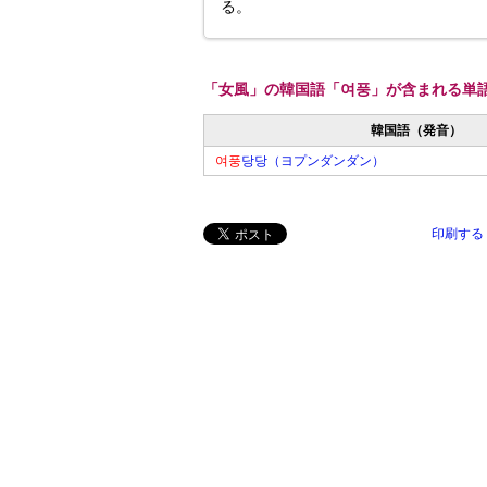
る。
「女風」の韓国語「여풍」が含まれる単
韓国語（発音）
여풍
당당（ヨプンダンダン）
印刷する