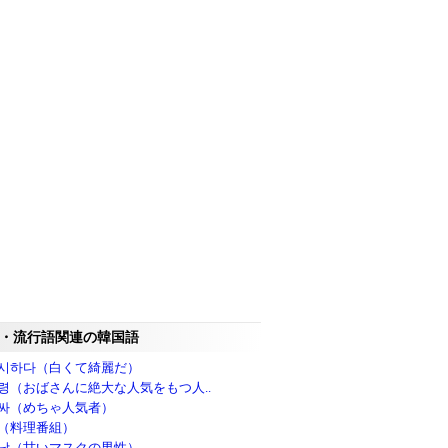
・流行語関連の韓国語
시하다（白くて綺麗だ）
령（おばさんに絶大な人気をもつ人..
싸（めちゃ人気者）
（料理番組）
남（甘いマスクの男性）