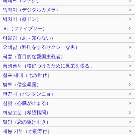
레테크（レテク）
>
똑딱이（デジタルカメラ）
>
벽치기（壁ドン）
>
5G（ファイブジー）
>
아몰랑（あ～知らない）
>
요섹남（料理をするセクシーな男）
>
국뽕（盲目的な愛国主義者）
>
폼생폼사（格好つけるために見栄を張る..
>
칠포 세대（七放世代）
>
빚투（借金暴露）
>
빤끈녀（パンクンニョ）
>
심멎（心臓が止まる）
>
희망고문（希望拷問）
>
밀당（恋の駆け引き）
>
재능 기부（才能寄付）
>