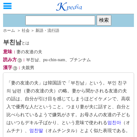
ホーム
＞
社会
＞
新語・流行語
부친남
とは
意味
：
妻の友達の夫
読み方
：
부친남、pu-chin-nam、プチンナム
漢字
：
夫親男
「妻の友達の夫」は韓国語で「부친남」という。부인 친구
의 남편（妻の友達の夫）の略。妻から聞かされる友達の夫
の話は、自分が引け目を感じてしまうほどイケメンで、高収
入で優秀な人だということ。つまり妻が夫に話すと、自分と
比べられているようで嫌気がさす。お母さんの友達の子ども
はいつもデキル子ばかり、という意味で使われる
엄친아
（オ
ムチナ）、
엄친딸
（オムチンタル）とよく似た表現である。