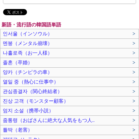
新語・流行語の韓国語単語
인서울（インソウル）
>
멘붕（メンタル崩壊）
>
나홀로족（お一人様）
>
졸혼（卒婚）
>
양카（チンピラの車）
>
열일 중（熱心に仕事中）
>
관심종결자（関心終結者）
>
진상 고객（モンスター顧客）
>
엄지 소설（携帯小説）
>
줌통령（おばさんに絶大な人気をもつ人..
>
틀딱（老害）
>