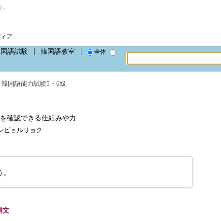
う。
ディア
韓国語試験
韓国語教室
全体
、
韓国語能力試験5・6級
を確認できる仕組みや力
ピョンビョルリョク
う。
例文