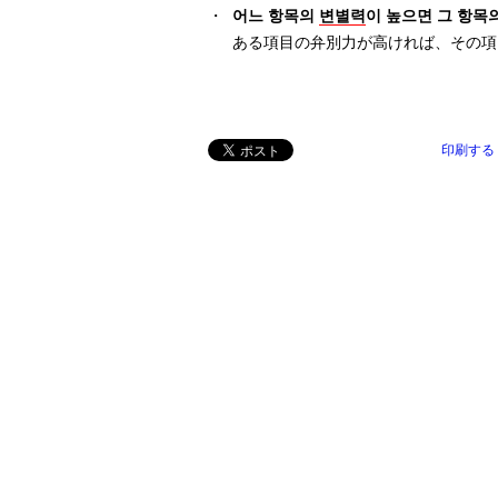
・
어느 항목의
변별력
이 높으면 그 항목
ある項目の弁別力が高ければ、その項
印刷する