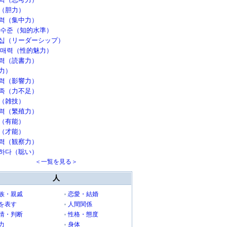
（胆力）
력（集中力）
 수준（知的水準）
십（リーダーシップ）
 매력（性的魅力）
력（読書力）
力）
력（影響力）
족（力不足）
（雑技）
력（繁殖力）
（有能）
（才能）
력（観察力）
하다（聡い）
＜一覧を見る＞
人
族・親戚
恋愛・結婚
を表す
人間関係
情・判断
性格・態度
力
身体