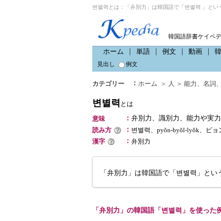
변별력とは：「弁別力」は韓国語で「변별력 」とい
韓国語辞書ケイペ
ホーム
単語
例文
動画
見出し
例文
：
カテゴリー
ホーム
＞
人
＞
能力
、
名詞
변별력
とは
：
弁別力、識別力、能力や実力
意味
：
読み方
변별력、pyŏn-byŏl-lyŏk、
：
漢字
弁別力
「弁別力」は韓国語で「변별력」とい
「弁別力」の韓国語「변별력」を使った