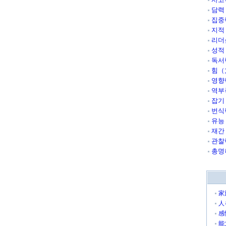
담력
집중
지적
리더
성적
독서
힘（
영향
역부
잡기
번식
유능
재간
관찰
총명
家
人
感
能