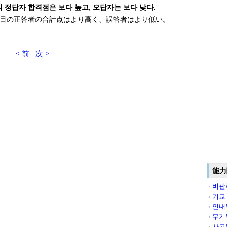
의 정답자 합격점은 보다 높고, 오답자는 보다 낮다.
目の正答者の合計点はより高く、誤答者はより低い。
< 前
次 >
能力
비판
기교
인내
무기
사고