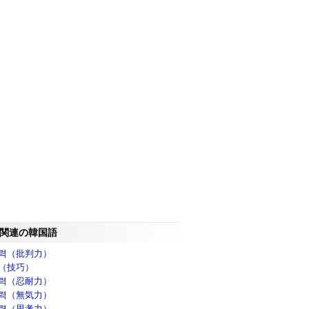
関連の韓国語
력（批判力）
（技巧）
력（忍耐力）
력（無気力）
력（思考力）