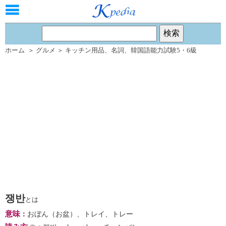
ホーム
＞
グルメ
＞
キッチン用品
、
名詞
、
韓国語能力試験5・6級
쟁반
とは
意味
：
おぼん（お盆）、トレイ、トレー