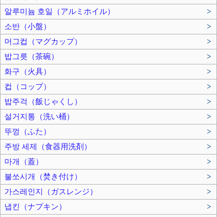
알루미늄 호일（アルミホイル）
>
소반（小盤）
>
머그컵（マグカップ）
>
밥그릇（茶碗）
>
화구（火具）
>
컵（コップ）
>
밥주걱（飯じゃくし）
>
설거지통（洗い桶）
>
뚜껑（ふた）
>
주방 세제（食器用洗剤）
>
마개（蓋）
>
불쏘시개（焚き付け）
>
가스레인지（ガスレンジ）
>
냅킨（ナプキン）
>