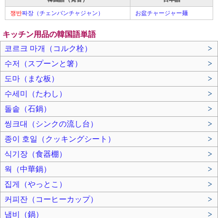
쟁반
짜장（チェンバンチャジャン）
お盆チャージャー麺
キッチン用品の韓国語単語
코르크 마개（コルク栓）
>
수저（スプーンと箸）
>
도마（まな板）
>
수세미（たわし）
>
돌솥（石鍋）
>
씽크대（シンクの流し台）
>
종이 호일（クッキングシート）
>
식기장（食器棚）
>
웍（中華鍋）
>
집게（やっとこ）
>
커피잔（コーヒーカップ）
>
냄비（鍋）
>