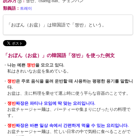
読み方
：
쟁반、chaeng-ban、チェンバン
類義語
：
트레이
「おぼん（お盆）」は韓国語で「쟁반」という。
「おぼん（お盆）」の韓国語「쟁반」を使った例文
・
나는 예쁜
쟁반
을 모으고 있다.
私はきれいなお盆を集めている。
・
쟁반
은 주로 음식을 올려 운반할 때 사용하는 평평한 용기를 말합니
다.
お盆は、主に料理を乗せて運ぶ時に使う平らな容器のことです。
・
쟁반
짜장은 파티나 모임에 딱 맞는 요리입니다.
お盆チャージャー麺は、パーティーや集まりにぴったりの料理で
す。
・
쟁반
짜장은 바쁜 일상 속에서 간편하게 먹을 수 있는 요리입니다.
お盆チャージャー麺は、忙しい日常の中で気軽に食べることがで