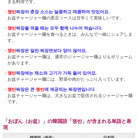
きる料理です。
・
쟁반
짜장의 춘장 소스는 달콤하고 매콤하여 맛있어요.
お盆チャージャー麺の黒豆ソースは甘辛くて美味しいです。
・
쟁반
짜장을 먹을 때는 모두 함께 나누어 먹습니다.
お盆チャージャー麺を食べるときは、みんなで一緒にシェアしま
す。
・
쟁반
짜장은 일반 짜장면보다 양이 많아요.
お盆チャージャー麺は、通常のジャージャー麺よりもボリューム
があります。
・
쟁반
짜장에는 채소와 고기가 가득 들어 있어요.
お盆チャージャー麺には、野菜や肉がたっぷり入っています。
・
쟁반
짜장은 큰
쟁반
에 제공되는 짜장면입니다.
お盆チャージャー麺は、大きなお盆で提供されるジャージャー麺
です。
「おぼん（お盆）」の韓国語「쟁반」が含まれる単語と表
現
韓国語（発音）
日本語