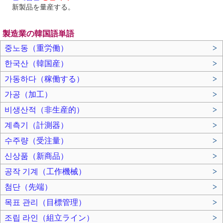
新製品を量産する。
製造業の韓国語単語
중노동（重労働）
>
한국산（韓国産）
>
가동하다（稼働する）
>
가공（加工）
>
비생산적（非生産的）
>
계측기（計測器）
>
수주량（受注量）
>
신상품（新商品）
>
공작 기계（工作機械）
>
첨단（先端）
>
목표 관리（目標管理）
>
조립 라인（組立ライン）
>