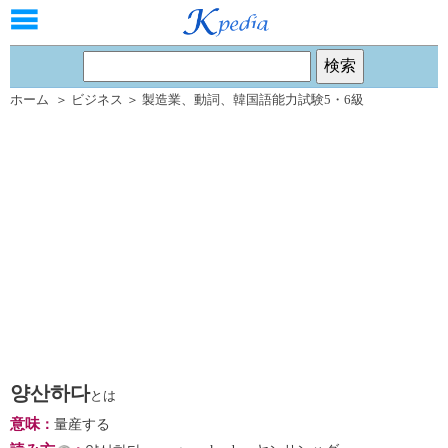
ホーム
＞
ビジネス
＞
製造業
、
動詞
、
韓国語能力試験5・6級
양산하다
とは
意味
：
量産する