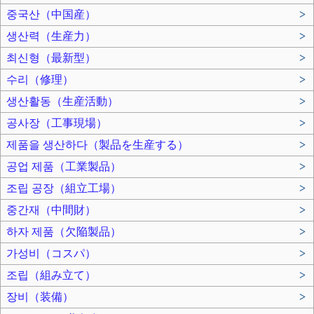
중국산（中国産）
>
생산력（生産力）
>
최신형（最新型）
>
수리（修理）
>
생산활동（生産活動）
>
공사장（工事現場）
>
제품을 생산하다（製品を生産する）
>
공업 제품（工業製品）
>
조립 공장（組立工場）
>
중간재（中間財）
>
하자 제품（欠陥製品）
>
가성비（コスパ）
>
조립（組み立て）
>
장비（装備）
>