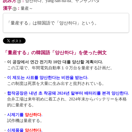
読み方
：
양산하다、yang-san-ha-da、ヤンサンハダ
漢字
：
量産～
「量産する」は韓国語で「양산하다」という。
「量産する」の韓国語「양산하다」を使った例文
・
이 공장에서 연간 전기차 10만 대를 양산할 계획이다.
この工場で、年間電気自動車１０万台を量産する計画だ。
・
이 제도는 사표를 양산한다는 비판을 받는다.
この制度は死票を大量に生み出すと批判されている。
・
합작공장은 내년 초 착공돼 2024년 말부터 배터리를 본격 양산한다.
合弁工場は来年初めに着工され、2024年末からバッテリーを本格
的に量産する。
・
시제기를
양산하다
.
試作機は量産する。
・
신제품을
양산하다
.